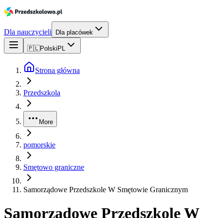
Dla nauczycieli
Dla placówek
🇵🇱
Polski
PL
Strona główna
Przedszkola
More
pomorskie
Smętowo graniczne
Samorządowe Przedszkole W Smętowie Granicznym
Samorządowe Przedszkole W