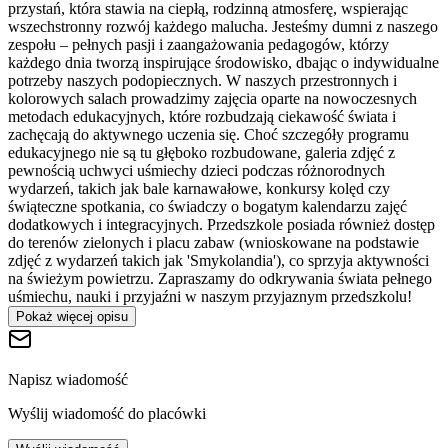
przystań, która stawia na ciepłą, rodzinną atmosferę, wspierając
wszechstronny rozwój każdego malucha. Jesteśmy dumni z naszego
zespołu – pełnych pasji i zaangażowania pedagogów, którzy
każdego dnia tworzą inspirujące środowisko, dbając o indywidualne
potrzeby naszych podopiecznych. W naszych przestronnych i
kolorowych salach prowadzimy zajęcia oparte na nowoczesnych
metodach edukacyjnych, które rozbudzają ciekawość świata i
zachęcają do aktywnego uczenia się. Choć szczegóły programu
edukacyjnego nie są tu głęboko rozbudowane, galeria zdjęć z
pewnością uchwyci uśmiechy dzieci podczas różnorodnych
wydarzeń, takich jak bale karnawałowe, konkursy kolęd czy
świąteczne spotkania, co świadczy o bogatym kalendarzu zajęć
dodatkowych i integracyjnych. Przedszkole posiada również dostęp
do terenów zielonych i placu zabaw (wnioskowane na podstawie
zdjęć z wydarzeń takich jak 'Smykolandia'), co sprzyja aktywności
na świeżym powietrzu. Zapraszamy do odkrywania świata pełnego
uśmiechu, nauki i przyjaźni w naszym przyjaznym przedszkolu!
Pokaż więcej opisu
Napisz wiadomość
Wyślij wiadomość do placówki