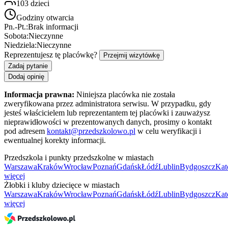
103
dzieci
Godziny otwarcia
Pn.-Pt.:
Brak informacji
Sobota:
Nieczynne
Niedziela:
Nieczynne
Reprezentujesz tę placówkę?
Przejmij wizytówkę
Zadaj pytanie
Dodaj opinię
Informacja prawna:
Niniejsza placówka nie została
zweryfikowana przez administratora serwisu. W przypadku, gdy
jesteś właścicielem lub reprezentantem tej placówki i zauważysz
nieprawidłowości w prezentowanych danych, prosimy o kontakt
pod adresem
kontakt@przedszkolowo.pl
w celu weryfikacji i
ewentualnej korekty informacji.
Przedszkola i punkty przedszkolne w miastach
Warszawa
Kraków
Wrocław
Poznań
Gdańsk
Łódź
Lublin
Bydgoszcz
Kat
więcej
Żłobki i kluby dziecięce w miastach
Warszawa
Kraków
Wrocław
Poznań
Gdańsk
Łódź
Lublin
Bydgoszcz
Kat
więcej