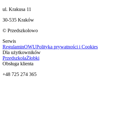
ul. Krakusa 11
30-535 Kraków
© Przedszkolowo
Serwis
Regulamin
OWU
Polityka prywatności i Cookies
Dla użytkowników
Przedszkola
Żłobki
Obsługa klienta
+48 725 274 365