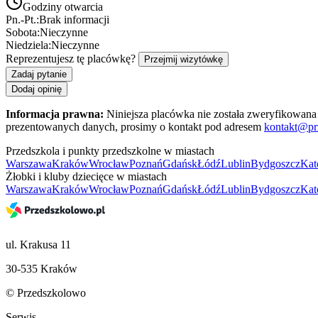
Godziny otwarcia
Pn.-Pt.:
Brak informacji
Sobota:
Nieczynne
Niedziela:
Nieczynne
Reprezentujesz tę placówkę?
Przejmij wizytówkę
Zadaj pytanie
Dodaj opinię
Informacja prawna:
Niniejsza placówka nie została zweryfikowana 
prezentowanych danych, prosimy o kontakt pod adresem
kontakt@pr
Przedszkola i punkty przedszkolne w miastach
Warszawa
Kraków
Wrocław
Poznań
Gdańsk
Łódź
Lublin
Bydgoszcz
Kat
Żłobki i kluby dziecięce w miastach
Warszawa
Kraków
Wrocław
Poznań
Gdańsk
Łódź
Lublin
Bydgoszcz
Kat
ul. Krakusa 11
30-535 Kraków
© Przedszkolowo
Serwis