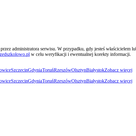
przez administratora serwisu. W przypadku, gdy jesteś właścicielem l
zedszkolowo.pl
w celu weryfikacji i ewentualnej korekty informacji.
owice
Szczecin
Gdynia
Toruń
Rzeszów
Olsztyn
Białystok
Zobacz więcej
owice
Szczecin
Gdynia
Toruń
Rzeszów
Olsztyn
Białystok
Zobacz więcej