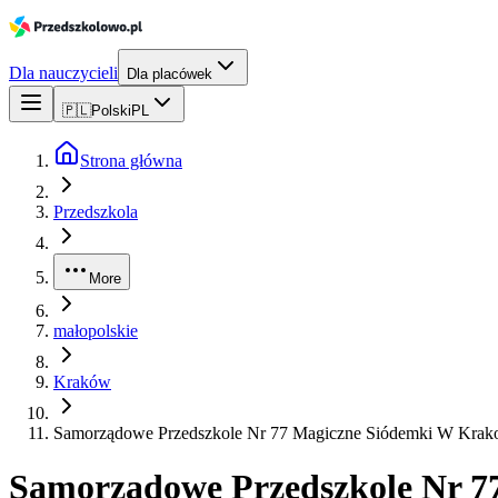
Dla nauczycieli
Dla placówek
🇵🇱
Polski
PL
Strona główna
Przedszkola
More
małopolskie
Kraków
Samorządowe Przedszkole Nr 77 Magiczne Siódemki W Krak
Samorządowe Przedszkole Nr 7