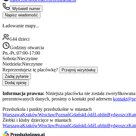
Wyświetl numer
Napisz wiadomość
Ładowanie mapy...
144
dzieci
Godziny otwarcia
Pn.-Pt.:
07:00-17:00
Sobota:
Nieczynne
Niedziela:
Nieczynne
Reprezentujesz tę placówkę?
Przejmij wizytówkę
Zadaj pytanie
Dodaj opinię
Informacja prawna:
Niniejsza placówka nie została zweryfikowana 
prezentowanych danych, prosimy o kontakt pod adresem
kontakt@pr
Przedszkola i punkty przedszkolne w miastach
Warszawa
Kraków
Wrocław
Poznań
Gdańsk
Łódź
Lublin
Bydgoszcz
Kat
Żłobki i kluby dziecięce w miastach
Warszawa
Kraków
Wrocław
Poznań
Gdańsk
Łódź
Lublin
Bydgoszcz
Kat