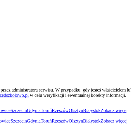
przez administratora serwisu. W przypadku, gdy jesteś właścicielem l
zedszkolowo.pl
w celu weryfikacji i ewentualnej korekty informacji.
owice
Szczecin
Gdynia
Toruń
Rzeszów
Olsztyn
Białystok
Zobacz więcej
owice
Szczecin
Gdynia
Toruń
Rzeszów
Olsztyn
Białystok
Zobacz więcej