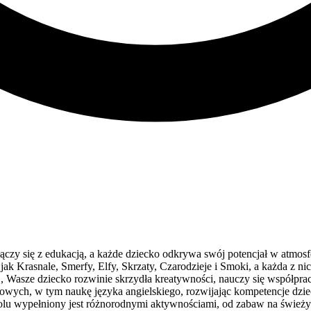
zy się z edukacją, a każde dziecko odkrywa swój potencjał w atmosferz
 jak Krasnale, Smerfy, Elfy, Skrzaty, Czarodzieje i Smoki, a każda z n
 Wasze dziecko rozwinie skrzydła kreatywności, nauczy się współpracy 
tkowych, w tym naukę języka angielskiego, rozwijając kompetencje dz
lu wypełniony jest różnorodnymi aktywnościami, od zabaw na świeżym