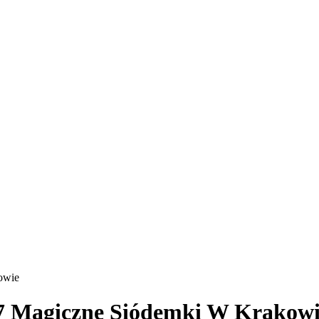
owie
7 Magiczne Siódemki W Krakow