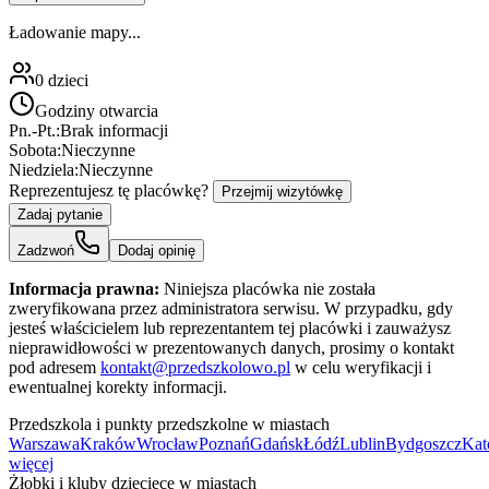
Ładowanie mapy...
0
dzieci
Godziny otwarcia
Pn.-Pt.:
Brak informacji
Sobota:
Nieczynne
Niedziela:
Nieczynne
Reprezentujesz tę placówkę?
Przejmij wizytówkę
Zadaj pytanie
Zadzwoń
Dodaj opinię
Informacja prawna:
Niniejsza placówka nie została
zweryfikowana przez administratora serwisu. W przypadku, gdy
jesteś właścicielem lub reprezentantem tej placówki i zauważysz
nieprawidłowości w prezentowanych danych, prosimy o kontakt
pod adresem
kontakt@przedszkolowo.pl
w celu weryfikacji i
ewentualnej korekty informacji.
Przedszkola i punkty przedszkolne w miastach
Warszawa
Kraków
Wrocław
Poznań
Gdańsk
Łódź
Lublin
Bydgoszcz
Kat
więcej
Żłobki i kluby dziecięce w miastach