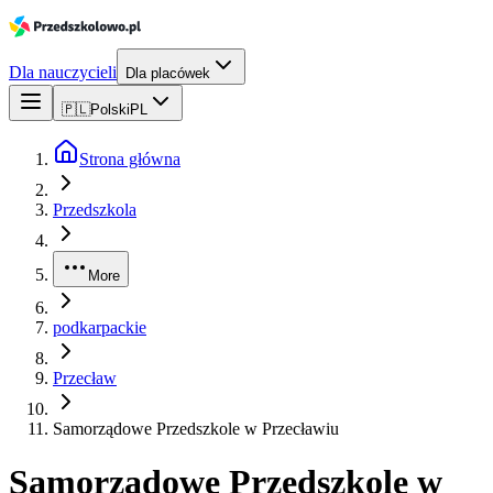
Dla nauczycieli
Dla placówek
🇵🇱
Polski
PL
Strona główna
Przedszkola
More
podkarpackie
Przecław
Samorządowe Przedszkole w Przecławiu
Samorządowe Przedszkole w