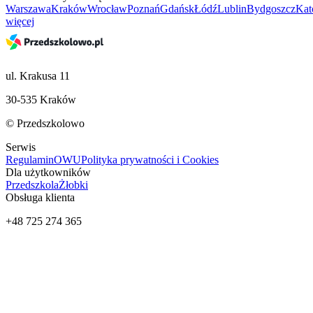
Warszawa
Kraków
Wrocław
Poznań
Gdańsk
Łódź
Lublin
Bydgoszcz
Kat
więcej
ul. Krakusa 11
30-535 Kraków
© Przedszkolowo
Serwis
Regulamin
OWU
Polityka prywatności i Cookies
Dla użytkowników
Przedszkola
Żłobki
Obsługa klienta
+48 725 274 365