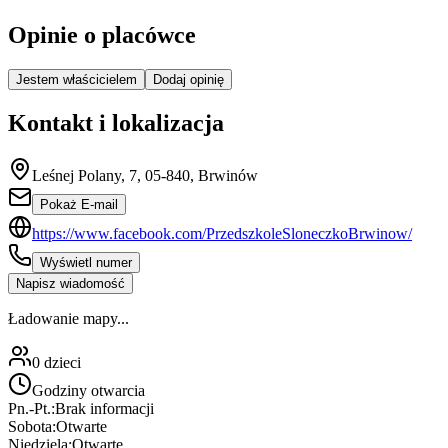
Opinie o placówce
Jestem właścicielem
Dodaj opinię
Kontakt i lokalizacja
Leśnej Polany, 7, 05-840, Brwinów
Pokaż E-mail
https://www.facebook.com/PrzedszkoleSloneczkoBrwinow/
Wyświetl numer
Napisz wiadomość
Ładowanie mapy...
0
dzieci
Godziny otwarcia
Pn.-Pt.:
Brak informacji
Sobota:
Otwarte
Niedziela:
Otwarte