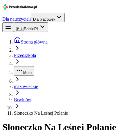
Dla nauczycieli
Dla placówek
🇵🇱
Polski
PL
Strona główna
Przedszkola
More
mazowieckie
Brwinów
Słoneczko Na Leśnej Polanie
Słoneczko Na Leśnej Polanie