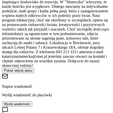
inspirujące środowisko do rozwoju. W "Słoneczku" wierzymy, że
każde dziecko jest wyjątkowe. Dlatego stawiamy na indywidualne
podejście, małe grupy i kadrę pełną pasji, która z zaangażowaniem
wspiera małych odkrywców w ich podróży przez świat. Nasz
program edukacyjny, choć nie określony w szczegółach, opiera się
na promowaniu ciekawości świata, kreatywności i pozytywnych
wartości, takich jak przyjaźń i szacunek. Choć szczegóły dotyczące
infrastruktury są ograniczone w tym podsumowaniu, zdjęcia
prezentowane na stronie sugerują jasne, kolorowe sale, które
zachęcają do nauki i zabawy. Lokalizacja w Brwinowie, przy
ulicach Leśnej Polany 7 i Kraszewskiego 18A, oferuje dogodny
dostęp dla rodziców. Z telefonem 603 213 333 i adresem e-mail
katarzynaziumecka@onet.pl jesteśmy zawsze otwarci na kontakt i
chętnie odpowiemy na wszelkie pytania. Dołączcie do naszej
słonecznej rodziny!
Pokaż więcej opisu
Napisz wiadomość
Wyślij wiadomość do placówki
Wyślij wiadomość