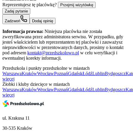
Reprezentujesz tę placówkę?
Przejmij wizytówkę
Zadaj pytanie
Zadzwoń
Dodaj opinię
Informacja prawna:
Niniejsza placówka nie została
zweryfikowana przez administratora serwisu. W przypadku, gdy
jesteś właścicielem lub reprezentantem tej placówki i zauważysz
nieprawidłowości w prezentowanych danych, prosimy o kontakt
pod adresem
kontakt@przedszkolowo.pl
w celu weryfikacji i
ewentualnej korekty informacji.
Przedszkola i punkty przedszkolne w miastach
Warszawa
Kraków
Wrocław
Poznań
Gdańsk
Łódź
Lublin
Bydgoszcz
Kat
więcej
Żłobki i kluby dziecięce w miastach
Warszawa
Kraków
Wrocław
Poznań
Gdańsk
Łódź
Lublin
Bydgoszcz
Kat
więcej
ul. Krakusa 11
30-535 Kraków