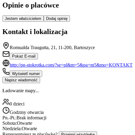
Opinie o placówce
Jestem właścicielem
Dodaj opinię
Kontakt i lokalizacja
Romualda Traugutta, 21, 11-200, Bartoszyce
Pokaż E-mail
http://pn-stokrotka.com/?se=pl&m=5&pa=m5&mo=KONTAKT
Wyświetl numer
Napisz wiadomość
Ładowanie mapy...
0
dzieci
Godziny otwarcia
Pn.-Pt.:
Brak informacji
Sobota:
Otwarte
Niedziela:
Otwarte
Reprezentujesz tę placówkę?
Przejmij wizytówkę