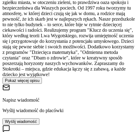
zgiełku miasta, w otoczeniu zieleni, to prawdziwa oaza spokoju i
bezpieczeństwa dla Waszych pociech. Od 1997 roku tworzymy tu
atmosferę, w której dzieci czują się jak w domu, a rodzice mają
pewność, że ich skarb jest w najlepszych rękach. Nasze przedszkole
to nie tylko budynek – to serce, które bije w rytmie dziecięcej
ciekawości i radości. Realizujemy program "Klucz do uczenia się",
który według teorii Lwa Wygotskiego, rozwija umiejętność uczenia
się i przygotowuje do korzystania z potencjału umysłowego. Dzieci
stają się pewne siebie i swoich możliwości. Dodatkowo korzystamy
z programów "Dziecięca matematyka", "Odmienna metoda
czytania" oraz "Dbam o zdrowie", które w kreatywny sposób
poszerzają horyzonty naszych wychowanków. Zapraszamy do
Stokrotki – miejsca, gdzie edukacja łączy się z zabawą, a każde
dziecko jest wyjątkowe!
Pokaż więcej opisu
Napisz wiadomość
Wyślij wiadomość do placówki
Wyślij wiadomość