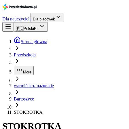
Dla nauczycieli
Dla placówek
🇵🇱
Polski
PL
Strona główna
Przedszkola
More
warmińsko-mazurskie
Bartoszyce
STOKROTKA
STOKROTKA