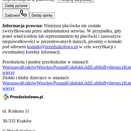
Zadaj pytanie
Zadzwoń
Dodaj opinię
Informacja prawna:
Niniejsza placówka nie została
zweryfikowana przez administratora serwisu. W przypadku, gdy
jesteś właścicielem lub reprezentantem tej placówki i zauważysz
nieprawidłowości w prezentowanych danych, prosimy o kontakt
pod adresem
kontakt@przedszkolowo.pl
w celu weryfikacji i
ewentualnej korekty informacji.
Przedszkola i punkty przedszkolne w miastach
Warszawa
Kraków
Wrocław
Poznań
Gdańsk
Łódź
Lublin
Bydgoszcz
Kat
więcej
Żłobki i kluby dziecięce w miastach
Warszawa
Kraków
Wrocław
Poznań
Gdańsk
Łódź
Lublin
Bydgoszcz
Kat
więcej
ul. Krakusa 11
30-535 Kraków
© Przedszkolowo