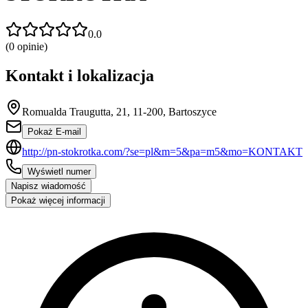
0.0
(
0
opinie)
Kontakt i lokalizacja
Romualda Traugutta, 21, 11-200, Bartoszyce
Pokaż E-mail
http://pn-stokrotka.com/?se=pl&m=5&pa=m5&mo=KONTAKT
Wyświetl numer
Napisz wiadomość
Pokaż więcej informacji