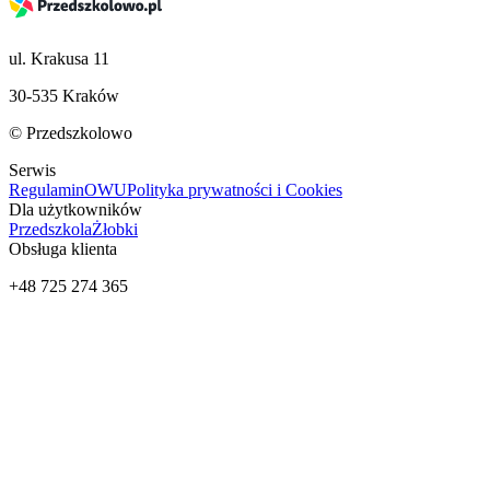
ul. Krakusa 11
30-535 Kraków
© Przedszkolowo
Serwis
Regulamin
OWU
Polityka prywatności i Cookies
Dla użytkowników
Przedszkola
Żłobki
Obsługa klienta
+48 725 274 365