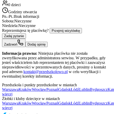
0
dzieci
Godziny otwarcia
Pn.-Pt.:
Brak informacji
Sobota:
Nieczynne
Niedziela:
Nieczynne
Reprezentujesz tę placówkę?
Przejmij wizytówkę
Zadaj pytanie
Zadzwoń
Dodaj opinię
Informacja prawna:
Niniejsza placówka nie została
zweryfikowana przez administratora serwisu. W przypadku, gdy
jesteś właścicielem lub reprezentantem tej placówki i zauważysz
nieprawidłowości w prezentowanych danych, prosimy o kontakt
pod adresem
kontakt@przedszkolowo.pl
w celu weryfikacji i
ewentualnej korekty informacji.
Przedszkola i punkty przedszkolne w miastach
Warszawa
Kraków
Wrocław
Poznań
Gdańsk
Łódź
Lublin
Bydgoszcz
Kat
więcej
Żłobki i kluby dziecięce w miastach
Warszawa
Kraków
Wrocław
Poznań
Gdańsk
Łódź
Lublin
Bydgoszcz
Kat
więcej