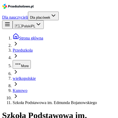
Dla nauczycieli
Dla placówek
🇵🇱
Polski
PL
Strona główna
Przedszkola
More
wielkopolskie
Kunowo
Szkoła Podstawowa im. Edmunda Bojanowskiego
Szkoła Podstawowa im.