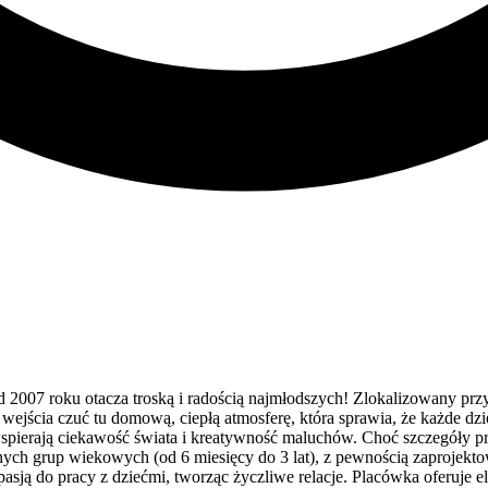
007 roku otacza troską i radością najmłodszych! Zlokalizowany przy 
jścia czuć tu domową, ciepłą atmosferę, która sprawia, że każde dzi
spierają ciekawość świata i kreatywność maluchów. Choć szczegóły pr
żnych grup wiekowych (od 6 miesięcy do 3 lat), z pewnością zaprojek
asją do pracy z dziećmi, tworząc życzliwe relacje. Placówka oferuje e