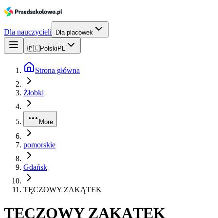
Dla nauczycieli
Dla placówek
🇵🇱
Polski
PL
Strona główna
Żłobki
More
pomorskie
Gdańsk
TĘCZOWY ZAKĄTEK
TĘCZOWY ZAKĄTEK