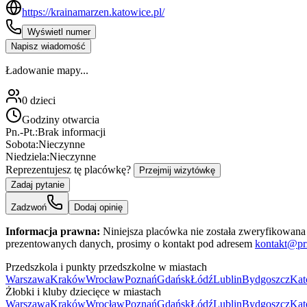
https://krainamarzen.katowice.pl/
Wyświetl numer
Napisz wiadomość
Ładowanie mapy...
0
dzieci
Godziny otwarcia
Pn.-Pt.:
Brak informacji
Sobota:
Nieczynne
Niedziela:
Nieczynne
Reprezentujesz tę placówkę?
Przejmij wizytówkę
Zadaj pytanie
Zadzwoń
Dodaj opinię
Informacja prawna:
Niniejsza placówka nie została zweryfikowana 
prezentowanych danych, prosimy o kontakt pod adresem
kontakt@pr
Przedszkola i punkty przedszkolne w miastach
Warszawa
Kraków
Wrocław
Poznań
Gdańsk
Łódź
Lublin
Bydgoszcz
Kat
Żłobki i kluby dziecięce w miastach
Warszawa
Kraków
Wrocław
Poznań
Gdańsk
Łódź
Lublin
Bydgoszcz
Kat