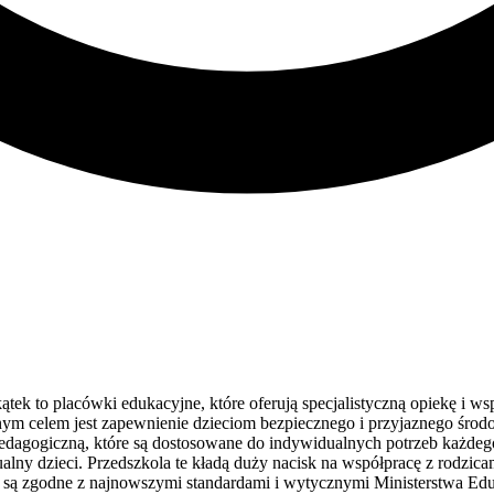
ek to placówki edukacyjne, które oferują specjalistyczną opiekę i ws
m celem jest zapewnienie dzieciom bezpiecznego i przyjaznego środowi
 pedagogiczną, które są dostosowane do indywidualnych potrzeb każd
tualny dzieci. Przedszkola te kładą duży nacisk na współpracę z rodzic
re są zgodne z najnowszymi standardami i wytycznymi Ministerstwa Ed