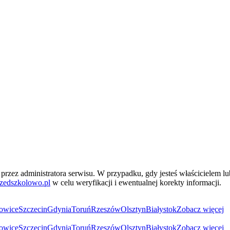
przez administratora serwisu. W przypadku, gdy jesteś właścicielem l
zedszkolowo.pl
w celu weryfikacji i ewentualnej korekty informacji.
owice
Szczecin
Gdynia
Toruń
Rzeszów
Olsztyn
Białystok
Zobacz więcej
owice
Szczecin
Gdynia
Toruń
Rzeszów
Olsztyn
Białystok
Zobacz więcej