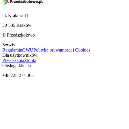
ul. Krakusa 11
30-535 Kraków
© Przedszkolowo
Serwis
Regulamin
OWU
Polityka prywatności i Cookies
Dla użytkowników
Przedszkola
Żłobki
Obsługa klienta
+48 725 274 365