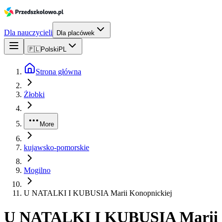
Dla nauczycieli
Dla placówek
🇵🇱
Polski
PL
Strona główna
Żłobki
More
kujawsko-pomorskie
Mogilno
U NATALKI I KUBUSIA Marii Konopnickiej
U NATALKI I KUBUSIA Marii