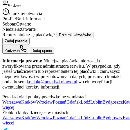
0
dzieci
Godziny otwarcia
Pn.-Pt.:
Brak informacji
Sobota:
Otwarte
Niedziela:
Otwarte
Reprezentujesz tę placówkę?
Przejmij wizytówkę
Zadaj pytanie
Zadzwoń
Dodaj opinię
Informacja prawna:
Niniejsza placówka nie została
zweryfikowana przez administratora serwisu. W przypadku, gdy
jesteś właścicielem lub reprezentantem tej placówki i zauważysz
nieprawidłowości w prezentowanych danych, prosimy o kontakt
pod adresem
kontakt@przedszkolowo.pl
w celu weryfikacji i
ewentualnej korekty informacji.
Przedszkola i punkty przedszkolne w miastach
Warszawa
Kraków
Wrocław
Poznań
Gdańsk
Łódź
Lublin
Bydgoszcz
Kat
więcej
Żłobki i kluby dziecięce w miastach
Warszawa
Kraków
Wrocław
Poznań
Gdańsk
Łódź
Lublin
Bydgoszcz
Kat
więcej