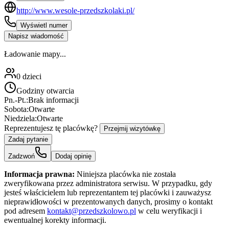
http://www.wesole-przedszkolaki.pl/
Wyświetl numer
Napisz wiadomość
Ładowanie mapy...
0
dzieci
Godziny otwarcia
Pn.-Pt.:
Brak informacji
Sobota:
Otwarte
Niedziela:
Otwarte
Reprezentujesz tę placówkę?
Przejmij wizytówkę
Zadaj pytanie
Zadzwoń
Dodaj opinię
Informacja prawna:
Niniejsza placówka nie została
zweryfikowana przez administratora serwisu. W przypadku, gdy
jesteś właścicielem lub reprezentantem tej placówki i zauważysz
nieprawidłowości w prezentowanych danych, prosimy o kontakt
pod adresem
kontakt@przedszkolowo.pl
w celu weryfikacji i
ewentualnej korekty informacji.