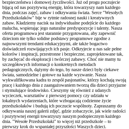
bezpieczeństwa i domowej życzliwości. Już od progu poczujecie
bijącą od nas pozytywną energię, która towarzyszy nam każdego
dnia, podczas zajęć, zabaw i odkrywania świata. Serce "Wesołych
Przedszkolaków" bije w rytmie radosnej nauki i kreatywnych
zabaw. Kładziemy nacisk na indywidualne podejście do każdego
malucha, wspierając jego naturalne predyspozycje i talenty. Nasza
oferta programowa jest starannie przygotowana, aby zapewnić
dzieciom nie tylko solidne podstawy programowe zgodne z
najnowszymi trendami edukacyjnymi, ale także bogactwo
doświadczeń rozwijających ich pasje. Odkryjecie u nas sale pełne
kolorów i inspiracji, przestronne i bezpieczne, zaprojektowane tak,
by zachęcać do eksploracji i twórczej zabawy. Choć nie mamy tu
szczegółowych informacji o konkretnych metodach
pedagogicznych, dążymy do tego, by nasze dzieci były ciekawe
świata, samodzielne i gotowe na każde wyzwanie. Nasza
wykwalifikowana kadra to zespół pasjonatów, którzy kochają swoją
pracę i każdego dnia z zaangażowaniem tworzą dla dzieci przyjazne
i stymulujące środowisko. Cieszymy się również z udanych
wycieczek, warsztatów z pierwszej pomocy czy udziału w
lokalnych wydarzeniach, które wzbogacają codzienne życie
przedszkolaków i budują ich poczucie wspólnoty. Zapraszamy do
odkrywania naszej galerii zdjęć, gdzie zobaczycie, jak wiele radości
i pozytywnej energii towarzyszy naszym podopiecznym każdego
dnia. "Wesołe Przedszkolaki" to więcej niż przedszkole – to
pierwszy krok do wspaniałej przyszłości Waszych dzieci.