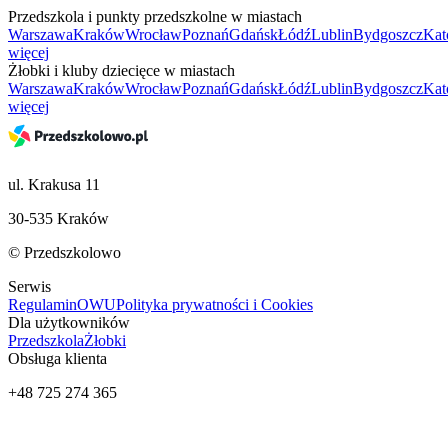
Przedszkola i punkty przedszkolne w miastach
Warszawa
Kraków
Wrocław
Poznań
Gdańsk
Łódź
Lublin
Bydgoszcz
Kat
więcej
Żłobki i kluby dziecięce w miastach
Warszawa
Kraków
Wrocław
Poznań
Gdańsk
Łódź
Lublin
Bydgoszcz
Kat
więcej
ul. Krakusa 11
30-535 Kraków
© Przedszkolowo
Serwis
Regulamin
OWU
Polityka prywatności i Cookies
Dla użytkowników
Przedszkola
Żłobki
Obsługa klienta
+48 725 274 365