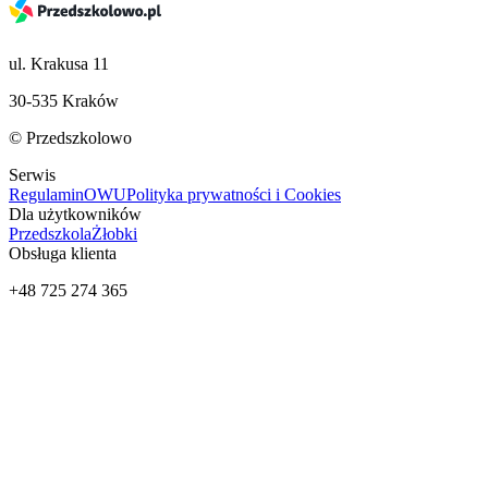
ul. Krakusa 11
30-535 Kraków
© Przedszkolowo
Serwis
Regulamin
OWU
Polityka prywatności i Cookies
Dla użytkowników
Przedszkola
Żłobki
Obsługa klienta
+48 725 274 365