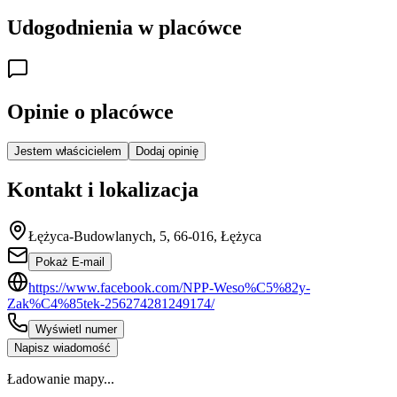
Udogodnienia w placówce
Opinie o placówce
Jestem właścicielem
Dodaj opinię
Kontakt i lokalizacja
Łężyca-Budowlanych, 5, 66-016, Łężyca
Pokaż E-mail
https://www.facebook.com/NPP-Weso%C5%82y-
Zak%C4%85tek-256274281249174/
Wyświetl numer
Napisz wiadomość
Ładowanie mapy...