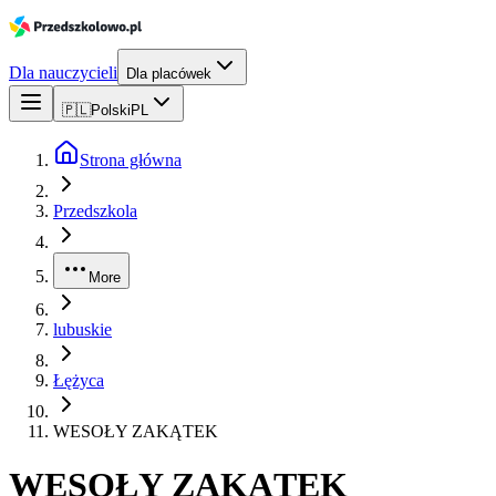
Dla nauczycieli
Dla placówek
🇵🇱
Polski
PL
Strona główna
Przedszkola
More
lubuskie
Łężyca
WESOŁY ZAKĄTEK
WESOŁY ZAKĄTEK