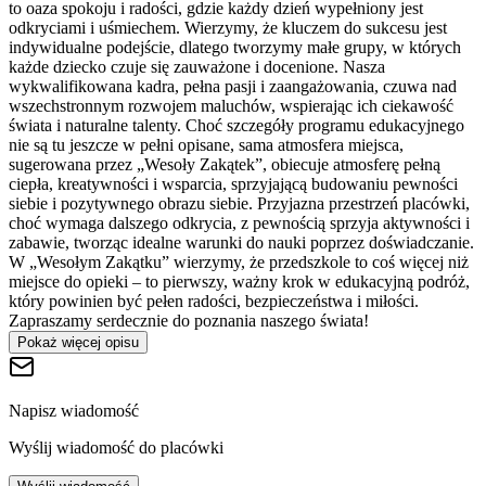
to oaza spokoju i radości, gdzie każdy dzień wypełniony jest
odkryciami i uśmiechem. Wierzymy, że kluczem do sukcesu jest
indywidualne podejście, dlatego tworzymy małe grupy, w których
każde dziecko czuje się zauważone i docenione. Nasza
wykwalifikowana kadra, pełna pasji i zaangażowania, czuwa nad
wszechstronnym rozwojem maluchów, wspierając ich ciekawość
świata i naturalne talenty. Choć szczegóły programu edukacyjnego
nie są tu jeszcze w pełni opisane, sama atmosfera miejsca,
sugerowana przez „Wesoły Zakątek”, obiecuje atmosferę pełną
ciepła, kreatywności i wsparcia, sprzyjającą budowaniu pewności
siebie i pozytywnego obrazu siebie. Przyjazna przestrzeń placówki,
choć wymaga dalszego odkrycia, z pewnością sprzyja aktywności i
zabawie, tworząc idealne warunki do nauki poprzez doświadczanie.
W „Wesołym Zakątku” wierzymy, że przedszkole to coś więcej niż
miejsce do opieki – to pierwszy, ważny krok w edukacyjną podróż,
który powinien być pełen radości, bezpieczeństwa i miłości.
Zapraszamy serdecznie do poznania naszego świata!
Pokaż więcej opisu
Napisz wiadomość
Wyślij wiadomość do placówki