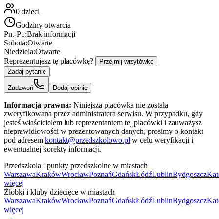
0
dzieci
Godziny otwarcia
Pn.-Pt.:
Brak informacji
Sobota:
Otwarte
Niedziela:
Otwarte
Reprezentujesz tę placówkę?
Przejmij wizytówkę
Zadaj pytanie
Zadzwoń
Dodaj opinię
Informacja prawna:
Niniejsza placówka nie została
zweryfikowana przez administratora serwisu. W przypadku, gdy
jesteś właścicielem lub reprezentantem tej placówki i zauważysz
nieprawidłowości w prezentowanych danych, prosimy o kontakt
pod adresem
kontakt@przedszkolowo.pl
w celu weryfikacji i
ewentualnej korekty informacji.
Przedszkola i punkty przedszkolne w miastach
Warszawa
Kraków
Wrocław
Poznań
Gdańsk
Łódź
Lublin
Bydgoszcz
Kat
więcej
Żłobki i kluby dziecięce w miastach
Warszawa
Kraków
Wrocław
Poznań
Gdańsk
Łódź
Lublin
Bydgoszcz
Kat
więcej