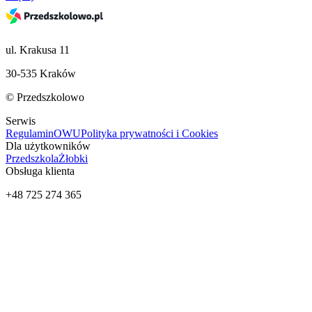
ul. Krakusa 11
30-535 Kraków
© Przedszkolowo
Serwis
Regulamin
OWU
Polityka prywatności i Cookies
Dla użytkowników
Przedszkola
Żłobki
Obsługa klienta
+48 725 274 365