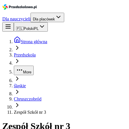
Dla nauczycieli
Dla placówek
🇵🇱
Polski
PL
Strona główna
Przedszkola
More
śląskie
Chruszczobród
Zespół Szkół nr 3
Zespół Szkół nr 3