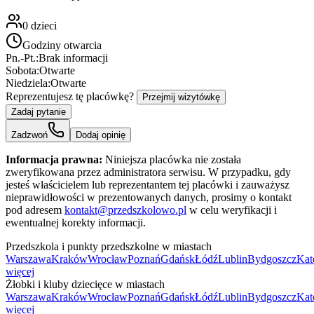
0
dzieci
Godziny otwarcia
Pn.-Pt.:
Brak informacji
Sobota:
Otwarte
Niedziela:
Otwarte
Reprezentujesz tę placówkę?
Przejmij wizytówkę
Zadaj pytanie
Zadzwoń
Dodaj opinię
Informacja prawna:
Niniejsza placówka nie została
zweryfikowana przez administratora serwisu. W przypadku, gdy
jesteś właścicielem lub reprezentantem tej placówki i zauważysz
nieprawidłowości w prezentowanych danych, prosimy o kontakt
pod adresem
kontakt@przedszkolowo.pl
w celu weryfikacji i
ewentualnej korekty informacji.
Przedszkola i punkty przedszkolne w miastach
Warszawa
Kraków
Wrocław
Poznań
Gdańsk
Łódź
Lublin
Bydgoszcz
Kat
więcej
Żłobki i kluby dziecięce w miastach
Warszawa
Kraków
Wrocław
Poznań
Gdańsk
Łódź
Lublin
Bydgoszcz
Kat
więcej