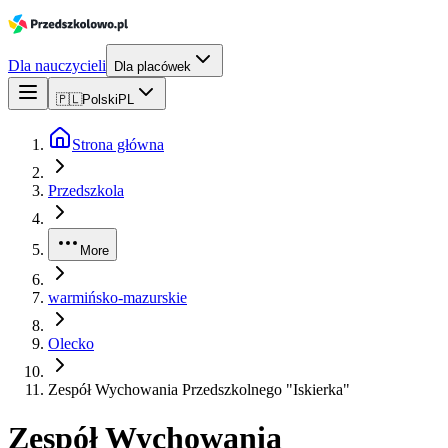
Dla nauczycieli
Dla placówek
🇵🇱
Polski
PL
Strona główna
Przedszkola
More
warmińsko-mazurskie
Olecko
Zespół Wychowania Przedszkolnego "Iskierka"
Zespół Wychowania