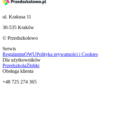
ul. Krakusa 11
30-535 Kraków
© Przedszkolowo
Serwis
Regulamin
OWU
Polityka prywatności i Cookies
Dla użytkowników
Przedszkola
Żłobki
Obsługa klienta
+48 725 274 365