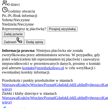
0
dzieci
Godziny otwarcia
Pn.-Pt.:
Brak informacji
Sobota:
Nieczynne
Niedziela:
Nieczynne
Reprezentujesz tę placówkę?
Przejmij wizytówkę
Zadaj pytanie
Zadzwoń
Dodaj opinię
Informacja prawna:
Niniejsza placówka nie została
zweryfikowana przez administratora serwisu. W przypadku, gdy
jesteś właścicielem lub reprezentantem tej placówki i zauważysz
nieprawidłowości w prezentowanych danych, prosimy o kontakt
pod adresem
kontakt@przedszkolowo.pl
w celu weryfikacji i
ewentualnej korekty informacji.
Przedszkola i punkty przedszkolne w miastach
Warszawa
Kraków
Wrocław
Poznań
Gdańsk
Łódź
Lublin
Bydgoszcz
Kat
więcej
Żłobki i kluby dziecięce w miastach
Warszawa
Kraków
Wrocław
Poznań
Gdańsk
Łódź
Lublin
Bydgoszcz
Kat
więcej