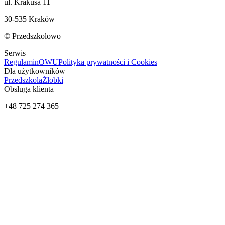
ul. Krakusa 11
30-535 Kraków
© Przedszkolowo
Serwis
Regulamin
OWU
Polityka prywatności i Cookies
Dla użytkowników
Przedszkola
Żłobki
Obsługa klienta
+48 725 274 365