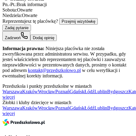
Pn.-Pt.:
Brak informacji
Sobota:
Otwarte
Niedziela:
Otwarte
Reprezentujesz tę placówkę?
Przejmij wizytówkę
Zadaj pytanie
Zadzwoń
Dodaj opinię
Informacja prawna:
Niniejsza placówka nie została
zweryfikowana przez administratora serwisu. W przypadku, gdy
jesteś właścicielem lub reprezentantem tej placówki i zauważysz
nieprawidłowości w prezentowanych danych, prosimy o kontakt
pod adresem
kontakt@przedszkolowo.pl
w celu weryfikacji i
ewentualnej korekty informacji.
Przedszkola i punkty przedszkolne w miastach
Warszawa
Kraków
Wrocław
Poznań
Gdańsk
Łódź
Lublin
Bydgoszcz
Kat
więcej
Żłobki i kluby dziecięce w miastach
Warszawa
Kraków
Wrocław
Poznań
Gdańsk
Łódź
Lublin
Bydgoszcz
Kat
więcej