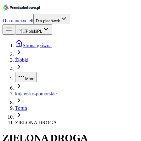
Dla nauczycieli
Dla placówek
🇵🇱
Polski
PL
Strona główna
Żłobki
More
kujawsko-pomorskie
Toruń
ZIELONA DROGA
ZIELONA DROGA