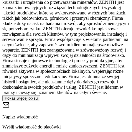
kruszarki i urządzenia do przetwarzania minerałów. ZENITH jest
znana z innowacyjnych rozwiązań technologicznych i wysokiej
jakości produktów, które są wykorzystywane w różnych branżach,
takich jak budownictwo, górnictwo i przemysł chemiczny. Firma
kładzie duży nacisk na badania i rozwój, aby sprostać zmieniającym
się potrzebom rynku. ZENITH oferuje również kompleksowe
rozwiązania dla swoich klientów, w tym projektowanie, instalację i
serwisowanie sprzętu. Firma współpracuje z wieloma partnerami na
całym świecie, aby zapewnić swoim klientom najlepsze możliwe
wsparcie. ZENITH jest zaangażowana w zrównoważony rozwój i
dąży do minimalizacji wpływu swojej działalności na środowisko.
Firma stosuje najnowsze technologie i procesy produkcyjne, aby
zmniejszyć zużycie energii i emisję zanieczyszczeń. ZENITH jest
również aktywna w społecznościach lokalnych, wspierając różne
inicjatywy społeczne i edukacyjne. Firma jest dumna ze swojej
historii i osiągnięć, ale nieustannie dąży do dalszego rozwoju i
doskonalenia swoich produktów i usług. ZENITH jest liderem w
branży i cieszy się uznaniem klientów na całym świecie.
Pokaż więcej opisu
Napisz wiadomość
Wyślij wiadomość do placówki