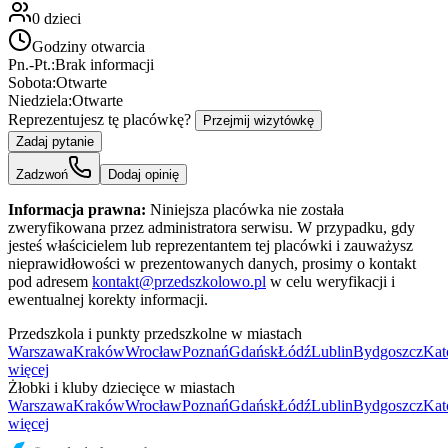
0
dzieci
Godziny otwarcia
Pn.-Pt.:
Brak informacji
Sobota:
Otwarte
Niedziela:
Otwarte
Reprezentujesz tę placówkę?
Przejmij wizytówkę
Zadaj pytanie
Zadzwoń
Dodaj opinię
Informacja prawna:
Niniejsza placówka nie została
zweryfikowana przez administratora serwisu. W przypadku, gdy
jesteś właścicielem lub reprezentantem tej placówki i zauważysz
nieprawidłowości w prezentowanych danych, prosimy o kontakt
pod adresem
kontakt@przedszkolowo.pl
w celu weryfikacji i
ewentualnej korekty informacji.
Przedszkola i punkty przedszkolne w miastach
Warszawa
Kraków
Wrocław
Poznań
Gdańsk
Łódź
Lublin
Bydgoszcz
Kat
więcej
Żłobki i kluby dziecięce w miastach
Warszawa
Kraków
Wrocław
Poznań
Gdańsk
Łódź
Lublin
Bydgoszcz
Kat
więcej