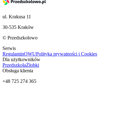
ul. Krakusa 11
30-535 Kraków
© Przedszkolowo
Serwis
Regulamin
OWU
Polityka prywatności i Cookies
Dla użytkowników
Przedszkola
Żłobki
Obsługa klienta
+48 725 274 365