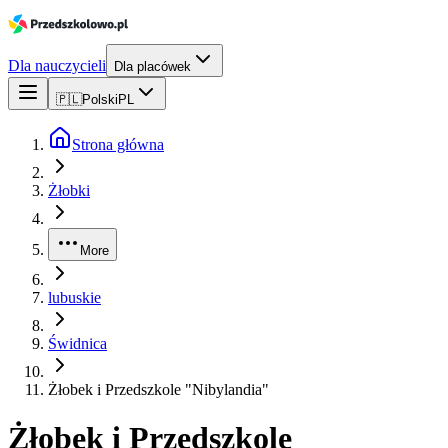
Dla nauczycieli
Dla placówek
🇵🇱
Polski
PL
Strona główna
Żłobki
More
lubuskie
Świdnica
Żłobek i Przedszkole "Nibylandia"
Żłobek i Przedszkole