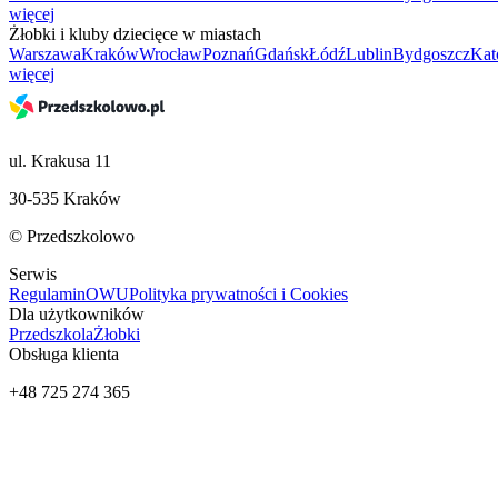
więcej
Żłobki i kluby dziecięce w miastach
Warszawa
Kraków
Wrocław
Poznań
Gdańsk
Łódź
Lublin
Bydgoszcz
Kat
więcej
ul. Krakusa 11
30-535 Kraków
© Przedszkolowo
Serwis
Regulamin
OWU
Polityka prywatności i Cookies
Dla użytkowników
Przedszkola
Żłobki
Obsługa klienta
+48 725 274 365