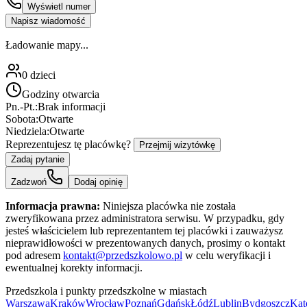
Wyświetl numer
Napisz wiadomość
Ładowanie mapy...
0
dzieci
Godziny otwarcia
Pn.-Pt.:
Brak informacji
Sobota:
Otwarte
Niedziela:
Otwarte
Reprezentujesz tę placówkę?
Przejmij wizytówkę
Zadaj pytanie
Zadzwoń
Dodaj opinię
Informacja prawna:
Niniejsza placówka nie została
zweryfikowana przez administratora serwisu. W przypadku, gdy
jesteś właścicielem lub reprezentantem tej placówki i zauważysz
nieprawidłowości w prezentowanych danych, prosimy o kontakt
pod adresem
kontakt@przedszkolowo.pl
w celu weryfikacji i
ewentualnej korekty informacji.
Przedszkola i punkty przedszkolne w miastach
Warszawa
Kraków
Wrocław
Poznań
Gdańsk
Łódź
Lublin
Bydgoszcz
Kat