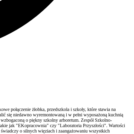
we połączenie żłobka, przedszkola i szkoły, które stawia na
alić się niedawno wyremontowaną i w pełni wyposażoną kuchnią
, wzbogaconą o piękny szkolny arboretum. Zespół Szkolno-
 takie jak "EKopracownia" czy "Laboratoria Przyszłości". Wartości
co świadczy o silnych więziach i zaangażowaniu wszystkich