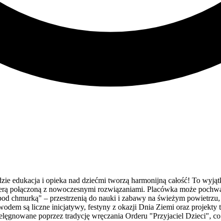
 edukacja i opieka nad dziećmi tworzą harmonijną całość! To wyjątko
ferą połączoną z nowoczesnymi rozwiązaniami. Placówka może pochw
 pod chmurką" – przestrzenią do nauki i zabawy na świeżym powietrzu
wodem są liczne inicjatywy, festyny z okazji Dnia Ziemi oraz projekty
 pielęgnowane poprzez tradycję wręczania Orderu "Przyjaciel Dzieci", 