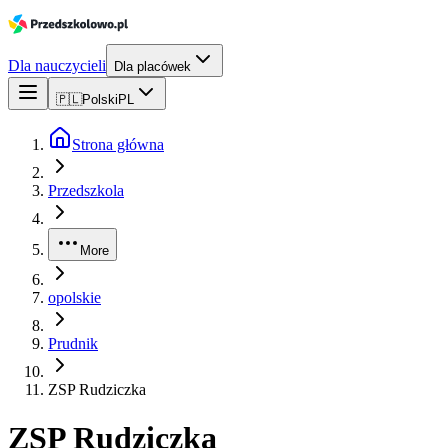
Dla nauczycieli
Dla placówek
🇵🇱
Polski
PL
Strona główna
Przedszkola
More
opolskie
Prudnik
ZSP Rudziczka
ZSP Rudziczka