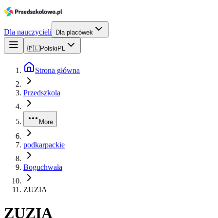
Dla nauczycieli
Dla placówek
🇵🇱
Polski
PL
Strona główna
Przedszkola
More
podkarpackie
Boguchwała
ZUZIA
ZUZIA