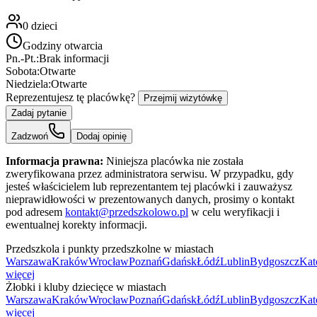
0
dzieci
Godziny otwarcia
Pn.-Pt.:
Brak informacji
Sobota:
Otwarte
Niedziela:
Otwarte
Reprezentujesz tę placówkę?
Przejmij wizytówkę
Zadaj pytanie
Zadzwoń
Dodaj opinię
Informacja prawna:
Niniejsza placówka nie została
zweryfikowana przez administratora serwisu. W przypadku, gdy
jesteś właścicielem lub reprezentantem tej placówki i zauważysz
nieprawidłowości w prezentowanych danych, prosimy o kontakt
pod adresem
kontakt@przedszkolowo.pl
w celu weryfikacji i
ewentualnej korekty informacji.
Przedszkola i punkty przedszkolne w miastach
Warszawa
Kraków
Wrocław
Poznań
Gdańsk
Łódź
Lublin
Bydgoszcz
Kat
więcej
Żłobki i kluby dziecięce w miastach
Warszawa
Kraków
Wrocław
Poznań
Gdańsk
Łódź
Lublin
Bydgoszcz
Kat
więcej