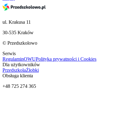
ul. Krakusa 11
30-535 Kraków
© Przedszkolowo
Serwis
Regulamin
OWU
Polityka prywatności i Cookies
Dla użytkowników
Przedszkola
Żłobki
Obsługa klienta
+48 725 274 365