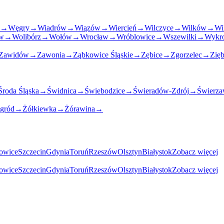
→
Węgry
→
Wiadrów
→
Wiązów
→
Wiercień
→
Wilczyce
→
Wilków
→
Wi
ów
→
Wolibórz
→
Wołów
→
Wrocław
→
Wróblowice
→
Wszewilki
→
Wykr
Zawidów
→
Zawonia
→
Ząbkowice Śląskie
→
Zębice
→
Zgorzelec
→
Zięb
Środa Śląska
→
Świdnica
→
Świebodzice
→
Świeradów-Zdrój
→
Świerz
gród
→
Żółkiewka
→
Żórawina
→
owice
Szczecin
Gdynia
Toruń
Rzeszów
Olsztyn
Białystok
Zobacz więcej
owice
Szczecin
Gdynia
Toruń
Rzeszów
Olsztyn
Białystok
Zobacz więcej