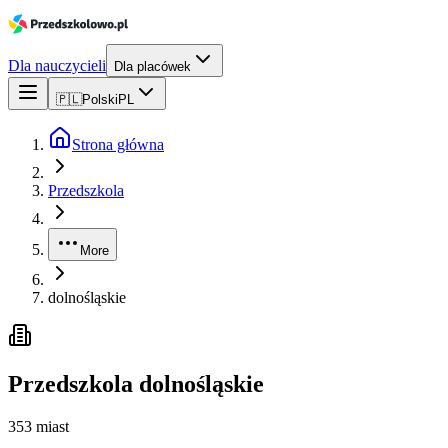
Dla nauczycieli
Dla placówek
🇵🇱
Polski
PL
Strona główna
Przedszkola
More
dolnośląskie
Przedszkola
dolnośląskie
353
miast