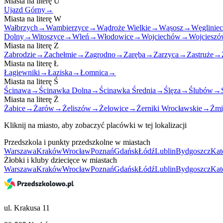
Miasta na literę
U
Ujazd Górny
→
Miasta na literę
W
Wałbrzych
→
Wambierzyce
→
Wądroże Wielkie
→
Wąsosz
→
Węgliniec
Dolny
→
Witoszyce
→
Wleń
→
Włodowice
→
Wojciechów
→
Wojciesz
Miasta na literę
Z
Zabrodzie
→
Zachełmie
→
Zagrodno
→
Zaręba
→
Zarzyca
→
Zastruże
→
Miasta na literę
Ł
Łagiewniki
→
Łaziska
→
Łomnica
→
Miasta na literę
Ś
Ścinawa
→
Ścinawka Dolna
→
Ścinawka Średnia
→
Ślęza
→
Ślubów
→
Miasta na literę
Ż
Żabice
→
Żarów
→
Żeliszów
→
Żelowice
→
Żerniki Wrocławskie
→
Żmi
Kliknij na miasto, aby zobaczyć placówki w tej lokalizacji
Przedszkola i punkty przedszkolne w miastach
Warszawa
Kraków
Wrocław
Poznań
Gdańsk
Łódź
Lublin
Bydgoszcz
Kat
Żłobki i kluby dziecięce w miastach
Warszawa
Kraków
Wrocław
Poznań
Gdańsk
Łódź
Lublin
Bydgoszcz
Kat
ul. Krakusa 11