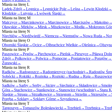
Miasta na literę
L
Lądek-Zdrój
→
Legnica
→
Legnickie Pole
→
Leśna
→
Lewin Kłodzki
→
Kłodzkie
→
Lutynia
→
Lwówek Śląski
→
Miasta na literę
M
Malczyce
→
Marcinkowice
→
Marcinowice
→
Marciszów
→
Mąkolno
Oławskie
→
Mirków
→
Mirsk
→
Miszkowice
→
Modła
→
Mokronos Gó
Miasta na literę
N
Niechlów
→
Niedźwiedź
→
Niemcza
→
Niemstów
→
Nowa Ruda
→
Now
Miasta na literę
O
Oborniki Śląskie
→
Ocice
→
Olbrachcice Wielkie
→
Oleśnica
→
Olszyn
Miasta na literę
P
Paszowice
→
Pęgów
→
Piechowice
→
Pieńsk
→
Pieszyce
→
Piława Doln
Zdrój
→
Polkowice
→
Polwica
→
Pomocne
→
Poniatowice
→
Porajów
→
Żurawski
→
Miasta na literę
R
Radków
→
Radogoszcz
→
Radomierzyce (zachodnie)
→
Radostów Śre
Sobócki
→
Rokitki
→
Roztoka
→
Roztoki
→
Rudna
→
Ruja
→
Ruszowice
Miasta na literę
S
Sadków
→
Sarby
→
Serby
→
Siciny
→
Siechnice
→
Składowice
→
Smole
Góra
→
Stachowice
→
Stankowice
→
Stanowice (wschodnie)
→
Stara K
Śląskie
→
Struga
→
Strzałkowice
→
Strzegom
→
Strzelin
→
Strzeszów
→
Poręba
→
Szklary
→
Szklary Górne
→
Szyszkowa
→
Miasta na literę
T
Targoszyn
→
Tomaszów Bolesławiecki
→
Trzebień
→
Trzebnica
→
Trze