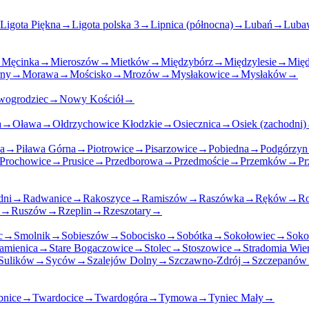
Ligota Piękna
→
Ligota polska 3
→
Lipnica (północna)
→
Lubań
→
Luba
→
Męcinka
→
Mieroszów
→
Mietków
→
Międzybórz
→
Międzylesie
→
Międ
rny
→
Morawa
→
Mościsko
→
Mrozów
→
Mysłakowice
→
Mysłaków
→
ogrodziec
→
Nowy Kościół
→
a
→
Oława
→
Ołdrzychowice Kłodzkie
→
Osiecznica
→
Osiek (zachodni)
a
→
Piława Górna
→
Piotrowice
→
Pisarzowice
→
Pobiedna
→
Podgórzyn
Prochowice
→
Prusice
→
Przedborowa
→
Przedmoście
→
Przemków
→
Pr
dni
→
Radwanice
→
Rakoszyce
→
Ramiszów
→
Raszówka
→
Ręków
→
R
→
Ruszów
→
Rzeplin
→
Rzeszotary
→
c
→
Smolnik
→
Sobieszów
→
Sobocisko
→
Sobótka
→
Sokołowiec
→
Soko
amienica
→
Stare Bogaczowice
→
Stolec
→
Stoszowice
→
Stradomia Wie
Sulików
→
Syców
→
Szalejów Dolny
→
Szczawno-Zdrój
→
Szczepanów 
bnice
→
Twardocice
→
Twardogóra
→
Tymowa
→
Tyniec Mały
→