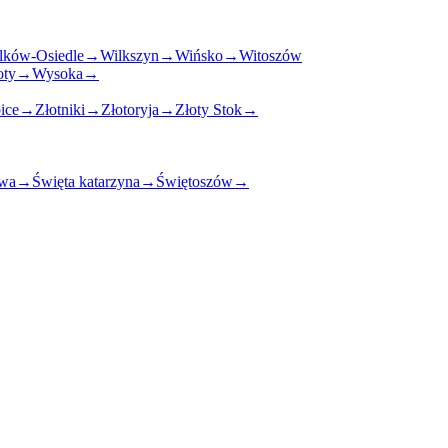
lków-Osiedle
→
Wilkszyn
→
Wińsko
→
Witoszów
oty
→
Wysoka
→
ice
→
Złotniki
→
Złotoryja
→
Złoty Stok
→
awa
→
Święta katarzyna
→
Świętoszów
→