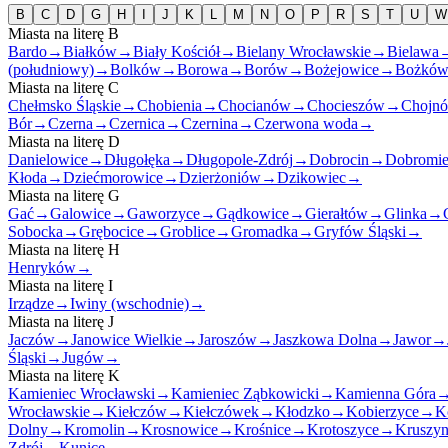
B
C
D
G
H
I
J
K
L
M
N
O
P
R
S
T
U
W
Miasta na literę
B
Bardo
→
Białków
→
Biały Kościół
→
Bielany Wrocławskie
→
Bielawa
(południowy)
→
Bolków
→
Borowa
→
Borów
→
Bożejowice
→
Bożkó
Miasta na literę
C
Chełmsko Śląskie
→
Chobienia
→
Chocianów
→
Chocieszów
→
Chojn
Bór
→
Czerna
→
Czernica
→
Czernina
→
Czerwona woda
→
Miasta na literę
D
Danielowice
→
Długołęka
→
Długopole-Zdrój
→
Dobrocin
→
Dobromie
Kłoda
→
Dziećmorowice
→
Dzierżoniów
→
Dzikowiec
→
Miasta na literę
G
Gać
→
Galowice
→
Gaworzyce
→
Gądkowice
→
Gierałtów
→
Glinka
→
Sobocka
→
Grębocice
→
Groblice
→
Gromadka
→
Gryfów Śląski
→
Miasta na literę
H
Henryków
→
Miasta na literę
I
Irządze
→
Iwiny (wschodnie)
→
Miasta na literę
J
Jaczów
→
Janowice Wielkie
→
Jaroszów
→
Jaszkowa Dolna
→
Jawor
→
Śląski
→
Jugów
→
Miasta na literę
K
Kamieniec Wrocławski
→
Kamieniec Ząbkowicki
→
Kamienna Góra
Wrocławskie
→
Kiełczów
→
Kiełczówek
→
Kłodzko
→
Kobierzyce
→
K
Dolny
→
Kromolin
→
Krosnowice
→
Krośnice
→
Krotoszyce
→
Kruszy
Zdrój
→
Kunice
→