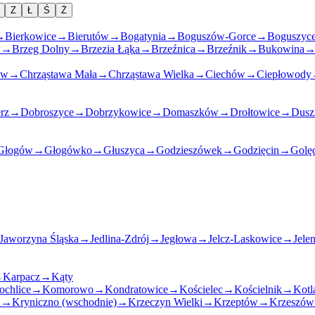
Z
Ł
Ś
Ż
→
Bierkowice
→
Bierutów
→
Bogatynia
→
Boguszów-Gorce
→
Boguszyc
w
→
Brzeg Dolny
→
Brzezia Łąka
→
Brzeźnica
→
Brzeźnik
→
Bukowina
ów
→
Chrząstawa Mała
→
Chrząstawa Wielka
→
Ciechów
→
Ciepłowody
rz
→
Dobroszyce
→
Dobrzykowice
→
Domaszków
→
Drołtowice
→
Dusz
Głogów
→
Głogówko
→
Głuszyca
→
Godzieszówek
→
Godzięcin
→
Golę
Jaworzyna Śląska
→
Jedlina-Zdrój
→
Jegłowa
→
Jelcz-Laskowice
→
Jele
→
Karpacz
→
Kąty
ochlice
→
Komorowo
→
Kondratowice
→
Kościelec
→
Kościelnik
→
Kotl
n
→
Kryniczno (wschodnie)
→
Krzeczyn Wielki
→
Krzeptów
→
Krzeszów