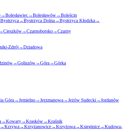
e
→
Bolesławiec
→
Bolesławów
→
Boleścin
→
Bystrzyca
→
Bystrzyca Dolna
→
Bystrzyca Kłodzka
→
→
Cieszków
→
Czarnoborsko
→
Czarny
niki-Zdrój
→
Dziadowa
dzinów
→
Goliszów
→
Góra
→
Górka
nia Góra
→
Jemielno
→
Jerzmanowa
→
Jeżów Sudecki
→
Jordanów
a
→
Kowary
→
Krasków
→
Kraśnik
→
Krzywa
→
Krzyżanowice
→
Krzyżowa
→
Księginice
→
Kudowa-