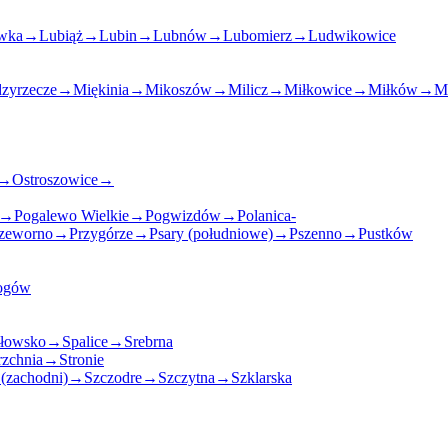
wka
→
Lubiąż
→
Lubin
→
Lubnów
→
Lubomierz
→
Ludwikowice
zyrzecze
→
Miękinia
→
Mikoszów
→
Milicz
→
Miłkowice
→
Miłków
→
Mi
→
Ostroszowice
→
→
Pogalewo Wielkie
→
Pogwizdów
→
Polanica-
zeworno
→
Przygórze
→
Psary (południowe)
→
Pszenno
→
Pustków
ogów
łowsko
→
Spalice
→
Srebrna
rzchnia
→
Stronie
(zachodni)
→
Szczodre
→
Szczytna
→
Szklarska