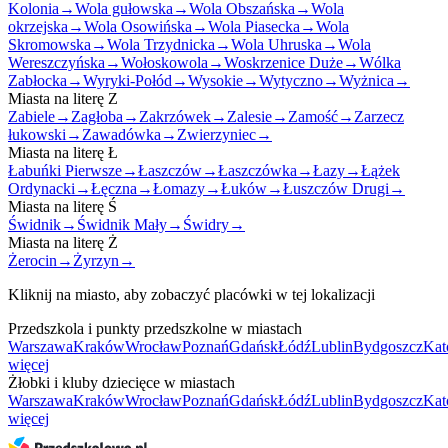
Kolonia
→
Wola gułowska
→
Wola Obszańska
→
Wola
okrzejska
→
Wola Osowińska
→
Wola Piasecka
→
Wola
Skromowska
→
Wola Trzydnicka
→
Wola Uhruska
→
Wola
Wereszczyńska
→
Wołoskowola
→
Woskrzenice Duże
→
Wólka
Zabłocka
→
Wyryki-Połód
→
Wysokie
→
Wytyczno
→
Wyżnica
→
Miasta na literę
Z
Zabiele
→
Zagłoba
→
Zakrzówek
→
Zalesie
→
Zamość
→
Zarzecz
łukowski
→
Zawadówka
→
Zwierzyniec
→
Miasta na literę
Ł
Łabuńki Pierwsze
→
Łaszczów
→
Łaszczówka
→
Łazy
→
Łążek
Ordynacki
→
Łęczna
→
Łomazy
→
Łuków
→
Łuszczów Drugi
→
Miasta na literę
Ś
Świdnik
→
Świdnik Mały
→
Świdry
→
Miasta na literę
Ż
Żerocin
→
Żyrzyn
→
Kliknij na miasto, aby zobaczyć placówki w tej lokalizacji
Przedszkola i punkty przedszkolne w miastach
Warszawa
Kraków
Wrocław
Poznań
Gdańsk
Łódź
Lublin
Bydgoszcz
Kat
więcej
Żłobki i kluby dziecięce w miastach
Warszawa
Kraków
Wrocław
Poznań
Gdańsk
Łódź
Lublin
Bydgoszcz
Kat
więcej