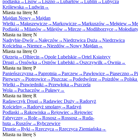
podlaska
→
Lisów
→
Liszno
→
Lubartów
→
Lublin
→
Lubycza
Królewska
→
Ludwin
→
Miasta na literę
M
Majdan Nowy
→
Majdan
Wielki
→
Małaszewicze
→
Markowicze
→
Markuszów
→
Mełgiew
→
Mę
Podlaski
→
Milanów
→
Milejów
→
Mircze
→
Modliborzyce
→
Mołodiat
Miasta na literę
N
Nadrybie-Dwór
→
Nałęczów
→
Niedrzwica Duża
→
Niedrzwica
Kościelna
→
Niemce
→
Niezdów
→
Nowy Majdan
→
Miasta na literę
O
Okrzeja
→
Olbięcin
→
Opole Lubelskie
→
Ortel Książęcy
Drugi
→
Ossówka
→
Ostrów Lubelski
→
Oszczywilk
→
Ownia
→
Miasta na literę
P
Panieńszczyzna
→
Paprotnia
→
Parczew
→
Pawłowice
→
Piaseczno
→
Pi
Pierwszy
→
Piotrowice
→
Piszczac
→
Podedwórze
→
Poizdów
→
Polska
Wielki
→
Prawiedniki
→
Przewłoka
→
Pszczela
Wola
→
Puchaczów
→
Puławy
→
Miasta na literę
R
Radawczyk Drugi
→
Radawiec Duży
→
Radoryż
Kościelny
→
Radoryż smolany
→
Radzyń
Podlaski
→
Rakowiska
→
Rejowiec
→
Rejowiec
Fabryczny
→
Role
→
Rososz
→
Rossosz
→
Ruda-
huta
→
Ruszów
→
Rybczewice
Drugie
→
Ryki
→
Rzeczyca
→
Rzeczyca Ziemiańska
→
Miasta na literę
S