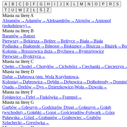
A
B
C
D
F
G
H
I
J
K
L
M
N
O
P
R
S
T
U
W
Z
Ł
Ś
Ż
Miasta na literę
A
Abramów
→
Adamów
→
Aleksandrów
→
Alojzów
→
Annopol
(południowy)
→
Miasta na literę
B
Baranów
→
Batorz
Pierwszy
→
Bekiesza
→
Bełżec
→
Bełżyce
→
Biała
→
Biała
Podlaska
→
Białopole
→
Biłgoraj
→
Biskupice
→
Biszcza
→
Błażek
→
Bo
Kolonia
→
Brzozowica duża
→
Bychawa
→
Bystrzejowice
Pierwsze
→
Bystrzyca
→
Miasta na literę
C
Chełm
→
Chodel
→
Chotyłów
→
Cichobórz
→
Ciechanki
→
Ciecierzyn
Miasta na literę
D
Dąbie
→
Dąbrowa (gm. Wola Korybutowa-
Kolonia)
→
Dąbrowica
→
Dęblin
→
Dębowica
→
Dołhobrody
→
Domin
Osada
→
Drelów
→
Dys
→
Dzierzkowice-Wola
→
Dzwola
→
Miasta na literę
F
Fajsławice
→
Firlej
→
Fiukówka
→
Frampol
→
Miasta na literę
G
Garbów
→
Gdeszyn
→
Godziszów Drugi
→
Gołaszyn
→
Gołąb
(wschodni)
→
Gołąbki
→
Goraj
→
Gościeradów-Folwark
→
Góra
Puławska
→
Gózd
→
Grabanów
→
Grabowiec
→
Grabów
Szlachecki
→
Gręzówka
→