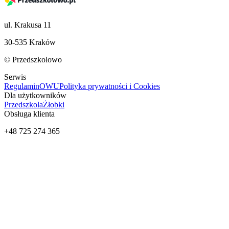
ul. Krakusa 11
30-535 Kraków
© Przedszkolowo
Serwis
Regulamin
OWU
Polityka prywatności i Cookies
Dla użytkowników
Przedszkola
Żłobki
Obsługa klienta
+48 725 274 365