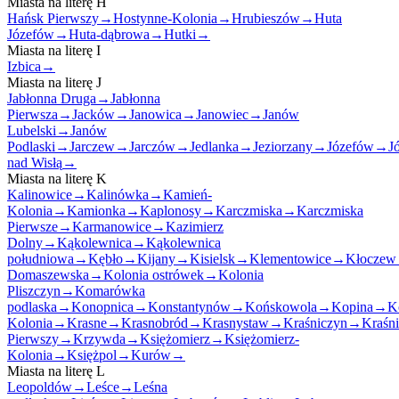
Miasta na literę
H
Hańsk Pierwszy
→
Hostynne-Kolonia
→
Hrubieszów
→
Huta
Józefów
→
Huta-dąbrowa
→
Hutki
→
Miasta na literę
I
Izbica
→
Miasta na literę
J
Jabłonna Druga
→
Jabłonna
Pierwsza
→
Jacków
→
Janowica
→
Janowiec
→
Janów
Lubelski
→
Janów
Podlaski
→
Jarczew
→
Jarczów
→
Jedlanka
→
Jeziorzany
→
Józefów
→
J
nad Wisłą
→
Miasta na literę
K
Kalinowice
→
Kalinówka
→
Kamień-
Kolonia
→
Kamionka
→
Kaplonosy
→
Karczmiska
→
Karczmiska
Pierwsze
→
Karmanowice
→
Kazimierz
Dolny
→
Kąkolewnica
→
Kąkolewnica
południowa
→
Kębło
→
Kijany
→
Kisielsk
→
Klementowice
→
Kłoczew
Domaszewska
→
Kolonia ostrówek
→
Kolonia
Pliszczyn
→
Komarówka
podlaska
→
Konopnica
→
Konstantynów
→
Końskowola
→
Kopina
→
K
Kolonia
→
Krasne
→
Krasnobród
→
Krasnystaw
→
Kraśniczyn
→
Kraśn
Pierwszy
→
Krzywda
→
Księżomierz
→
Księżomierz-
Kolonia
→
Księżpol
→
Kurów
→
Miasta na literę
L
Leopoldów
→
Leśce
→
Leśna