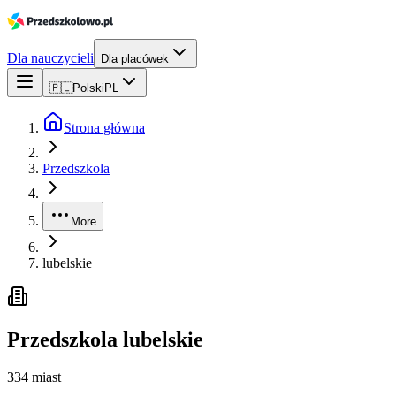
Dla nauczycieli
Dla placówek
🇵🇱
Polski
PL
Strona główna
Przedszkola
More
lubelskie
Przedszkola
lubelskie
334
miast