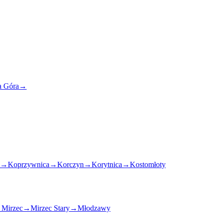
 Góra
→
→
Koprzywnica
→
Korczyn
→
Korytnica
→
Kostomłoty
→
Mirzec
→
Mirzec Stary
→
Młodzawy