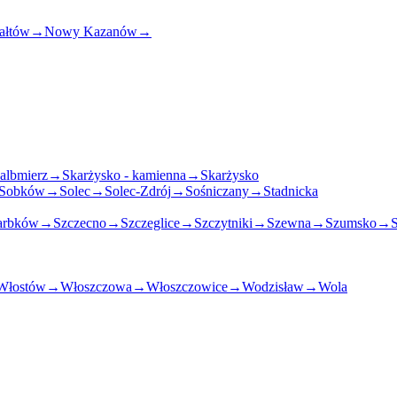
ałtów
→
Nowy Kazanów
→
albmierz
→
Skarżysko - kamienna
→
Skarżysko
Sobków
→
Solec
→
Solec-Zdrój
→
Sośniczany
→
Stadnicka
arbków
→
Szczecno
→
Szczeglice
→
Szczytniki
→
Szewna
→
Szumsko
→
Włostów
→
Włoszczowa
→
Włoszczowice
→
Wodzisław
→
Wola