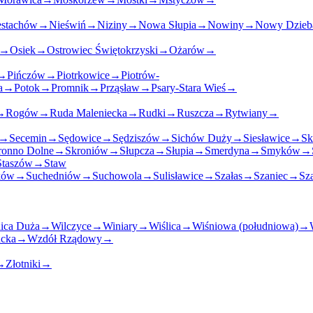
estachów
→
Nieświń
→
Niziny
→
Nowa Słupia
→
Nowiny
→
Nowy Dzieb
→
Osiek
→
Ostrowiec Świętokrzyski
→
Ożarów
→
→
Pińczów
→
Piotrkowice
→
Piotrów-
a
→
Potok
→
Promnik
→
Prząsław
→
Psary-Stara Wieś
→
→
Rogów
→
Ruda Maleniecka
→
Rudki
→
Ruszcza
→
Rytwiany
→
→
Secemin
→
Sędowice
→
Sędziszów
→
Sichów Duży
→
Siesławice
→
Sk
onno Dolne
→
Skroniów
→
Słupcza
→
Słupia
→
Smerdyna
→
Smyków
→
Staszów
→
Staw
ków
→
Suchedniów
→
Suchowola
→
Sulisławice
→
Szałas
→
Szaniec
→
Sz
ica Duża
→
Wilczyce
→
Winiary
→
Wiślica
→
Wiśniowa (południowa)
→
cka
→
Wzdół Rządowy
→
→
Złotniki
→