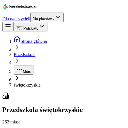
Dla nauczycieli
Dla placówek
🇵🇱
Polski
PL
Strona główna
Przedszkola
More
świętokrzyskie
Przedszkola
świętokrzyskie
262
miast