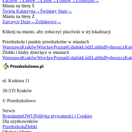
Łachów
→
Łagów
→
Łążek
→
Łoniów
→
Łopuszno
→
Miasta na literę
Ś
Święta Katarzyna
→
Świniary Stare
→
Miasta na literę
Ż
Żarczyce Duże
→
Żelisławice
→
Kliknij na miasto, aby zobaczyć placówki w tej lokalizacji
Przedszkola i punkty przedszkolne w miastach
Warszawa
Kraków
Wrocław
Poznań
Gdańsk
Łódź
Lublin
Bydgoszcz
Kat
Żłobki i kluby dziecięce w miastach
Warszawa
Kraków
Wrocław
Poznań
Gdańsk
Łódź
Lublin
Bydgoszcz
Kat
ul. Krakusa 11
30-535 Kraków
© Przedszkolowo
Serwis
Regulamin
OWU
Polityka prywatności i Cookies
Dla użytkowników
Przedszkola
Żłobki
Obsługa klienta