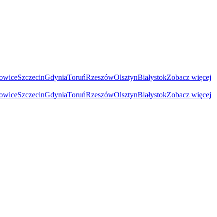
owice
Szczecin
Gdynia
Toruń
Rzeszów
Olsztyn
Białystok
Zobacz więcej
owice
Szczecin
Gdynia
Toruń
Rzeszów
Olsztyn
Białystok
Zobacz więcej