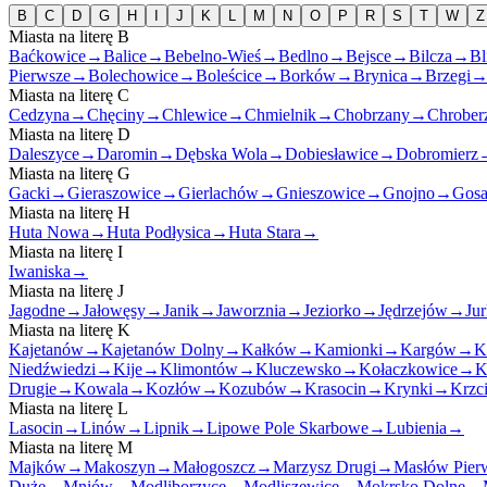
B
C
D
G
H
I
J
K
L
M
N
O
P
R
S
T
W
Z
Miasta na literę
B
Baćkowice
→
Balice
→
Bebelno-Wieś
→
Bedlno
→
Bejsce
→
Bilcza
→
Bl
Pierwsze
→
Bolechowice
→
Boleścice
→
Borków
→
Brynica
→
Brzegi
Miasta na literę
C
Cedzyna
→
Chęciny
→
Chlewice
→
Chmielnik
→
Chobrzany
→
Chrober
Miasta na literę
D
Daleszyce
→
Daromin
→
Dębska Wola
→
Dobiesławice
→
Dobromierz
Miasta na literę
G
Gacki
→
Gieraszowice
→
Gierlachów
→
Gnieszowice
→
Gnojno
→
Gos
Miasta na literę
H
Huta Nowa
→
Huta Podłysica
→
Huta Stara
→
Miasta na literę
I
Iwaniska
→
Miasta na literę
J
Jagodne
→
Jałowęsy
→
Janik
→
Jaworznia
→
Jeziorko
→
Jędrzejów
→
Ju
Miasta na literę
K
Kajetanów
→
Kajetanów Dolny
→
Kałków
→
Kamionki
→
Kargów
→
K
Niedźwiedzi
→
Kije
→
Klimontów
→
Kluczewsko
→
Kołaczkowice
→
K
Drugie
→
Kowala
→
Kozłów
→
Kozubów
→
Krasocin
→
Krynki
→
Krzci
Miasta na literę
L
Lasocin
→
Linów
→
Lipnik
→
Lipowe Pole Skarbowe
→
Lubienia
→
Miasta na literę
M
Majków
→
Makoszyn
→
Małogoszcz
→
Marzysz Drugi
→
Masłów Pier
Duże
→
Mniów
→
Modliborzyce
→
Modliszewice
→
Mokrsko Dolne
→