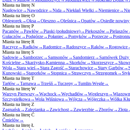
Miasta na literę
N
Nagłowice
→
Nawodzice
→
Nida
→
Niekłań Wielki
→
Niemienice
→
Ni
Miasta na literę
O
Oblęgorek
→
Oksa
→
Oleszno
→
Oleśnica
→
Opatów
→
Osiedle nowiny
Miasta na literę
P
Pacanów
→
Pawłów
→
Piaski (południowe)
→
Piekoszów
→
Pielaszów
Gułaczów
→
Podgórze
→
Połaniec
→
Pomyków
→
Porzecze
→
Postronn
Miasta na literę
R
Raczyce
→
Radków
→
Radomice
→
Radoszyce
→
Raków
→
Rogowice
Miasta na literę
S
Sadowie
→
Samborzec
→
Samsonów
→
Sandomierz
→
Sarnówek Duży
Kościelne
→
Skarżysko-Kamienna
→
Skorków
→
Skorzeszyce
→
Skowr
Wola
→
Stara wieś
→
Stara Zagość
→
Starachowice
→
Stary Garbów
→
Kunowski
→
Stąporków
→
Stopnica
→
Strawczyn
→
Strzegomek
→
Sty
Miasta na literę
T
Tarłów
→
Tarnawa
→
Trześń
→
Tuczępy
→
Tumlin-Węgle
→
Miasta na literę
W
Warzyn Pierwszy
→
Wąchock
→
Węchadłów
→
Węgleszyn
→
Wiązown
Szczygiełkowa
→
Wola Wiśniowa
→
Wójcza
→
Wójeczka
→
Wólka Kłu
Miasta na literę
Z
Zagnańsk
→
Zalezianka
→
Zawichost
→
Zawierzbie
→
Zborów
→
Złota
Miasta na literę
Ć
Ćmielów
→
Miasta na literę
Ł