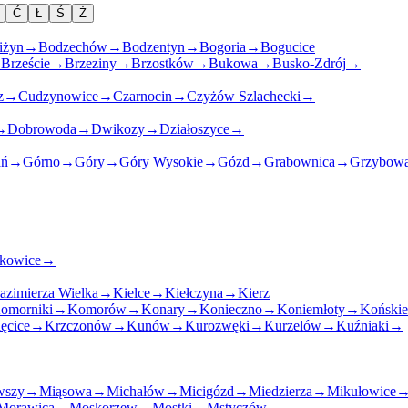
Ć
Ł
Ś
Ż
iżyn
→
Bodzechów
→
Bodzentyn
→
Bogoria
→
Bogucice
→
Brzeście
→
Brzeziny
→
Brzostków
→
Bukowa
→
Busko-Zdrój
→
z
→
Cudzynowice
→
Czarnocin
→
Czyżów Szlachecki
→
→
Dobrowoda
→
Dwikozy
→
Działoszyce
→
ań
→
Górno
→
Góry
→
Góry Wysokie
→
Gózd
→
Grabownica
→
Grzybowa
rkowice
→
azimierza Wielka
→
Kielce
→
Kiełczyna
→
Kierz
omorniki
→
Komorów
→
Konary
→
Konieczno
→
Koniemłoty
→
Końskie
ęcice
→
Krzczonów
→
Kunów
→
Kurozwęki
→
Kurzelów
→
Kuźniaki
→
wszy
→
Miąsowa
→
Michałów
→
Micigózd
→
Miedzierza
→
Mikułowice
Morawica
→
Moskorzew
→
Mostki
→
Mstyczów
→