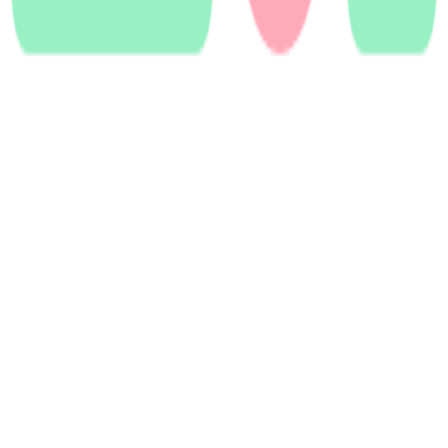
Dla użytkowników
Przedszkola
Żłobki
Obsługa klienta
+48 725 274 365