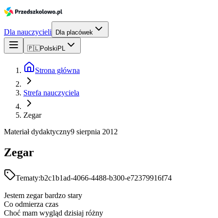
Dla nauczycieli
Dla placówek
🇵🇱
Polski
PL
Strona główna
Strefa nauczyciela
Zegar
Materiał dydaktyczny
9 sierpnia 2012
Zegar
Tematy:
b2c1b1ad-4066-4488-b300-e72379916f74
Jestem zegar bardzo stary
Co odmierza czas
Choć mam wygląd dzisiaj różny