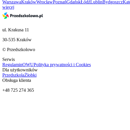
Warszawa
Kraków
Wrocław
Poznań
Gdańsk
Łódź
Lublin
Bydgoszcz
Kat
więcej
ul. Krakusa 11
30-535 Kraków
© Przedszkolowo
Serwis
Regulamin
OWU
Polityka prywatności i Cookies
Dla użytkowników
Przedszkola
Żłobki
Obsługa klienta
+48 725 274 365