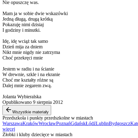
Nie opuszczę was.
Mam ja w sobie dwie wskazówki
Jedną długą, drugą krótką
Pokazuję nimi dzisiaj
I godziny i minutki.
Idę, idę wciąż tak samo
Dzień mija za dniem
Nikt mnie nigdy nie zatrzyma
Choć przekręci mnie
Jestem w radiu i na ścianie
W drewnie, szkle i na ekranie
Choć me kształty różne są
Dalej mnie zegarem zwą.
Jolanta Wybieralska
Opublikowano 9 sierpnia 2012
Wszystkie materiały
Przedszkola i punkty przedszkolne w miastach
Warszawa
Kraków
Wrocław
Poznań
Gdańsk
Łódź
Lublin
Bydgoszcz
Kat
więcej
Żłobki i kluby dziecięce w miastach