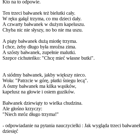
Kto na to odpowie.
Ten trzeci bałwanek też bielutki cały.
W ręku gałąź trzyma, co mu dzieci dały.
A czwarty bałwanek w dużym kapeluszu.
Chyba nic nie słyszy, no bo nie ma uszu.
A piąty bałwanek dużą miotłę trzyma.
I chce, żeby długo była mroźna zima.
A szósty bałwanek, zupełnie malutki.
Szepce cichuteńko: "Chcę mieć własne butki".
A siódmy bałwanek, jakby większy nieco.
Woła: "Patrzcie w górę, płatki śniegu lecą".
A ósmy bałwanek ma kilka wąsików,
kapelusz na głowie i osiem guzików.
Bałwanek dziewiąty to wielka chudzina.
Ale głośno krzyczy:
"Niech mróz długo trzyma!"
- odpowiadanie na pytania nauczycielki : Jak wygląda trzeci bałwanek?
dziesięć