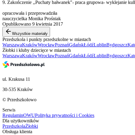
9. Zakończenie ,,Puchaty bałwanek"- praca grupowa- wyklejanie kul
opracowała i przeprowadziła
nauczycielka Monika Prośniak
Opublikowano 9 kwietnia 2017
Wszystkie materiały
Przedszkola i punkty przedszkolne w miastach
Warszawa
Kraków
Wrocław
Poznań
Gdańsk
Łódź
Lublin
Bydgoszcz
Kat
Żłobki i kluby dziecięce w miastach
Warszawa
Kraków
Wrocław
Poznań
Gdańsk
Łódź
Lublin
Bydgoszcz
Kat
ul. Krakusa 11
30-535 Kraków
© Przedszkolowo
Serwis
Regulamin
OWU
Polityka prywatności i Cookies
Dla użytkowników
Przedszkola
Żłobki
Obsługa klienta