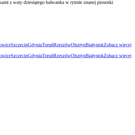
kami z waty dziesiątego bałwanka w rytmie znanej piosenki
owice
Szczecin
Gdynia
Toruń
Rzeszów
Olsztyn
Białystok
Zobacz więcej
owice
Szczecin
Gdynia
Toruń
Rzeszów
Olsztyn
Białystok
Zobacz więcej