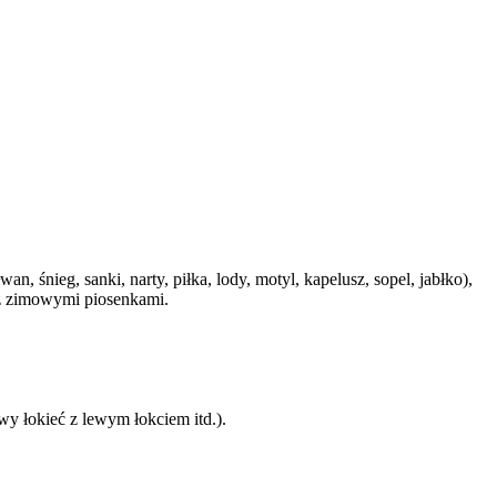
n, śnieg, sanki, narty, piłka, lody, motyl, kapelusz, sopel, jabłko),
 z zimowymi piosenkami.
wy łokieć z lewym łokciem itd.).