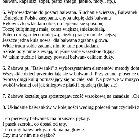
bałwan, kapelusz, sopel, płatki śniegu, jabłko, motyl, itp.),
6. Wprowadzenie do postaci bałwana. Słuchanie wiersza ,,Bałwanek
,,Śniegiem Polska zasypana, chyba ulepię dziś bałwana
Rękawiczki wkładam obie, do lepienia się sposobię.
Toczę kulę śniegu małą, coraz większą śnieżnobiałą.
Potem drugą- nieco mniejszą, ciężką pracę mam dzisiejszą.
Jeszcze jedna kula nowa- dla bałwana zgrabna głowa.
Wiele trudu sobie zadam, nim te kule poukładam.
Szóste poty mnie zlewają, mięśnie same wszystkie drgają.
W takim trudzie i katuszy powstał bałwan- całkiem duży.
6. Zabawa pt. "Bałwanki" z wykorzystaniem elementów metody dobre
Wszystkie dzieci przemieniają się w bałwanki. Przy znanej piosence 
tworzą długi kulig poruszający się po całej sali. Na przerwę w muzyce
wokół własnej osi jak śniegowe płatki i opadają (kuląc się)
7. Zabawa kształtująca spostrzegawczość wzrokową na zasadzie ,,Ci
8. Układanie bałwanków w kolejności według poleceń nauczycielki
Ten pierwszy bałwanek ma brzuszek pękaty.
I pasek szeroki, co dostał od taty.
Ten drugi bałwanek garnek ma na głowie.
Czy mu w nim nie ciężko?