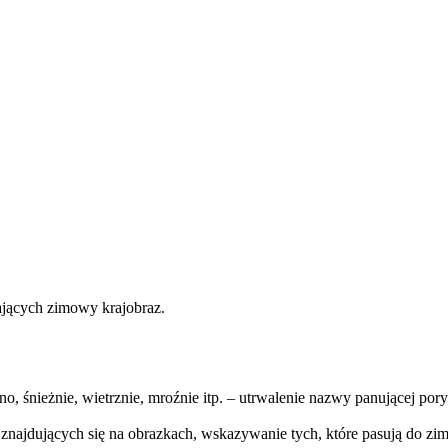
iających zimowy krajobraz.
o, śnieżnie, wietrznie, mroźnie itp. – utrwalenie nazwy panującej pory 
dujących się na obrazkach, wskazywanie tych, które pasują do zimy( np.