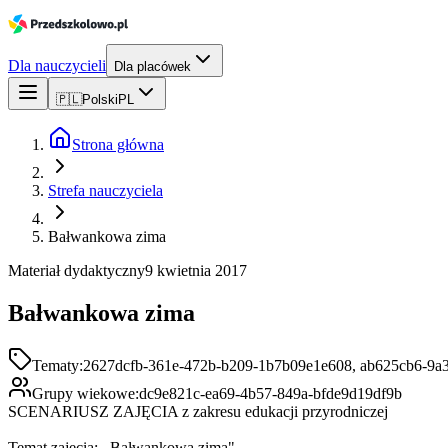
Dla nauczycieli
Dla placówek
🇵🇱
Polski
PL
Strona główna
Strefa nauczyciela
Bałwankowa zima
Materiał dydaktyczny
9 kwietnia 2017
Bałwankowa zima
Tematy:
2627dcfb-361e-472b-b209-1b7b09e1e608, ab625cb6-9a3
Grupy wiekowe:
dc9e821c-ea69-4b57-849a-bfde9d19df9b
SCENARIUSZ ZAJĘCIA z zakresu edukacji przyrodniczej
Temat zajęcia: ,,Bałwankowa zima"