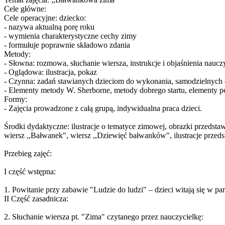
Cele główne:
Cele operacyjne: dziecko:
- nazywa aktualną porę roku
- wymienia charakterystyczne cechy zimy
- formułuje poprawnie składowo zdania
Metody:
- Słowna: rozmowa, słuchanie wiersza, instrukcje i objaśnienia nauczy
- Oglądowa: ilustracja, pokaz
- Czynna: zadań stawianych dzieciom do wykonania, samodzielnych
- Elementy metody W. Sherborne, metody dobrego startu, elementy 
Formy:
- Zajęcia prowadzone z całą grupą, indywidualna praca dzieci.
Środki dydaktyczne: ilustracje o tematyce zimowej, obrazki przedstawia
wiersz ,,Bałwanek", wiersz ,,Dziewięć bałwanków", ilustracje przed
Przebieg zajęć:
I część wstępna:
1. Powitanie przy zabawie "Ludzie do ludzi" – dzieci witają się w pa
II Część zasadnicza:
2. Słuchanie wiersza pt. "Zima" czytanego przez nauczycielkę: