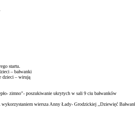
"
go startu.
dzieci – bałwanki
 dzieci – wirują
epło- zimno"- poszukiwanie ukrytych w sali 9 ciu bałwanków
 z wykorzystaniem wiersza Anny Łady- Grodzickiej ,,Dziewięć Bałwa