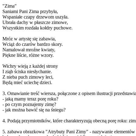
"Zima"
Saniami Pani Zima przybyła,
Wspaniałe czapy drzewom uszyła.
Ubrała dachy w płaszcze zimowe,
Wszystkim rozdała kołdry puchowe.
Mróz w artystę się zabawia,
Wciąż do czarów bardzo skory.
Namalował mroźne kwiaty,
Piękne liście, różne wzory.
Wichry wieją z każdej strony
I ziąb ściska niesłychanie.
Z nieba puch zimowy leci,
Będą mieć uciechę dzieci.
3. Omawianie treść wiersza, połączone z opisem ilustracji przedstaw
- jaką mamy teraz porę roku?
- po czym poznajemy zimę?
- jak można bawić się na śniegu?
4. Podają przymiotników, które charakteryzują obecną porę roku: zimn
5. zabawa obrazkowa "Atrybuty Pani Zimy" - nazywanie elementów znaj