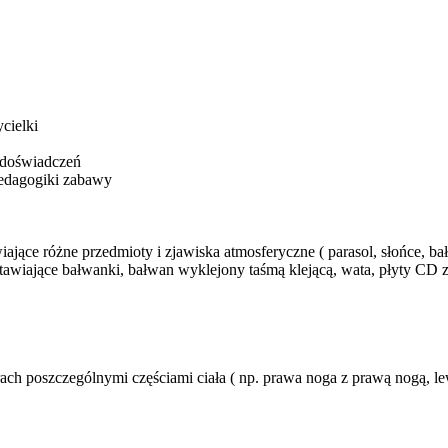
cielki
 doświadczeń
pedagogiki zabawy
jące różne przedmioty i zjawiska atmosferyczne ( parasol, słońce, bałwa
stawiające bałwanki, bałwan wyklejony taśmą klejącą, wata, płyty CD
rach poszczególnymi częściami ciała ( np. prawa noga z prawą nogą, le