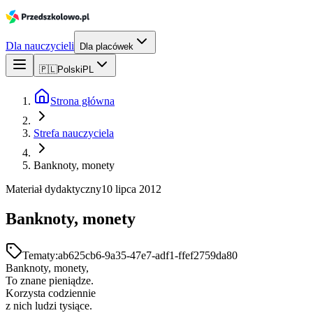
Dla nauczycieli
Dla placówek
🇵🇱
Polski
PL
Strona główna
Strefa nauczyciela
Banknoty, monety
Materiał dydaktyczny
10 lipca 2012
Banknoty, monety
Tematy:
ab625cb6-9a35-47e7-adf1-ffef2759da80
Banknoty, monety,
To znane pieniądze.
Korzysta codziennie
z nich ludzi tysiące.