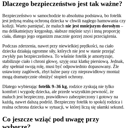
Dlaczego bezpieczeństwo jest tak ważne?
Bezpieczeństwo w samochodzie to absolutna podstawa, bo fotelik
jest jedyną realną ochroną dziecka w chwili nagłego hamowania czy
kolizji. Warto pamiętać, że maluch
nie jest mniejszym dorosłym
–
ma delikatniejszy kręgosłup, słabsze mięśnie szyi i inną proporcję
ciała, dlatego jego organizm znacznie gorzej znosi przeciążenia.
Podczas zderzenia, nawet przy niewielkiej prędkości, na ciało
dziecka działają ogromne siły, których nie jest w stanie przejąć
zwykły pas bezpieczeństwa. To właśnie fotelik je amortyzuje,
stabilizuje ciało i chroni głowę, szyję oraz klatkę piersiową. Jednak,
aby spełniał swoją rolę, musi być odpowiednio dopasowany. Źle
ustawiony zagłówek, zbyt luźne pasy czy nieprawidłowy montaż
mogą dramatycznie obniżyć stopień ochrony.
Dlatego wybierając
fotelik 9–36 kg
, rodzice zyskują nie tylko
komfort i wygodę dziecka, ale przede wszystkim pewność, że
maluch jest bezpieczny, prawidłowo zabezpieczony i gotowy na
każdą, nawet dalszą podróż. Bezpieczny fotelik to spokój rodzica i
realna ochrona dziecka w sytuacji, w której liczą się ułamki sekund.
Co jeszcze wziąć pod uwagę przy
wyborze?