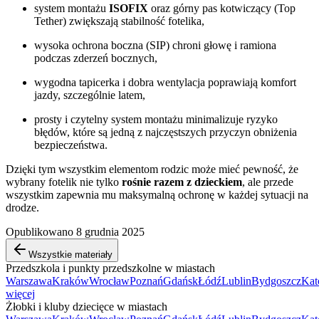
system montażu
ISOFIX
oraz górny pas kotwiczący (Top
Tether) zwiększają stabilność fotelika,
wysoka ochrona boczna (SIP) chroni głowę i ramiona
podczas zderzeń bocznych,
wygodna tapicerka i dobra wentylacja poprawiają komfort
jazdy, szczególnie latem,
prosty i czytelny system montażu minimalizuje ryzyko
błędów, które są jedną z najczęstszych przyczyn obniżenia
bezpieczeństwa.
Dzięki tym wszystkim elementom rodzic może mieć pewność, że
wybrany fotelik nie tylko
rośnie razem z dzieckiem
, ale przede
wszystkim zapewnia mu maksymalną ochronę w każdej sytuacji na
drodze.
Opublikowano 8 grudnia 2025
Wszystkie materiały
Przedszkola i punkty przedszkolne w miastach
Warszawa
Kraków
Wrocław
Poznań
Gdańsk
Łódź
Lublin
Bydgoszcz
Kat
więcej
Żłobki i kluby dziecięce w miastach