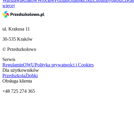
Warszawa
Kraków
Wrocław
Poznań
Gdańsk
Łódź
Lublin
Bydgoszcz
Kat
więcej
ul. Krakusa 11
30-535 Kraków
© Przedszkolowo
Serwis
Regulamin
OWU
Polityka prywatności i Cookies
Dla użytkowników
Przedszkola
Żłobki
Obsługa klienta
+48 725 274 365