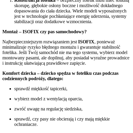
Konstrukcja fotelika
– bezpieczny fotelik musi mieć solidną
skorupę, głębokie osłony boczne i możliwość dokładnego
dopasowania do ciała dziecka. Wiele modeli wyposażonych
jest w technologie pochłaniające energię uderzenia, systemy
stabilizacji oraz dodatkowe wzmocnienia.
Montaż – ISOFIX czy pas samochodowy?
Najbezpieczniejszym rozwiązaniem jest
ISOFIX
, ponieważ
minimalizuje ryzyko błędnego montażu i gwarantuje stabilność
fotelika. Jeśli Twój samochód nie ma tego systemu, wybierz model
montowany pasami, ale dopilnuj, aby posiadał wyraźne prowadnice
i instrukcję ułatwiającą prawidłowe zapięcie.
Komfort dziecka – dziecko spędza w foteliku czas podczas
codziennych podróży, dlatego:
sprawdź miękkość tapicerki,
wybierz model z wentylacją oparcia,
zwróć uwagę na regulację siedziska,
sprawdź, czy pasy nie obcierają i czy mają miękkie
ochraniacze.