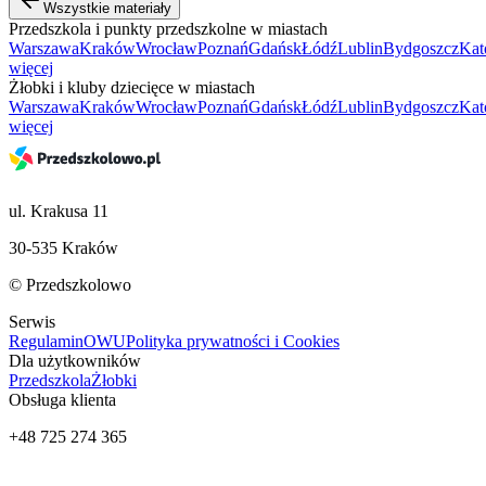
Wszystkie materiały
Przedszkola i punkty przedszkolne w miastach
Warszawa
Kraków
Wrocław
Poznań
Gdańsk
Łódź
Lublin
Bydgoszcz
Kat
więcej
Żłobki i kluby dziecięce w miastach
Warszawa
Kraków
Wrocław
Poznań
Gdańsk
Łódź
Lublin
Bydgoszcz
Kat
więcej
ul. Krakusa 11
30-535 Kraków
© Przedszkolowo
Serwis
Regulamin
OWU
Polityka prywatności i Cookies
Dla użytkowników
Przedszkola
Żłobki
Obsługa klienta
+48 725 274 365