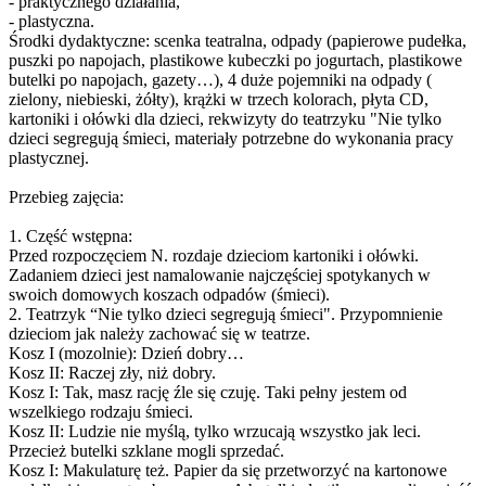
- praktycznego działania,
- plastyczna.
Środki dydaktyczne: scenka teatralna, odpady (papierowe pudełka,
puszki po napojach, plastikowe kubeczki po jogurtach, plastikowe
butelki po napojach, gazety…), 4 duże pojemniki na odpady (
zielony, niebieski, żółty), krążki w trzech kolorach, płyta CD,
kartoniki i ołówki dla dzieci, rekwizyty do teatrzyku "Nie tylko
dzieci segregują śmieci, materiały potrzebne do wykonania pracy
plastycznej.
Przebieg zajęcia:
1. Część wstępna:
Przed rozpoczęciem N. rozdaje dzieciom kartoniki i ołówki.
Zadaniem dzieci jest namalowanie najczęściej spotykanych w
swoich domowych koszach odpadów (śmieci).
2. Teatrzyk “Nie tylko dzieci segregują śmieci". Przypomnienie
dzieciom jak należy zachować się w teatrze.
Kosz I (mozolnie): Dzień dobry…
Kosz II: Raczej zły, niż dobry.
Kosz I: Tak, masz rację źle się czuję. Taki pełny jestem od
wszelkiego rodzaju śmieci.
Kosz II: Ludzie nie myślą, tylko wrzucają wszystko jak leci.
Przecież butelki szklane mogli sprzedać.
Kosz I: Makulaturę też. Papier da się przetworzyć na kartonowe