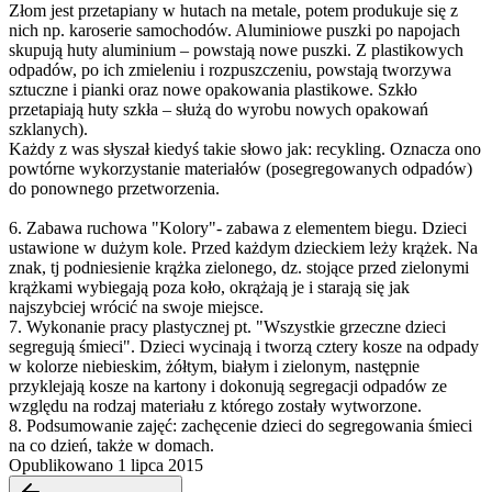
Złom jest przetapiany w hutach na metale, potem produkuje się z
nich np. karoserie samochodów. Aluminiowe puszki po napojach
skupują huty aluminium – powstają nowe puszki. Z plastikowych
odpadów, po ich zmieleniu i rozpuszczeniu, powstają tworzywa
sztuczne i pianki oraz nowe opakowania plastikowe. Szkło
przetapiają huty szkła – służą do wyrobu nowych opakowań
szklanych).
Każdy z was słyszał kiedyś takie słowo jak: recykling. Oznacza ono
powtórne wykorzystanie materiałów (posegregowanych odpadów)
do ponownego przetworzenia.
6. Zabawa ruchowa "Kolory"- zabawa z elementem biegu. Dzieci
ustawione w dużym kole. Przed każdym dzieckiem leży krążek. Na
znak, tj podniesienie krążka zielonego, dz. stojące przed zielonymi
krążkami wybiegają poza koło, okrążają je i starają się jak
najszybciej wrócić na swoje miejsce.
7. Wykonanie pracy plastycznej pt. "Wszystkie grzeczne dzieci
segregują śmieci". Dzieci wycinają i tworzą cztery kosze na odpady
w kolorze niebieskim, żółtym, białym i zielonym, następnie
przyklejają kosze na kartony i dokonują segregacji odpadów ze
względu na rodzaj materiału z którego zostały wytworzone.
8. Podsumowanie zajęć: zachęcenie dzieci do segregowania śmieci
na co dzień, także w domach.
Opublikowano 1 lipca 2015