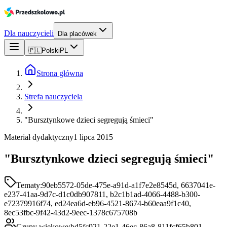
Dla nauczycieli
Dla placówek
🇵🇱
Polski
PL
Strona główna
Strefa nauczyciela
"Bursztynkowe dzieci segregują śmieci"
Materiał dydaktyczny
1 lipca 2015
"Bursztynkowe dzieci segregują śmieci"
Tematy:
90eb5572-05de-475e-a91d-a1f7e2e8545d, 6637041e-
e237-41aa-9d7c-d1c0db907811, b2c1b1ad-4066-4488-b300-
e72379916f74, ed24ea6d-eb96-4521-8674-b60eaa9f1c40,
8ec53fbc-9f42-43d2-9eec-1378c675708b
Grupy wiekowe:
bd5fc921-22e1-46ec-86a8-811fcf65b801,