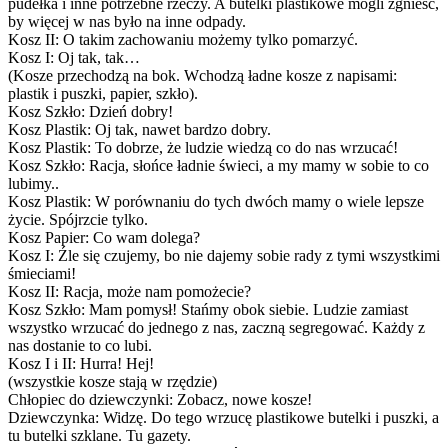
pudełka i inne potrzebne rzeczy. A butelki plastikowe mogli zgnieść,
by więcej w nas było na inne odpady.
Kosz II: O takim zachowaniu możemy tylko pomarzyć.
Kosz I: Oj tak, tak…
(Kosze przechodzą na bok. Wchodzą ładne kosze z napisami:
plastik i puszki, papier, szkło).
Kosz Szkło: Dzień dobry!
Kosz Plastik: Oj tak, nawet bardzo dobry.
Kosz Plastik: To dobrze, że ludzie wiedzą co do nas wrzucać!
Kosz Szkło: Racja, słońce ładnie świeci, a my mamy w sobie to co
lubimy..
Kosz Plastik: W porównaniu do tych dwóch mamy o wiele lepsze
życie. Spójrzcie tylko.
Kosz Papier: Co wam dolega?
Kosz I: Źle się czujemy, bo nie dajemy sobie rady z tymi wszystkimi
śmieciami!
Kosz II: Racja, może nam pomożecie?
Kosz Szkło: Mam pomysł! Stańmy obok siebie. Ludzie zamiast
wszystko wrzucać do jednego z nas, zaczną segregować. Każdy z
nas dostanie to co lubi.
Kosz I i II: Hurra! Hej!
(wszystkie kosze stają w rzędzie)
Chłopiec do dziewczynki: Zobacz, nowe kosze!
Dziewczynka: Widzę. Do tego wrzucę plastikowe butelki i puszki, a
tu butelki szklane. Tu gazety.