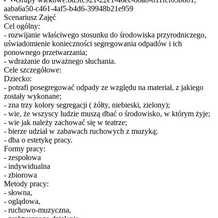
aaba6a50-c461-4af5-b4d6-39948b21e959
Scenariusz Zajęć
Cel ogólny:
- rozwijanie właściwego stosunku do środowiska przyrodniczego,
uświadomienie konieczności segregowania odpadów i ich
ponownego przetwarzania;
- wdrażanie do uważnego słuchania.
Cele szczegółowe:
Dziecko:
- potrafi posegregować odpady ze względu na materiał, z jakiego
zostały wykonane;
- zna trzy kolory segregacji ( żółty, niebieski, zielony);
- wie, że wszyscy ludzie muszą dbać o środowisko, w którym żyje;
- wie jak należy zachować się w teatrze;
- bierze udział w zabawach ruchowych z muzyką;
- dba o estetykę pracy.
Formy pracy:
- zespołowa
- indywidualna
- zbiorowa
Metody pracy:
- słowna,
- oglądowa,
- ruchowo-muzyczna,