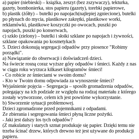
a) papier (niebieski) – książka, zeszyt (bez zszywaczy), tekturka,
gazety, bombonierka, stos papieru (gazety), torebki papierowe,
b) plastik (żółty) – butelki po napojach(najlepiej zgniecione), butelki
po płynach do mycia, plastikowe zakrętki, plastikowe worki,
reklamówki, plastikowe koszyczki po owocach, puszki po
napojach, puszki po konserwach,
c) szkło (zielony) – butelki i słoiki szklane po napojach i żywności,
szklane opakowania po kosmetykach
5. Dzieci dokonują segregacji odpadów przy piosence "Robimy
porządki".
a) Nawiązanie do obserwacji i doświadczeń dzieci.
Na świecie rosną coraz wyższe góry odpadów i śmieci. Każdy z nas
w ciągu roku wyrzuca kilkaset kilogramów śmieci!
- Co robicie ze śmieciami w swoim domu?
- Kto w Twoim domu odpowiada za wynoszenie śmieci?
Wyjaśnienie pojęcia – Segregacja – sposób gromadzenia odpadów,
polegający na ich podziale ze względu na rodzaj materiału z którego
zostały wytworzone, celem ich jest powtórne wykorzystanie.
b) Stworzenie sytuacji problemowej.
Dzieci zgromadzone przed pojemnikami z odpadami.
Ze zbierania i segregowania śmieci płyną liczne pożytki.
- Jaki jest dalszy los tych odpadów?
(Z makulatury i starych szmat produkuje się papier. Dzięki temu nie
trzeba ścinać drzew, których drewno też jest używane do produkcji
papieru.