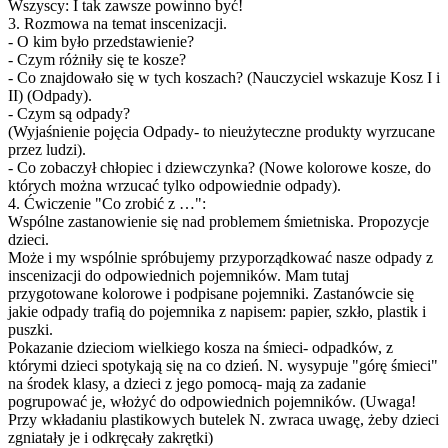
Wszyscy: I tak zawsze powinno być!
3. Rozmowa na temat inscenizacji.
- O kim było przedstawienie?
- Czym różniły się te kosze?
- Co znajdowało się w tych koszach? (Nauczyciel wskazuje Kosz I i
II) (Odpady).
- Czym są odpady?
(Wyjaśnienie pojęcia Odpady- to nieużyteczne produkty wyrzucane
przez ludzi).
- Co zobaczył chłopiec i dziewczynka? (Nowe kolorowe kosze, do
których można wrzucać tylko odpowiednie odpady).
4. Ćwiczenie "Co zrobić z …":
Wspólne zastanowienie się nad problemem śmietniska. Propozycje
dzieci.
Może i my wspólnie spróbujemy przyporządkować nasze odpady z
inscenizacji do odpowiednich pojemników. Mam tutaj
przygotowane kolorowe i podpisane pojemniki. Zastanówcie się
jakie odpady trafią do pojemnika z napisem: papier, szkło, plastik i
puszki.
Pokazanie dzieciom wielkiego kosza na śmieci- odpadków, z
którymi dzieci spotykają się na co dzień. N. wysypuje "górę śmieci"
na środek klasy, a dzieci z jego pomocą- mają za zadanie
pogrupować je, włożyć do odpowiednich pojemników. (Uwaga!
Przy wkładaniu plastikowych butelek N. zwraca uwagę, żeby dzieci
zgniatały je i odkręcały zakrętki)