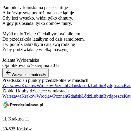
Pan pilot z lotniska na pasie startuje
A kończąc swą podróż, na pasie ląduje.
Gdy leci wysoko, widzi tylko chmury.
A gdy już osiada, tylko domów mury.
Myśli mały Tolek: Chciałbym być pilotem.
Do przedszkola latałbym od dziś samolotem.
I w podróż zabrałbym całą swą rodzinę
Żeby podziwiała tę wielką maszynę.
Jolanta Wybieralska
Opublikowano 9 sierpnia 2012
Wszystkie materiały
Przedszkola i punkty przedszkolne w miastach
Warszawa
Kraków
Wrocław
Poznań
Gdańsk
Łódź
Lublin
Bydgoszcz
Kat
Żłobki i kluby dziecięce w miastach
Warszawa
Kraków
Wrocław
Poznań
Gdańsk
Łódź
Lublin
Bydgoszcz
Kat
ul. Krakusa 11
30-535 Kraków