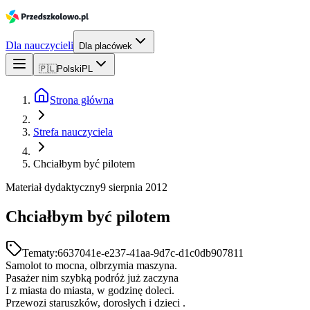
Dla nauczycieli
Dla placówek
🇵🇱
Polski
PL
Strona główna
Strefa nauczyciela
Chciałbym być pilotem
Materiał dydaktyczny
9 sierpnia 2012
Chciałbym być pilotem
Tematy:
6637041e-e237-41aa-9d7c-d1c0db907811
Samolot to mocna, olbrzymia maszyna.
Pasażer nim szybką podróż już zaczyna
I z miasta do miasta, w godzinę doleci.
Przewozi staruszków, dorosłych i dzieci .