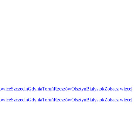
owice
Szczecin
Gdynia
Toruń
Rzeszów
Olsztyn
Białystok
Zobacz więcej
owice
Szczecin
Gdynia
Toruń
Rzeszów
Olsztyn
Białystok
Zobacz więcej