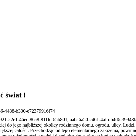
 świat !
66-4488-b300-e72379916f74
c921-22e1-46ec-86a8-811fcf65b801, aaba6a50-c461-4af5-b4d6-39948
iej do jego najbliższej okolicy rodzinnego domu, ogrodu, ulicy. Ludzi
ększej całości. Przechodząc od tego elementarnego założenia, powinn
, przez wiadomości o małej i dużej ojczyźnie, aby na końcu wzbudzić