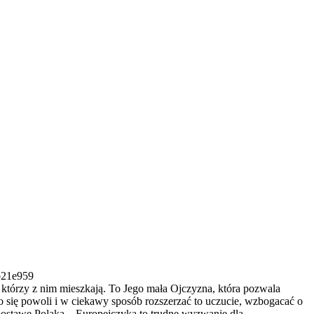
b21e959
, którzy z nim mieszkają. To Jego mała Ojczyzna, która pozwala
o się powoli i w ciekawy sposób rozszerzać to uczucie, wzbogacać o
 postawę Polaka – Europejczyka to trudne wyzwanie dla