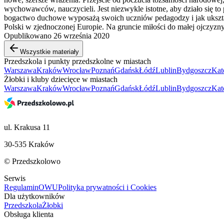
wychowawców, nauczycieli. Jest niezwykle istotne, aby działo się t
bogactwo duchowe wyposażą swoich uczniów pedagodzy i jak ukształtu
Polski w zjednoczonej Europie. Na gruncie miłości do małej ojczyz
Opublikowano 26 września 2020
Wszystkie materiały
Przedszkola i punkty przedszkolne w miastach
Warszawa
Kraków
Wrocław
Poznań
Gdańsk
Łódź
Lublin
Bydgoszcz
Kat
Żłobki i kluby dziecięce w miastach
Warszawa
Kraków
Wrocław
Poznań
Gdańsk
Łódź
Lublin
Bydgoszcz
Kat
ul. Krakusa 11
30-535 Kraków
© Przedszkolowo
Serwis
Regulamin
OWU
Polityka prywatności i Cookies
Dla użytkowników
Przedszkola
Żłobki
Obsługa klienta