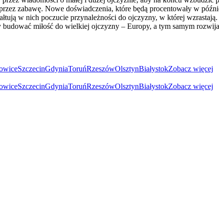
o przez zabawę. Nowe doświadczenia, które będą procentowały w późnie
ją w nich poczucie przynależności do ojczyzny, w której wzrastają. 
ny budować miłość do wielkiej ojczyzny – Europy, a tym samym rozwija
owice
Szczecin
Gdynia
Toruń
Rzeszów
Olsztyn
Białystok
Zobacz więcej
owice
Szczecin
Gdynia
Toruń
Rzeszów
Olsztyn
Białystok
Zobacz więcej