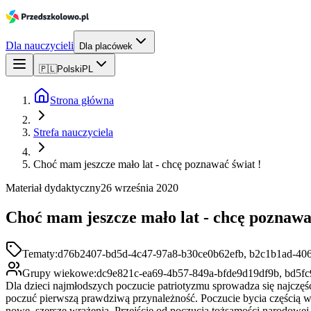
Dla nauczycieli
Dla placówek
🇵🇱
Polski
PL
Strona główna
Strefa nauczyciela
Choć mam jeszcze mało lat - chcę poznawać świat !
Materiał dydaktyczny
26 września 2020
Choć mam jeszcze mało lat - chcę poznawać
Tematy:
d76b2407-bd5d-4c47-97a8-b30ce0b62efb, b2c1b1ad-40
Grupy wiekowe:
dc9e821c-ea69-4b57-849a-bfde9d19df9b, bd5f
Dla dzieci najmłodszych poczucie patriotyzmu sprowadza się najczęśc
poczuć pierwszą prawdziwą przynależność. Poczucie bycia częścią wi
nowe, szersze wrażenia. Przejście od poczucia tożsamości narodowej