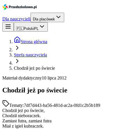
Dla nauczycieli
Dla placówek
🇵🇱
Polski
PL
Strona główna
Strefa nauczyciela
Chodził jeż po świecie
Materiał dydaktyczny
10 lipca 2012
Chodził jeż po świecie
Tematy:
7df7d443-ba56-481d-ac2a-0fd1c2b5b189
Chodził jeż po świecie,
Chodził nieboraczek.
Zamiast futra, zamiast futra
Miał z igieł kubraczek.