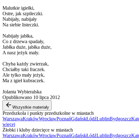
Malutkie igiełki,
Ostre, jak szpileczki.
Nabijały, nabijały
Na siebie listeczki.
Nabijały jabłka,
Co z drzewa spadały,
Jabłka duże, jabłka duże,
A nasz jeżyk mały.
Chyba każdy zwierzak,
Chciałby taki fraczek.
Ale tylko mały jeżyk,
Ma z igieł kubraczek.
Jolanta Wybieralska
Opublikowano 10 lipca 2012
Wszystkie materiały
Przedszkola i punkty przedszkolne w miastach
Warszawa
Kraków
Wrocław
Poznań
Gdańsk
Łódź
Lublin
Bydgoszcz
Kat
więcej
Żłobki i kluby dziecięce w miastach
Warszawa
Kraków
Wrocław
Poznań
Gdańsk
Łódź
Lublin
Bydgoszcz
Kat