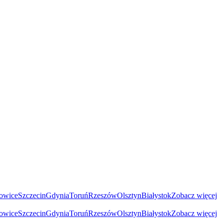
owice
Szczecin
Gdynia
Toruń
Rzeszów
Olsztyn
Białystok
Zobacz więcej
owice
Szczecin
Gdynia
Toruń
Rzeszów
Olsztyn
Białystok
Zobacz więcej