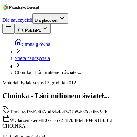
Dla nauczycieli
Dla placówek
🇵🇱
Polski
PL
Strona główna
Strefa nauczyciela
Choinka - Lśni milionem świateł...
Materiał dydaktyczny
17 grudnia 2012
Choinka - Lśni milionem świateł...
Tematy:
d76b2407-bd5d-4c47-97a8-b30ce0b62efb
Wydarzenia:
ede8f07a-5572-4f7b-8def-104d91143ffd
CHOINKA
Lśni milionem świateł,