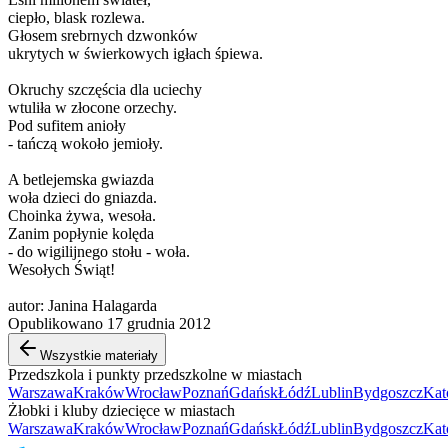
ciepło, blask rozlewa.
Głosem srebrnych dzwonków
ukrytych w świerkowych igłach śpiewa.
Okruchy szczęścia dla uciechy
wtuliła w złocone orzechy.
Pod sufitem anioły
- tańczą wokoło jemioły.
A betlejemska gwiazda
woła dzieci do gniazda.
Choinka żywa, wesoła.
Zanim popłynie kolęda
- do wigilijnego stołu - woła.
Wesołych Świąt!
autor: Janina Halagarda
Opublikowano 17 grudnia 2012
Wszystkie materiały
Przedszkola i punkty przedszkolne w miastach
Warszawa
Kraków
Wrocław
Poznań
Gdańsk
Łódź
Lublin
Bydgoszcz
Kat
Żłobki i kluby dziecięce w miastach
Warszawa
Kraków
Wrocław
Poznań
Gdańsk
Łódź
Lublin
Bydgoszcz
Kat