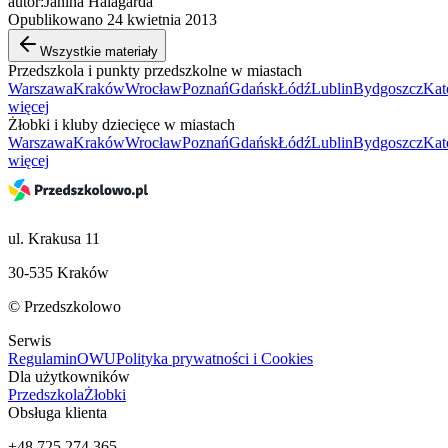
autor:Janina Halagarda
Opublikowano 24 kwietnia 2013
Wszystkie materiały
Przedszkola i punkty przedszkolne w miastach
Warszawa
Kraków
Wrocław
Poznań
Gdańsk
Łódź
Lublin
Bydgoszcz
Kat
więcej
Żłobki i kluby dziecięce w miastach
Warszawa
Kraków
Wrocław
Poznań
Gdańsk
Łódź
Lublin
Bydgoszcz
Kat
więcej
ul. Krakusa 11
30-535 Kraków
© Przedszkolowo
Serwis
Regulamin
OWU
Polityka prywatności i Cookies
Dla użytkowników
Przedszkola
Żłobki
Obsługa klienta
+48 725 274 365