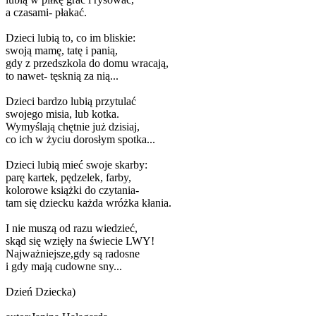
a czasami- płakać.
Dzieci lubią to, co im bliskie:
swoją mamę, tatę i panią,
gdy z przedszkola do domu wracają,
to nawet- tęsknią za nią...
Dzieci bardzo lubią przytulać
swojego misia, lub kotka.
Wymyślają chętnie już dzisiaj,
co ich w życiu dorosłym spotka...
Dzieci lubią mieć swoje skarby:
parę kartek, pędzelek, farby,
kolorowe książki do czytania-
tam się dziecku każda wróżka kłania.
I nie muszą od razu wiedzieć,
skąd się wzięły na świecie LWY!
Najważniejsze,gdy są radosne
i gdy mają cudowne sny...
Dzień Dziecka)