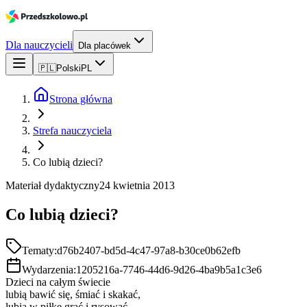
Dla nauczycieli
Dla placówek
🇵🇱
Polski
PL
Strona główna
Strefa nauczyciela
Co lubią dzieci?
Materiał dydaktyczny
24 kwietnia 2013
Co lubią dzieci?
Tematy:
d76b2407-bd5d-4c47-97a8-b30ce0b62efb
Wydarzenia:
1205216a-7746-44d6-9d26-4ba9b5a1c3e6
Dzieci na całym świecie
lubią bawić się, śmiać i skakać,
lubią w piłkę grać i rysować,