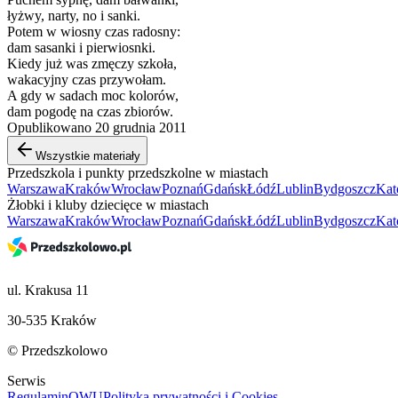
łyżwy, narty, no i sanki.
Potem w wiosny czas radosny:
dam sasanki i pierwiosnki.
Kiedy już was zmęczy szkoła,
wakacyjny czas przywołam.
A gdy w sadach moc kolorów,
dam pogodę na czas zbiorów.
Opublikowano 20 grudnia 2011
Wszystkie materiały
Przedszkola i punkty przedszkolne w miastach
Warszawa
Kraków
Wrocław
Poznań
Gdańsk
Łódź
Lublin
Bydgoszcz
Kat
Żłobki i kluby dziecięce w miastach
Warszawa
Kraków
Wrocław
Poznań
Gdańsk
Łódź
Lublin
Bydgoszcz
Kat
ul. Krakusa 11
30-535 Kraków
© Przedszkolowo
Serwis
Regulamin
OWU
Polityka prywatności i Cookies