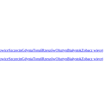
owice
Szczecin
Gdynia
Toruń
Rzeszów
Olsztyn
Białystok
Zobacz więcej
owice
Szczecin
Gdynia
Toruń
Rzeszów
Olsztyn
Białystok
Zobacz więcej