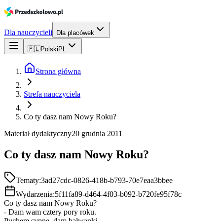
Dla nauczycieli
Dla placówek
🇵🇱
Polski
PL
Strona główna
Strefa nauczyciela
Co ty dasz nam Nowy Roku?
Materiał dydaktyczny
20 grudnia 2011
Co ty dasz nam Nowy Roku?
Tematy:
3ad27cdc-0826-418b-b793-70e7eaa3bbee
Wydarzenia:
5f11fa89-d464-4f03-b092-b720fe95f78c
Co ty dasz nam Nowy Roku?
- Dam wam cztery pory roku.
Puchem sypnę, dam bałwanki,