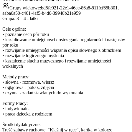
Grupy wiekowe:
bd5fc921-22e1-46ec-86a8-811fcf65b801,
aaba6a50-c461-4af5-b4d6-39948b21e959
Grupa: 3 – 4 - latki
Cele ogólne:
• poznanie cech pór roku
• kształtowanie umiejętności dostrzegania regularności i następstw
pór roku
• rozwijanie umiejętności wiązania opisu słownego z obrazkiem
• rozwijanie logicznego myślenia
• kształcenie słuchu muzycznego i rozwijanie umiejętności
wokalnych
Metody pracy:
• słowna - rozmowa, wiersz
• oglądowa - pokaz, zdjęcia
• czynna - zadań stawianych do wykonania
Formy Pracy:
• indywidualna
• praca dziecka z rodzicem
Środki dydaktyczne:
Treść zabawy ruchowej "Klaśnij w ręce", kartka w kolorze