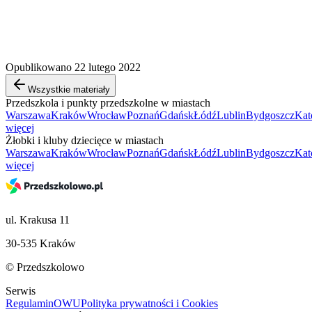
Opublikowano 22 lutego 2022
Wszystkie materiały
Przedszkola i punkty przedszkolne w miastach
Warszawa
Kraków
Wrocław
Poznań
Gdańsk
Łódź
Lublin
Bydgoszcz
Kat
więcej
Żłobki i kluby dziecięce w miastach
Warszawa
Kraków
Wrocław
Poznań
Gdańsk
Łódź
Lublin
Bydgoszcz
Kat
więcej
ul. Krakusa 11
30-535 Kraków
© Przedszkolowo
Serwis
Regulamin
OWU
Polityka prywatności i Cookies