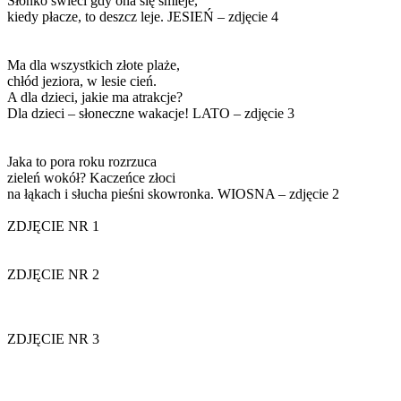
Słonko świeci gdy ona się śmieje,
kiedy płacze, to deszcz leje. JESIEŃ – zdjęcie 4
Ma dla wszystkich złote plaże,
chłód jeziora, w lesie cień.
A dla dzieci, jakie ma atrakcje?
Dla dzieci – słoneczne wakacje! LATO – zdjęcie 3
Jaka to pora roku rozrzuca
zieleń wokół? Kaczeńce złoci
na łąkach i słucha pieśni skowronka. WIOSNA – zdjęcie 2
ZDJĘCIE NR 1
ZDJĘCIE NR 2
ZDJĘCIE NR 3