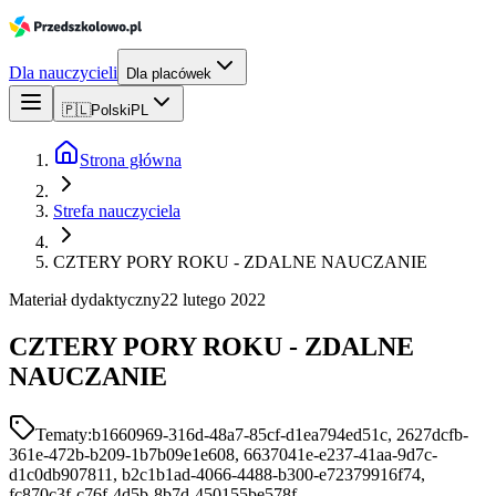
Dla nauczycieli
Dla placówek
🇵🇱
Polski
PL
Strona główna
Strefa nauczyciela
CZTERY PORY ROKU - ZDALNE NAUCZANIE
Materiał dydaktyczny
22 lutego 2022
CZTERY PORY ROKU - ZDALNE
NAUCZANIE
Tematy:
b1660969-316d-48a7-85cf-d1ea794ed51c, 2627dcfb-
361e-472b-b209-1b7b09e1e608, 6637041e-e237-41aa-9d7c-
d1c0db907811, b2c1b1ad-4066-4488-b300-e72379916f74,
fc870c3f-c76f-4d5b-8b7d-450155be578f