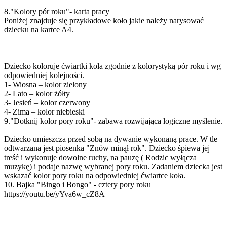
8."Kolory pór roku"- karta pracy
Poniżej znajduje się przykładowe koło jakie należy narysować
dziecku na kartce A4.
Dziecko koloruje ćwiartki koła zgodnie z kolorystyką pór roku i wg
odpowiedniej kolejności.
1- Wiosna – kolor zielony
2- Lato – kolor żółty
3- Jesień – kolor czerwony
4- Zima – kolor niebieski
9."Dotknij kolor pory roku"- zabawa rozwijająca logiczne myślenie.
Dziecko umieszcza przed sobą na dywanie wykonaną prace. W tle
odtwarzana jest piosenka "Znów minął rok". Dziecko śpiewa jej
treść i wykonuje dowolne ruchy, na pauzę ( Rodzic wyłącza
muzykę) i podaje nazwę wybranej pory roku. Zadaniem dziecka jest
wskazać kolor pory roku na odpowiedniej ćwiartce koła.
10. Bajka "Bingo i Bongo" - cztery pory roku
https://youtu.be/yYva6w_cZ8A