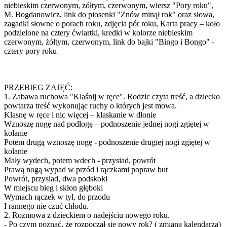
niebieskim czerwonym, żółtym, czerwonym, wiersz "Pory roku",
M. Bogdanowicz, link do piosenki "Znów minął rok" oraz słowa,
zagadki słowne o porach roku, zdjęcia pór roku, Karta pracy – koło
podzielone na cztery ćwiartki, kredki w kolorze niebieskim
czerwonym, żółtym, czerwonym, link do bajki "Bingo i Bongo" -
cztery pory roku
PRZEBIEG ZAJĘĆ:
1. Zabawa ruchowa "Klaśnij w ręce". Rodzic czyta treść, a dziecko
powtarza treść wykonując ruchy o których jest mowa.
Klasnę w ręce i nic więcej – klaskanie w dłonie
Wznoszę nogę nad podłogę – podnoszenie jednej nogi zgiętej w
kolanie
Potem drugą wznoszę nogę - podnoszenie drugiej nogi zgiętej w
kolanie
Mały wydech, potem wdech - przysiad, powrót
Prawą nogą wypad w przód i rączkami popraw but
Powrót, przysiad, dwa podskoki
W miejscu bieg i skłon głęboki
Wymach rączek w tył, do przodu
I rannego nie czuć chłodu.
2. Rozmowa z dzieckiem o nadejściu nowego roku.
- Po czym poznać, że rozpoczął się nowy rok? ( zmiana kalendarza)