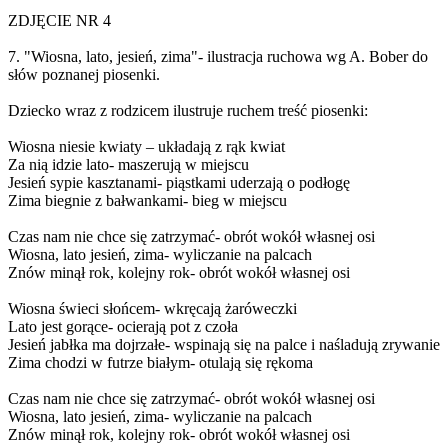
ZDJĘCIE NR 4
7. "Wiosna, lato, jesień, zima"- ilustracja ruchowa wg A. Bober do
słów poznanej piosenki.
Dziecko wraz z rodzicem ilustruje ruchem treść piosenki:
Wiosna niesie kwiaty – układają z rąk kwiat
Za nią idzie lato- maszerują w miejscu
Jesień sypie kasztanami- piąstkami uderzają o podłogę
Zima biegnie z bałwankami- bieg w miejscu
Czas nam nie chce się zatrzymać- obrót wokół własnej osi
Wiosna, lato jesień, zima- wyliczanie na palcach
Znów minął rok, kolejny rok- obrót wokół własnej osi
Wiosna świeci słońcem- wkręcają żaróweczki
Lato jest gorące- ocierają pot z czoła
Jesień jabłka ma dojrzałe- wspinają się na palce i naśladują zrywanie
Zima chodzi w futrze białym- otulają się rękoma
Czas nam nie chce się zatrzymać- obrót wokół własnej osi
Wiosna, lato jesień, zima- wyliczanie na palcach
Znów minął rok, kolejny rok- obrót wokół własnej osi