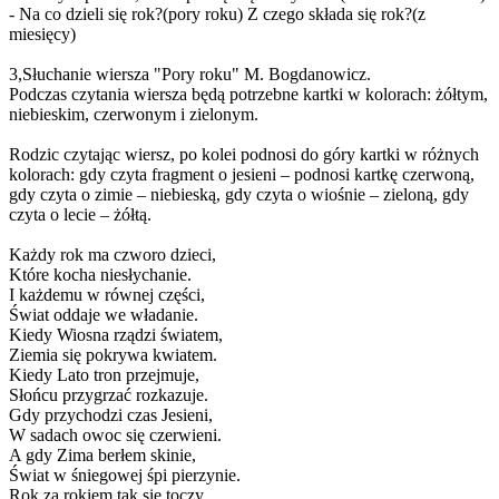
- Na co dzieli się rok?(pory roku) Z czego składa się rok?(z
miesięcy)
3,Słuchanie wiersza "Pory roku" M. Bogdanowicz.
Podczas czytania wiersza będą potrzebne kartki w kolorach: żółtym,
niebieskim, czerwonym i zielonym.
Rodzic czytając wiersz, po kolei podnosi do góry kartki w różnych
kolorach: gdy czyta fragment o jesieni – podnosi kartkę czerwoną,
gdy czyta o zimie – niebieską, gdy czyta o wiośnie – zieloną, gdy
czyta o lecie – żółtą.
Każdy rok ma czworo dzieci,
Które kocha niesłychanie.
I każdemu w równej części,
Świat oddaje we władanie.
Kiedy Wiosna rządzi światem,
Ziemia się pokrywa kwiatem.
Kiedy Lato tron przejmuje,
Słońcu przygrzać rozkazuje.
Gdy przychodzi czas Jesieni,
W sadach owoc się czerwieni.
A gdy Zima berłem skinie,
Świat w śniegowej śpi pierzynie.
Rok za rokiem tak się toczy,