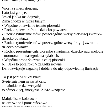
Wiosna świeci słońcem,
Lato jest gorące,
Jesień jabłka ma dojrzałe,
Zima chodzi w futrze białym.
• Wspólne omawianie tematu piosenki .
• Rodzic śpiewa refren – dziecko powtarza.
• Rodzic rytmicznie mówi poszczególne wersy pierwszej zwrotki-
dziecko powtarza .
• Rodzic rytmicznie mówi poszczególne wersy drugiej zwrotki-
dziecko powtarza
• Rodzic prezentuje całą piosenkę z nagrania, dziecko nuci melodię
- mormorando, następnie na sylabach.
• Wspólna próba śpiewania całej piosenki.
6. " Jaka to pora roku"- zagadki słowne
Dz. rozwiązuje zagadkę i dobiera do niej odpowiednią ilustracje.
To jest pani w sukni białej.
Sypie śniegiem na świat cały,
a malutkie te dziewczynki
to córeczki jej, śnieżynki. ZIMA – zdjęcie 1
Maluje liście kolorowo
na czerwono i pomarańczowo.