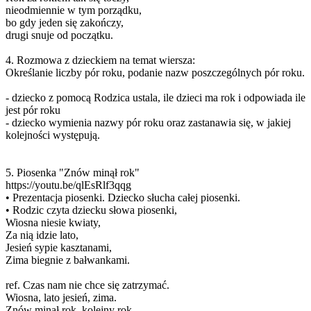
nieodmiennie w tym porządku,
bo gdy jeden się zakończy,
drugi snuje od początku.
4. Rozmowa z dzieckiem na temat wiersza:
Określanie liczby pór roku, podanie nazw poszczególnych pór roku.
- dziecko z pomocą Rodzica ustala, ile dzieci ma rok i odpowiada ile
jest pór roku
- dziecko wymienia nazwy pór roku oraz zastanawia się, w jakiej
kolejności występują.
5. Piosenka "Znów minął rok"
https://youtu.be/qlEsRlf3qqg
• Prezentacja piosenki. Dziecko słucha całej piosenki.
• Rodzic czyta dziecku słowa piosenki,
Wiosna niesie kwiaty,
Za nią idzie lato,
Jesień sypie kasztanami,
Zima biegnie z bałwankami.
ref. Czas nam nie chce się zatrzymać.
Wiosna, lato jesień, zima.
Znów minął rok, kolejny rok.