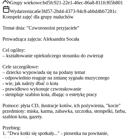
Grupy wiekowe:
bd5fc921-22e1-46ec-86a8-811fcf65b801
Wydarzenia:
a6e3fd57-2bd4-4373-94c8-abbd4bb7281c
Konspekt zajęć dla grupy maluchów
Temat dnia: "Czworonożni przyjaciele"
Prowadząca zajęcia: Aleksandra Socała
Cel ogólny:
– kształtowanie opiekuńczego stosunku do zwierząt
Cele szczegółowe:
– dziecko wypowiada się na podany temat
- odpowiednio reaguje na zmianę sygnału muzycznego
- wie, jak należy dbać o kota
- prawidłowo wykonuje czworakowanie
- stempluje szablon kota, dbając o estetykę pracy
Pomoce: płyta CD, ilustracje kotów, ich pożywienia, "kocie"
przedmioty: miska, karma, zabawka, szczotka, stempelki, farba,
szablon kota, gazety.
Przebieg:
1. "Dwa kotki się spotkały..." - piosenka na powitanie,