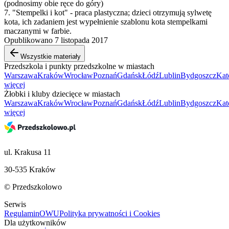
(podnosimy obie ręce do góry)
7. "Stempelki i kot" - praca plastyczna; dzieci otrzymują sylwetę
kota, ich zadaniem jest wypełnienie szablonu kota stempelkami
maczanymi w farbie.
Opublikowano 7 listopada 2017
Wszystkie materiały
Przedszkola i punkty przedszkolne w miastach
Warszawa
Kraków
Wrocław
Poznań
Gdańsk
Łódź
Lublin
Bydgoszcz
Kat
więcej
Żłobki i kluby dziecięce w miastach
Warszawa
Kraków
Wrocław
Poznań
Gdańsk
Łódź
Lublin
Bydgoszcz
Kat
więcej
ul. Krakusa 11
30-535 Kraków
© Przedszkolowo
Serwis
Regulamin
OWU
Polityka prywatności i Cookies
Dla użytkowników