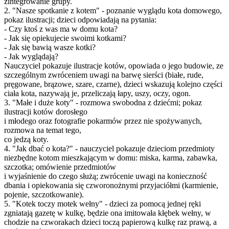
zintegrowanie grupy.
2. "Nasze spotkanie z kotem" - poznanie wyglądu kota domowego,
pokaz ilustracji; dzieci odpowiadają na pytania:
- Czy ktoś z was ma w domu kota?
- Jak się opiekujecie swoimi kotkami?
- Jak się bawią wasze kotki?
- Jak wyglądają?
Nauczyciel pokazuje ilustracje kotów, opowiada o jego budowie, ze
szczególnym zwróceniem uwagi na barwę sierści (białe, rude,
pręgowane, brązowe, szare, czarne), dzieci wskazują kolejno części
ciała kota, nazywają je, przeliczają łapy, uszy, oczy, ogon.
3. "Małe i duże koty" - rozmowa swobodna z dziećmi; pokaz
ilustracji kotów dorosłego
i młodego oraz fotografie pokarmów przez nie spożywanych,
rozmowa na temat tego,
co jedzą koty.
4. "Jak dbać o kota?" - nauczyciel pokazuje dzieciom przedmioty
niezbędne kotom mieszkającym w domu: miska, karma, zabawka,
szczotka; omówienie przedmiotów
i wyjaśnienie do czego służą; zwrócenie uwagi na konieczność
dbania i opiekowania się czworonożnymi przyjaciółmi (karmienie,
pojenie, szczotkowanie).
5. "Kotek toczy motek wełny" - dzieci za pomocą jednej ręki
zgniatają gazetę w kulkę, będzie ona imitowała kłębek wełny, w
chodzie na czworakach dzieci toczą papierową kulkę raz prawą, a