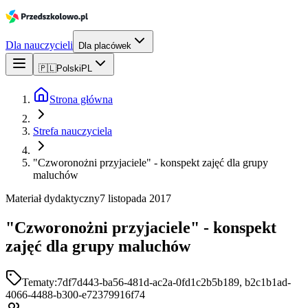
Dla nauczycieli
Dla placówek
🇵🇱
Polski
PL
Strona główna
Strefa nauczyciela
"Czworonożni przyjaciele" - konspekt zajęć dla grupy
maluchów
Materiał dydaktyczny
7 listopada 2017
"Czworonożni przyjaciele" - konspekt
zajęć dla grupy maluchów
Tematy:
7df7d443-ba56-481d-ac2a-0fd1c2b5b189, b2c1b1ad-
4066-4488-b300-e72379916f74