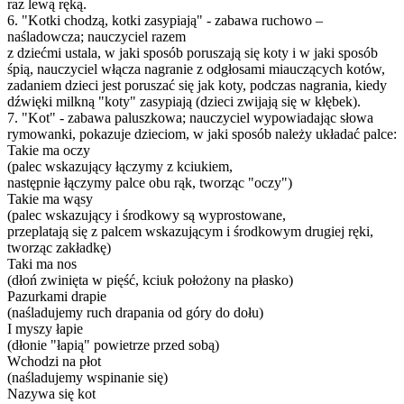
raz lewą ręką.
6. "Kotki chodzą, kotki zasypiają" - zabawa ruchowo –
naśladowcza; nauczyciel razem
z dziećmi ustala, w jaki sposób poruszają się koty i w jaki sposób
śpią, nauczyciel włącza nagranie z odgłosami miauczących kotów,
zadaniem dzieci jest poruszać się jak koty, podczas nagrania, kiedy
dźwięki milkną "koty" zasypiają (dzieci zwijają się w kłębek).
7. "Kot" - zabawa paluszkowa; nauczyciel wypowiadając słowa
rymowanki, pokazuje dzieciom, w jaki sposób należy układać palce:
Takie ma oczy
(palec wskazujący łączymy z kciukiem,
następnie łączymy palce obu rąk, tworząc "oczy")
Takie ma wąsy
(palec wskazujący i środkowy są wyprostowane,
przeplatają się z palcem wskazującym i środkowym drugiej ręki,
tworząc zakładkę)
Taki ma nos
(dłoń zwinięta w pięść, kciuk położony na płasko)
Pazurkami drapie
(naśladujemy ruch drapania od góry do dołu)
I myszy łapie
(dłonie "łapią" powietrze przed sobą)
Wchodzi na płot
(naśladujemy wspinanie się)
Nazywa się kot