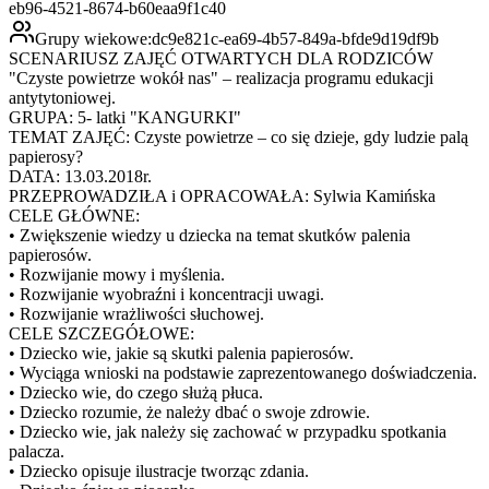
eb96-4521-8674-b60eaa9f1c40
Grupy wiekowe:
dc9e821c-ea69-4b57-849a-bfde9d19df9b
SCENARIUSZ ZAJĘĆ OTWARTYCH DLA RODZICÓW
"Czyste powietrze wokół nas" – realizacja programu edukacji
antytytoniowej.
GRUPA: 5- latki "KANGURKI"
TEMAT ZAJĘĆ: Czyste powietrze – co się dzieje, gdy ludzie palą
papierosy?
DATA: 13.03.2018r.
PRZEPROWADZIŁA i OPRACOWAŁA: Sylwia Kamińska
CELE GŁÓWNE:
• Zwiększenie wiedzy u dziecka na temat skutków palenia
papierosów.
• Rozwijanie mowy i myślenia.
• Rozwijanie wyobraźni i koncentracji uwagi.
• Rozwijanie wrażliwości słuchowej.
CELE SZCZEGÓŁOWE:
• Dziecko wie, jakie są skutki palenia papierosów.
• Wyciąga wnioski na podstawie zaprezentowanego doświadczenia.
• Dziecko wie, do czego służą płuca.
• Dziecko rozumie, że należy dbać o swoje zdrowie.
• Dziecko wie, jak należy się zachować w przypadku spotkania
palacza.
• Dziecko opisuje ilustracje tworząc zdania.