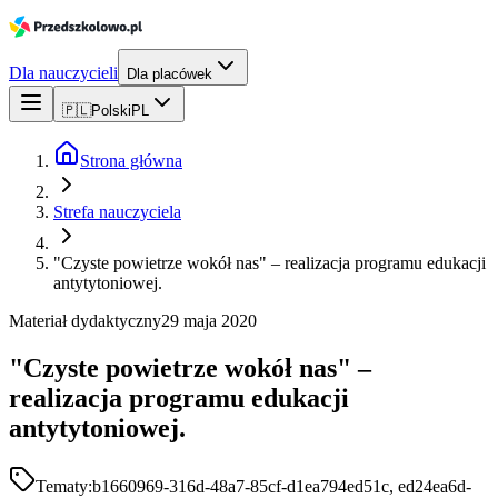
Dla nauczycieli
Dla placówek
🇵🇱
Polski
PL
Strona główna
Strefa nauczyciela
"Czyste powietrze wokół nas" – realizacja programu edukacji
antytytoniowej.
Materiał dydaktyczny
29 maja 2020
"Czyste powietrze wokół nas" –
realizacja programu edukacji
antytytoniowej.
Tematy:
b1660969-316d-48a7-85cf-d1ea794ed51c, ed24ea6d-