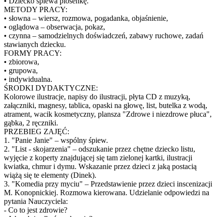
• Dziecko śpiewa piosenkę.
METODY PRACY:
• słowna – wiersz, rozmowa, pogadanka, objaśnienie,
• oglądowa – obserwacja, pokaz,
• czynna – samodzielnych doświadczeń, zabawy ruchowe, zadań
stawianych dziecku.
FORMY PRACY:
• zbiorowa,
• grupowa,
• indywidualna.
ŚRODKI DYDAKTYCZNE:
Kolorowe ilustracje, napisy do ilustracji, płyta CD z muzyką,
załączniki, magnesy, tablica, opaski na głowę, list, butelka z wodą,
atrament, wacik kosmetyczny, plansza "Zdrowe i niezdrowe płuca",
gąbka, 2 ręczniki.
PRZEBIEG ZAJĘĆ:
1. "Panie Janie" – wspólny śpiew.
2. "List - skojarzenia" – odszukanie przez chętne dziecko listu,
wyjęcie z koperty znajdującej się tam zielonej kartki, ilustracji
kwiatka, chmur i dymu. Wskazanie przez dzieci z jaką postacią
wiążą się te elementy (Dinek).
3. "Komedia przy myciu" – Przedstawienie przez dzieci inscenizacji
M. Konopnickiej. Rozmowa kierowana. Udzielanie odpowiedzi na
pytania Nauczyciela:
- Co to jest zdrowie?