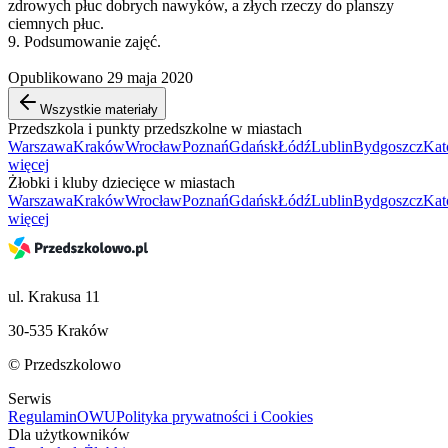
zdrowych płuc dobrych nawyków, a złych rzeczy do planszy
ciemnych płuc.
9. Podsumowanie zajęć.
Opublikowano 29 maja 2020
Wszystkie materiały
Przedszkola i punkty przedszkolne w miastach
Warszawa
Kraków
Wrocław
Poznań
Gdańsk
Łódź
Lublin
Bydgoszcz
Kat
więcej
Żłobki i kluby dziecięce w miastach
Warszawa
Kraków
Wrocław
Poznań
Gdańsk
Łódź
Lublin
Bydgoszcz
Kat
więcej
ul. Krakusa 11
30-535 Kraków
© Przedszkolowo
Serwis
Regulamin
OWU
Polityka prywatności i Cookies
Dla użytkowników