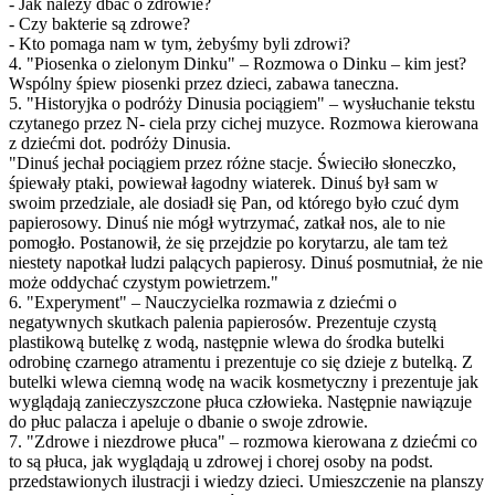
- Jak należy dbać o zdrowie?
- Czy bakterie są zdrowe?
- Kto pomaga nam w tym, żebyśmy byli zdrowi?
4. "Piosenka o zielonym Dinku" – Rozmowa o Dinku – kim jest?
Wspólny śpiew piosenki przez dzieci, zabawa taneczna.
5. "Historyjka o podróży Dinusia pociągiem" – wysłuchanie tekstu
czytanego przez N- ciela przy cichej muzyce. Rozmowa kierowana
z dziećmi dot. podróży Dinusia.
"Dinuś jechał pociągiem przez różne stacje. Świeciło słoneczko,
śpiewały ptaki, powiewał łagodny wiaterek. Dinuś był sam w
swoim przedziale, ale dosiadł się Pan, od którego było czuć dym
papierosowy. Dinuś nie mógł wytrzymać, zatkał nos, ale to nie
pomogło. Postanowił, że się przejdzie po korytarzu, ale tam też
niestety napotkał ludzi palących papierosy. Dinuś posmutniał, że nie
może oddychać czystym powietrzem."
6. "Experyment" – Nauczycielka rozmawia z dziećmi o
negatywnych skutkach palenia papierosów. Prezentuje czystą
plastikową butelkę z wodą, następnie wlewa do środka butelki
odrobinę czarnego atramentu i prezentuje co się dzieje z butelką. Z
butelki wlewa ciemną wodę na wacik kosmetyczny i prezentuje jak
wyglądają zanieczyszczone płuca człowieka. Następnie nawiązuje
do płuc palacza i apeluje o dbanie o swoje zdrowie.
7. "Zdrowe i niezdrowe płuca" – rozmowa kierowana z dziećmi co
to są płuca, jak wyglądają u zdrowej i chorej osoby na podst.
przedstawionych ilustracji i wiedzy dzieci. Umieszczenie na planszy