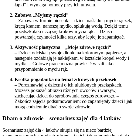
łapki” i wymaga pomocy przy ich umyciu.
Zabawa „Myjemy rączki”
– Zabawa w formie piosenki – dzieci naśladują mycie rączek,
kręcą kranem, nanoszą mydło, spłukują wodą. Dzięki temu
przedszkolaki uczą się kroków mycia rąk. – Dzieci
powtarzają czynności kilka razy, aby lepiej je zapamiętać.
Aktywność plastyczna – „Moje zdrowe rączki”
– Dzieci odciskają swoje dłonie na kolorowym papierze, a
następnie ozdabiają je naklejkami w kształcie kropel wody i
mydła. – Gotowe prace można powiesić w sali jako
przypomnienie o myciu rąk.
Krótka pogadanka na temat zdrowych przekąsek
– Porozmawiaj z dziećmi o ich ulubionych przekąskach.
Możesz pokazać obrazki różnych owoców i warzyw,
zachęcając dzieci do spróbowania czegoś zdrowego. –
Zakończ zajęcia podsumowaniem: co zapamiętały dzieci i jak
mogą codziennie dbać o swoje zdrowie.
Dbam o zdrowie – scenariusz zajęć dla 4 latków
Scenariusz zajęć dla 4 latków skupia się na nieco bardziej
zaawansowanych zasadach zdrowia, takich jak odpowiednia dieta,