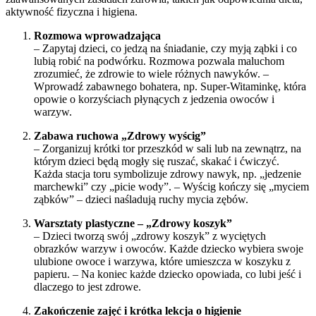
aktywność fizyczna i higiena.
Rozmowa wprowadzająca
– Zapytaj dzieci, co jedzą na śniadanie, czy myją ząbki i co
lubią robić na podwórku. Rozmowa pozwala maluchom
zrozumieć, że zdrowie to wiele różnych nawyków. –
Wprowadź zabawnego bohatera, np. Super-Witaminkę, która
opowie o korzyściach płynących z jedzenia owoców i
warzyw.
Zabawa ruchowa „Zdrowy wyścig”
– Zorganizuj krótki tor przeszkód w sali lub na zewnątrz, na
którym dzieci będą mogły się ruszać, skakać i ćwiczyć.
Każda stacja toru symbolizuje zdrowy nawyk, np. „jedzenie
marchewki” czy „picie wody”. – Wyścig kończy się „myciem
ząbków” – dzieci naśladują ruchy mycia zębów.
Warsztaty plastyczne – „Zdrowy koszyk”
– Dzieci tworzą swój „zdrowy koszyk” z wyciętych
obrazków warzyw i owoców. Każde dziecko wybiera swoje
ulubione owoce i warzywa, które umieszcza w koszyku z
papieru. – Na koniec każde dziecko opowiada, co lubi jeść i
dlaczego to jest zdrowe.
Zakończenie zajęć i krótka lekcja o higienie