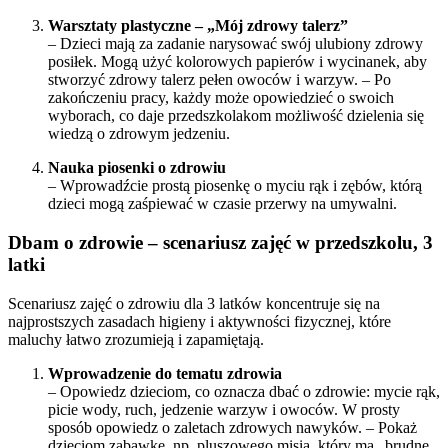
Warsztaty plastyczne – „Mój zdrowy talerz”
– Dzieci mają za zadanie narysować swój ulubiony zdrowy
posiłek. Mogą użyć kolorowych papierów i wycinanek, aby
stworzyć zdrowy talerz pełen owoców i warzyw. – Po
zakończeniu pracy, każdy może opowiedzieć o swoich
wyborach, co daje przedszkolakom możliwość dzielenia się
wiedzą o zdrowym jedzeniu.
Nauka piosenki o zdrowiu
– Wprowadźcie prostą piosenkę o myciu rąk i zębów, którą
dzieci mogą zaśpiewać w czasie przerwy na umywalni.
Dbam o zdrowie – scenariusz zajęć w przedszkolu, 3
latki
Scenariusz zajęć o zdrowiu dla 3 latków koncentruje się na
najprostszych zasadach higieny i aktywności fizycznej, które
maluchy łatwo zrozumieją i zapamiętają.
Wprowadzenie do tematu zdrowia
– Opowiedz dzieciom, co oznacza dbać o zdrowie: mycie rąk,
picie wody, ruch, jedzenie warzyw i owoców. W prosty
sposób opowiedz o zaletach zdrowych nawyków. – Pokaż
dzieciom zabawkę, np. pluszowego misia, który ma „brudne