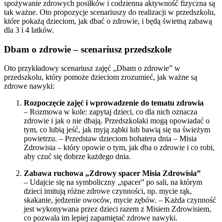
spożywanie zdrowych posiłków i codzienna aktywność fizyczna są
tak ważne. Oto propozycje scenariuszy do realizacji w przedszkolu,
które pokażą dzieciom, jak dbać o zdrowie, i będą świetną zabawą
dla 3 i 4 latków.
Dbam o zdrowie – scenariusz przedszkole
Oto przykładowy scenariusz zajęć „Dbam o zdrowie” w
przedszkolu, który pomoże dzieciom zrozumieć, jak ważne są
zdrowe nawyki:
Rozpoczęcie zajęć i wprowadzenie do tematu zdrowia
– Rozmowa w kole: zapytaj dzieci, co dla nich oznacza
zdrowie i jak o nie dbają. Przedszkolaki mogą opowiadać o
tym, co lubią jeść, jak myją ząbki lub bawią się na świeżym
powietrzu. – Przedstaw dzieciom bohatera dnia – Misia
Zdrowisia – który opowie o tym, jak dba o zdrowie i co robi,
aby czuć się dobrze każdego dnia.
Zabawa ruchowa „Zdrowy spacer Misia Zdrowisia”
– Udajcie się na symboliczny „spacer” po sali, na którym
dzieci imitują różne zdrowe czynności, np. mycie rąk,
skakanie, jedzenie owoców, mycie zębów. – Każda czynność
jest wykonywana przez dzieci razem z Misiem Zdrowisiem,
co pozwala im lepiej zapamiętać zdrowe nawyki.