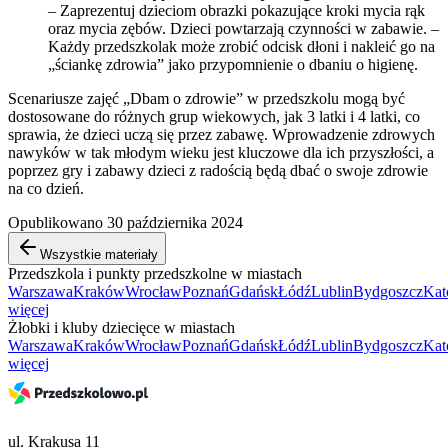
– Zaprezentuj dzieciom obrazki pokazujące kroki mycia rąk
oraz mycia zębów. Dzieci powtarzają czynności w zabawie. –
Każdy przedszkolak może zrobić odcisk dłoni i nakleić go na
„ściankę zdrowia” jako przypomnienie o dbaniu o higienę.
Scenariusze zajęć „Dbam o zdrowie” w przedszkolu mogą być
dostosowane do różnych grup wiekowych, jak 3 latki i 4 latki, co
sprawia, że dzieci uczą się przez zabawę. Wprowadzenie zdrowych
nawyków w tak młodym wieku jest kluczowe dla ich przyszłości, a
poprzez gry i zabawy dzieci z radością będą dbać o swoje zdrowie
na co dzień.
Opublikowano 30 października 2024
Wszystkie materiały
Przedszkola i punkty przedszkolne w miastach
Warszawa
Kraków
Wrocław
Poznań
Gdańsk
Łódź
Lublin
Bydgoszcz
Kat
więcej
Żłobki i kluby dziecięce w miastach
Warszawa
Kraków
Wrocław
Poznań
Gdańsk
Łódź
Lublin
Bydgoszcz
Kat
więcej
ul. Krakusa 11