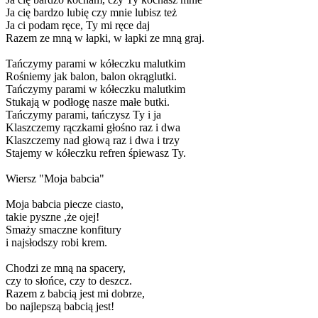
Ja cię bardzo lubię czy mnie lubisz też
Ja ci podam ręce, Ty mi ręce daj
Razem ze mną w łapki, w łapki ze mną graj.
Tańczymy parami w kółeczku malutkim
Rośniemy jak balon, balon okrąglutki.
Tańczymy parami w kółeczku malutkim
Stukają w podłogę nasze małe butki.
Tańczymy parami, tańczysz Ty i ja
Klaszczemy rączkami głośno raz i dwa
Klaszczemy nad głową raz i dwa i trzy
Stajemy w kółeczku refren śpiewasz Ty.
Wiersz "Moja babcia"
Moja babcia piecze ciasto,
takie pyszne ,że ojej!
Smaży smaczne konfitury
i najsłodszy robi krem.
Chodzi ze mną na spacery,
czy to słońce, czy to deszcz.
Razem z babcią jest mi dobrze,
bo najlepszą babcią jest!