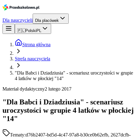
Dla nauczycieli
Dla placówek
🇵🇱
Polski
PL
Strona główna
Strefa nauczyciela
"Dla Babci i Dziadziusia" - scenariusz uroczystości w grupie
4 latków w płockiej "14"
Materiał dydaktyczny
2 lutego 2017
"Dla Babci i Dziadziusia" - scenariusz
uroczystości w grupie 4 latków w płockiej
"14"
Tematy:
d76b2407-bd5d-4c47-97a8-b30ce0b62efb, 2627dcfb-