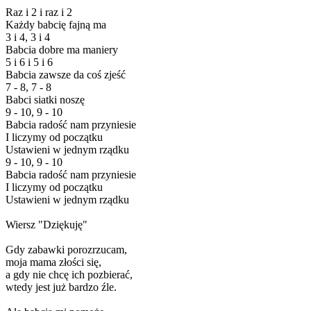
Raz i 2 i raz i 2
Każdy babcię fajną ma
3 i 4, 3 i 4
Babcia dobre ma maniery
5 i 6 i 5 i 6
Babcia zawsze da coś zjeść
7 - 8, 7 - 8
Babci siatki noszę
9 - 10, 9 - 10
Babcia radość nam przyniesie
I liczymy od początku
Ustawieni w jednym rządku
9 - 10, 9 - 10
Babcia radość nam przyniesie
I liczymy od początku
Ustawieni w jednym rządku
Wiersz "Dziękuję"
Gdy zabawki porozrzucam,
moja mama złości się,
a gdy nie chcę ich pozbierać,
wtedy jest już bardzo źle.