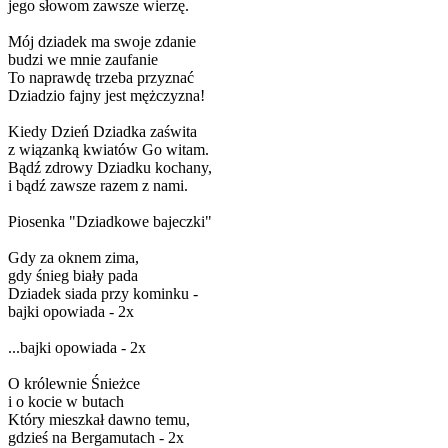
jego słowom zawsze wierzę.
Mój dziadek ma swoje zdanie
budzi we mnie zaufanie
To naprawdę trzeba przyznać
Dziadzio fajny jest mężczyzna!
Kiedy Dzień Dziadka zaświta
z wiązanką kwiatów Go witam.
Bądź zdrowy Dziadku kochany,
i bądź zawsze razem z nami.
Piosenka "Dziadkowe bajeczki"
Gdy za oknem zima,
gdy śnieg biały pada
Dziadek siada przy kominku -
bajki opowiada - 2x
...bajki opowiada - 2x
O królewnie Śnieżce
i o kocie w butach
Który mieszkał dawno temu,
gdzieś na Bergamutach - 2x