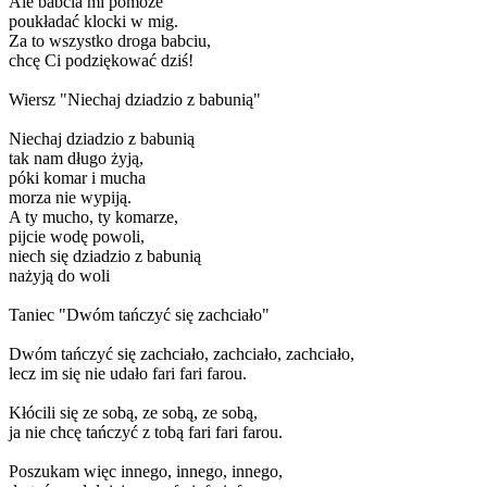
Ale babcia mi pomoże
poukładać klocki w mig.
Za to wszystko droga babciu,
chcę Ci podziękować dziś!
Wiersz "Niechaj dziadzio z babunią"
Niechaj dziadzio z babunią
tak nam długo żyją,
póki komar i mucha
morza nie wypiją.
A ty mucho, ty komarze,
pijcie wodę powoli,
niech się dziadzio z babunią
nażyją do woli
Taniec "Dwóm tańczyć się zachciało"
Dwóm tańczyć się zachciało, zachciało, zachciało,
lecz im się nie udało fari fari farou.
Kłócili się ze sobą, ze sobą, ze sobą,
ja nie chcę tańczyć z tobą fari fari farou.
Poszukam więc innego, innego, innego,