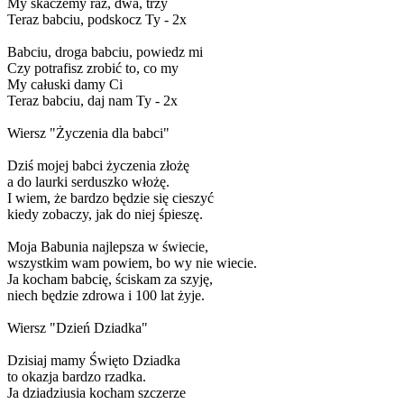
My skaczemy raz, dwa, trzy
Teraz babciu, podskocz Ty - 2x
Babciu, droga babciu, powiedz mi
Czy potrafisz zrobić to, co my
My całuski damy Ci
Teraz babciu, daj nam Ty - 2x
Wiersz "Życzenia dla babci"
Dziś mojej babci życzenia złożę
a do laurki serduszko włożę.
I wiem, że bardzo będzie się cieszyć
kiedy zobaczy, jak do niej śpieszę.
Moja Babunia najlepsza w świecie,
wszystkim wam powiem, bo wy nie wiecie.
Ja kocham babcię, ściskam za szyję,
niech będzie zdrowa i 100 lat żyje.
Wiersz "Dzień Dziadka"
Dzisiaj mamy Święto Dziadka
to okazja bardzo rzadka.
Ja dziadziusia kocham szczerze