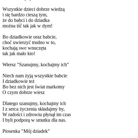
Wszystkie dzieci dobrze wiedzą
i się bardzo cieszą tym,
że do babci i do dziadka
można iść tak jak w dym!
Bo dziadkowie oraz babcie,
choć uwierzyć trudno w to,
kochają swe wnuczęta
tak jak mało kto!
Wiersz "Szanujmy, kochajmy ich"
Niech nam żyją wszystkie babcie
I dziadkowie też
Bo bez nich jest świat markotny
O czym dobrze wiesz
Dlatego szanujmy, kochajmy ich
I z serca życzenia składajmy by,
W radości i zdrowiu płynął im czas
I byli podporą w smutku dla nas.
Piosenka "Mój dziadek"