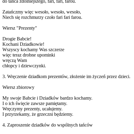
do tańca zdolniejszego, fari, fari, farou.
Zatańczmy więc wesoło, wesoło, wesoło,
Niech się rozchmurzy czoło fari fari farou.
Wiersz "Prezenty"
Drogie Babcie!
Kochani Dziadkowie!
Wszyscy kochamy Was szczerze
więc teraz drobne upominki
wręczą Wam
chłopcy i dziewczynki.
3. Wręczenie dziadkom prezentów, złożenie im życzeń przez dzieci.
Wiersz zbiorowy
My swoje Babcie i Dziadków bardzo kochamy.
I o ich święcie zawsze pamiętamy.
Wręczymy prezenty, ucałujemy.
I przyrzekamy, że grzeczni będziemy.
4. Zaproszenie dziadków do wspólnych tańców