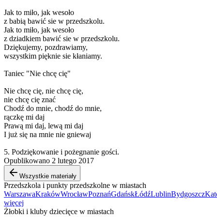
Jak to miło, jak wesoło
z babią bawić sie w przedszkolu.
Jak to miło, jak wesoło
z dziadkiem bawić sie w przedszkolu.
Dziękujemy, pozdrawiamy,
wszystkim pięknie sie kłaniamy.
Taniec "Nie chcę cię"
Nie chcę cię, nie chcę cię,
nie chcę cię znać
Chodź do mnie, chodź do mnie,
rączkę mi daj
Prawą mi daj, lewą mi daj
I już się na mnie nie gniewaj
5. Podziękowanie i pożegnanie gości.
Opublikowano 2 lutego 2017
Wszystkie materiały
Przedszkola i punkty przedszkolne w miastach
Warszawa
Kraków
Wrocław
Poznań
Gdańsk
Łódź
Lublin
Bydgoszcz
Kat
więcej
Żłobki i kluby dziecięce w miastach