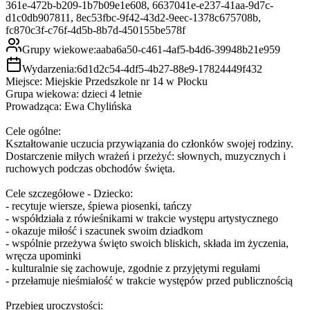
361e-472b-b209-1b7b09e1e608, 6637041e-e237-41aa-9d7c-
d1c0db907811, 8ec53fbc-9f42-43d2-9eec-1378c675708b,
fc870c3f-c76f-4d5b-8b7d-450155be578f
Grupy wiekowe:
aaba6a50-c461-4af5-b4d6-39948b21e959
Wydarzenia:
6d1d2c54-4df5-4b27-88e9-17824449f432
Miejsce: Miejskie Przedszkole nr 14 w Płocku
Grupa wiekowa: dzieci 4 letnie
Prowadząca: Ewa Chylińska
Cele ogólne:
Kształtowanie uczucia przywiązania do członków swojej rodziny.
Dostarczenie miłych wrażeń i przeżyć: słownych, muzycznych i
ruchowych podczas obchodów święta.
Cele szczegółowe - Dziecko:
- recytuje wiersze, śpiewa piosenki, tańczy
- współdziała z rówieśnikami w trakcie występu artystycznego
- okazuje miłość i szacunek swoim dziadkom
- wspólnie przeżywa święto swoich bliskich, składa im życzenia,
wręcza upominki
- kulturalnie się zachowuje, zgodnie z przyjętymi regułami
- przełamuje nieśmiałość w trakcie występów przed publicznością
Przebieg uroczystości: