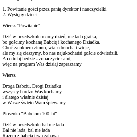
1. Powitanie gości przez panią dyrektor i nauczycielki.
2. Występy dzieci
Wiersz "Powitanie"
Dziś w przedszkolu mamy dzień, nie lada gratka,
bo gościmy kochaną Babcię i kochanego Dziadka.
Choć za oknem zimno, wiatr dmucha i wieje,
ale my się cieszymy, bo nas najukochańsi goście odwiedzili.
A co tutaj będzie - zobaczycie sami,
więc na program Was dzisiaj zapraszamy.
Wiersz
Droga Babciu, Drogi Dziadku
wszyscy bardzo Was kochamy
i dlatego właśnie dzisiaj
w Wasze święto Wam śpiewamy
Piosenka "Babciom 100 lat"
Dziś w przedszkolu bal nie lada
Bal nie lada, bal nie lada
Razem z babcią trwa zabawa