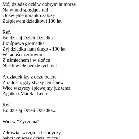
Mój dziadek dziś w dobrym humorze
Na wnuki spogląda rad
Odświętne ubranko założę
Zaśpiewam dziadkowi 100 lat
Ref.
Bo dzisiaj Dzień Dziadka
Już śpiewa gromadka
Żyj dziadku nam długo - 100 lat
W radości i zdrowiu
Z uśmiechem i w słońcu
Niech wiele będzie tych dat
A dziadek łzy z oczu ociera
Z radości, gdy słyszy ten śpiew
Wiec wszyscy śpiewajmy już teraz
Agatka i Marek i Lech
Ref.
Bo dzisiaj Dzień Dziadka...
Wiersz "Życzenia"
Zdrowia, szczęścia i słodyczy,
babci wnuczek dzisiaj życzy!