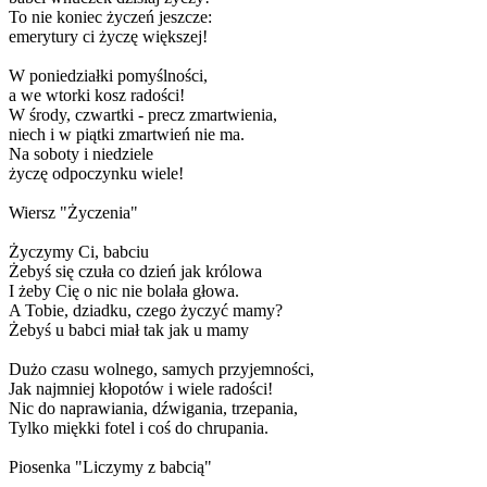
To nie koniec życzeń jeszcze:
emerytury ci życzę większej!
W poniedziałki pomyślności,
a we wtorki kosz radości!
W środy, czwartki - precz zmartwienia,
niech i w piątki zmartwień nie ma.
Na soboty i niedziele
życzę odpoczynku wiele!
Wiersz "Życzenia"
Życzymy Ci, babciu
Żebyś się czuła co dzień jak królowa
I żeby Cię o nic nie bolała głowa.
A Tobie, dziadku, czego życzyć mamy?
Żebyś u babci miał tak jak u mamy
Dużo czasu wolnego, samych przyjemności,
Jak najmniej kłopotów i wiele radości!
Nic do naprawiania, dźwigania, trzepania,
Tylko miękki fotel i coś do chrupania.
Piosenka "Liczymy z babcią"