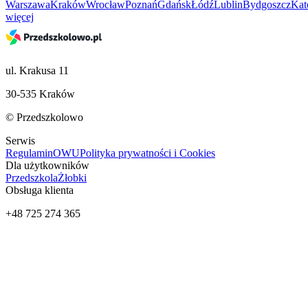
Warszawa
Kraków
Wrocław
Poznań
Gdańsk
Łódź
Lublin
Bydgoszcz
Kat
więcej
ul. Krakusa 11
30-535 Kraków
© Przedszkolowo
Serwis
Regulamin
OWU
Polityka prywatności i Cookies
Dla użytkowników
Przedszkola
Żłobki
Obsługa klienta
+48 725 274 365