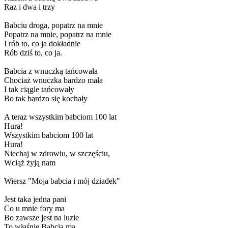
Raz i dwa i trzy
Babciu droga, popatrz na mnie
Popatrz na mnie, popatrz na mnie
I rób to, co ja dokładnie
Rób dziś to, co ja.
Babcia z wnuczką tańcowała
Chociaż wnuczka bardzo mała
I tak ciągle tańcowały
Bo tak bardzo się kochały
A teraz wszystkim babciom 100 lat
Hura!
Wszystkim babciom 100 lat
Hura!
Niechaj w zdrowiu, w szczęściu,
Wciąż żyją nam
Wiersz "Moja babcia i mój dziadek"
Jest taka jedna pani
Co u mnie fory ma
Bo zawsze jest na luzie
To właśnie Babcia ma.