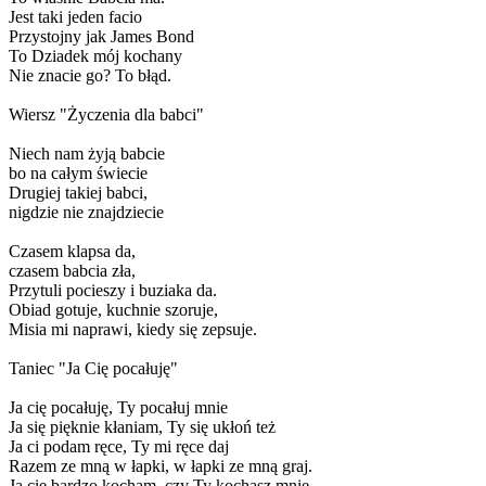
Jest taki jeden facio
Przystojny jak James Bond
To Dziadek mój kochany
Nie znacie go? To błąd.
Wiersz "Życzenia dla babci"
Niech nam żyją babcie
bo na całym świecie
Drugiej takiej babci,
nigdzie nie znajdziecie
Czasem klapsa da,
czasem babcia zła,
Przytuli pocieszy i buziaka da.
Obiad gotuje, kuchnie szoruje,
Misia mi naprawi, kiedy się zepsuje.
Taniec "Ja Cię pocałuję"
Ja cię pocałuję, Ty pocałuj mnie
Ja się pięknie kłaniam, Ty się ukłoń też
Ja ci podam ręce, Ty mi ręce daj
Razem ze mną w łapki, w łapki ze mną graj.
Ja cię bardzo kocham, czy Ty kochasz mnie