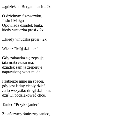
...gdzieś na Bergamutach - 2x
O dzielnym Szewczyku,
Jasiu i Małgosi
Opowiada dziadek bajki,
kiedy wnuczka prosi - 2x
...kiedy wnuczka prosi - 2x
Wiersz "Mój dziadek"
Gdy zabawka się zepsuje,
tata mało czasu ma,
dziadek sam ją zreperuje
naprawioną wnet mi da.
I zabierze mnie na spacer,
gdy jest ładny ciepły dzień,
za to wszystko drogi dziadku,
dziś Ci podziękować chcę.
Taniec "Przyklejaniec"
Zatańczymy śmieszny taniec,