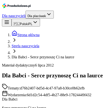
Dla nauczycieli
Dla placówek
🇵🇱
Polski
PL
Strona główna
Strefa nauczyciela
Dla Babci - Serce przynoszę Ci na laurce
Materiał dydaktyczny
6 lipca 2012
Dla Babci - Serce przynoszę Ci na laurce
Tematy:
d76b2407-bd5d-4c47-97a8-b30ce0b62efb
Wydarzenia:
6d1d2c54-4df5-4b27-88e9-17824449f432
Dla Babci
Serce przynoszę Ci na laurce,