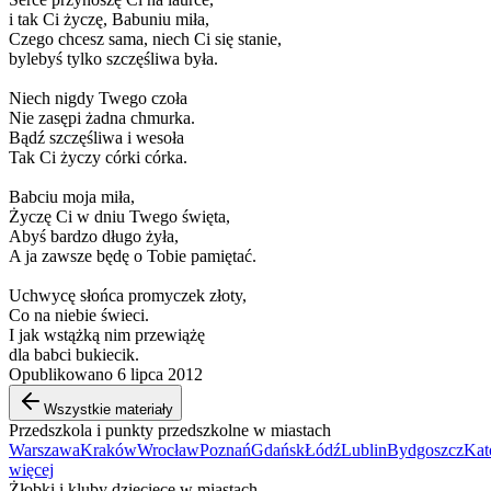
i tak Ci życzę, Babuniu miła,
Czego chcesz sama, niech Ci się stanie,
bylebyś tylko szczęśliwa była.
Niech nigdy Twego czoła
Nie zasępi żadna chmurka.
Bądź szczęśliwa i wesoła
Tak Ci życzy córki córka.
Babciu moja miła,
Życzę Ci w dniu Twego święta,
Abyś bardzo długo żyła,
A ja zawsze będę o Tobie pamiętać.
Uchwycę słońca promyczek złoty,
Co na niebie świeci.
I jak wstążką nim przewiążę
dla babci bukiecik.
Opublikowano 6 lipca 2012
Wszystkie materiały
Przedszkola i punkty przedszkolne w miastach
Warszawa
Kraków
Wrocław
Poznań
Gdańsk
Łódź
Lublin
Bydgoszcz
Kat
więcej
Żłobki i kluby dziecięce w miastach