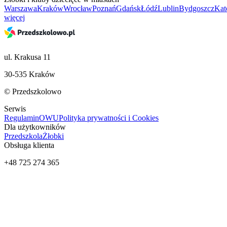
Warszawa
Kraków
Wrocław
Poznań
Gdańsk
Łódź
Lublin
Bydgoszcz
Kat
więcej
ul. Krakusa 11
30-535 Kraków
© Przedszkolowo
Serwis
Regulamin
OWU
Polityka prywatności i Cookies
Dla użytkowników
Przedszkola
Żłobki
Obsługa klienta
+48 725 274 365