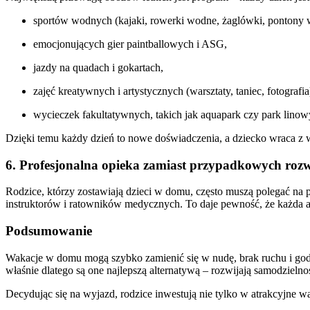
sportów wodnych (kajaki, rowerki wodne, żaglówki, pontony w
emocjonujących gier paintballowych i ASG,
jazdy na quadach i gokartach,
zajęć kreatywnych i artystycznych (warsztaty, taniec, fotografia
wycieczek fakultatywnych, takich jak aquapark czy park linow
Dzięki temu każdy dzień to nowe doświadczenia, a dziecko wraca z
6. Profesjonalna opieka zamiast przypadkowych roz
Rodzice, którzy zostawiają dzieci w domu, często muszą polegać 
instruktorów i ratowników medycznych. To daje pewność, że każda a
Podsumowanie
Wakacje w domu mogą szybko zamienić się w nudę, brak ruchu i g
właśnie dlatego są one najlepszą alternatywą – rozwijają samodzielnoś
Decydując się na wyjazd, rodzice inwestują nie tylko w atrakcyjne w