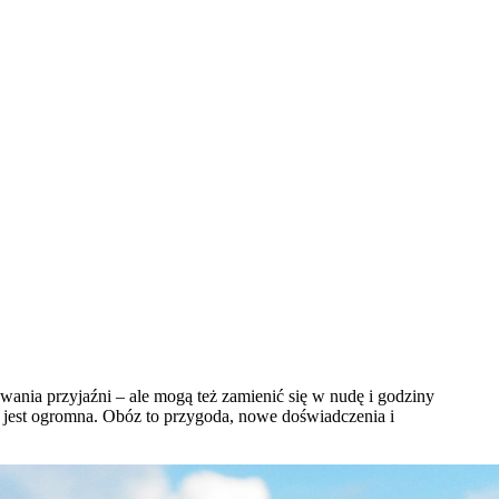
ania przyjaźni – ale mogą też zamienić się w nudę i godziny
a jest ogromna. Obóz to przygoda, nowe doświadczenia i