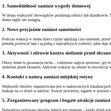
1. Samodzielność zamiast wygody domowej
W domu większość obowiązków przejmują rodzice lub dziadkowie. Na 
domu nigdy nie zastąpią.
2. Nowe przyjaźnie zamiast samotności
Podczas wakacji w domu dzieci często spędzają czas samotnie, prze
potrafią przetrwać lata i są jedną z największych wartości, jakie daje
3. Aktywność i zdrowie kontra siedzenie przed ekran
Obozy letnie to gwarancja ruchu – codzienne zajęcia sportowe, gry 
siedzenie przed ekranem. Aktywne wakacje na obozie to inwestycja 
4. Kontakt z naturą zamiast miejskiej rutyny
Większość obozów organizowana jest w malowniczych lokalizacjach – 
brakuje na co dzień w mieście. Świeże powietrze, kąpiele w jeziorze
5. Zorganizowany program i bogate atrakcje zamias
Największą przewagą obozów letnich jest program – każdy dzień jest 