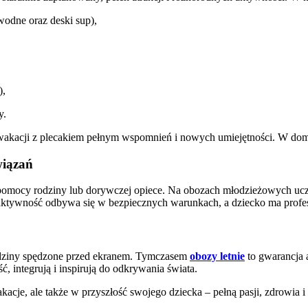
odne oraz deski sup),
),
y.
 wakacji z plecakiem pełnym wspomnień i nowych umiejętności. W dom
wiązań
na pomocy rodziny lub dorywczej opiece. Na obozach młodzieżowych u
ktywność odbywa się w bezpiecznych warunkach, a dziecko ma profesj
odziny spędzone przed ekranem. Tymczasem
obozy letnie
to gwarancja 
ć, integrują i inspirują do odkrywania świata.
akacje, ale także w przyszłość swojego dziecka – pełną pasji, zdrowi