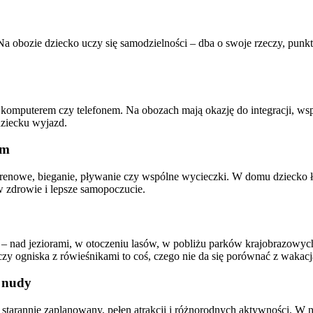
obozie dziecko uczy się samodzielności – dba o swoje rzeczy, punkt
d komputerem czy telefonem. Na obozach mają okazję do integracji, w
 dziecku wyjazd.
em
terenowe, bieganie, pływanie czy wspólne wycieczki. W domu dziecko 
w zdrowie i lepsze samopoczucie.
nad jeziorami, w otoczeniu lasów, w pobliżu parków krajobrazowych. 
 czy ogniska z rówieśnikami to coś, czego nie da się porównać z waka
t nudy
starannie zaplanowany, pełen atrakcji i różnorodnych aktywności. W n