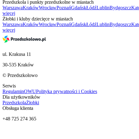
Przedszkola i punkty przedszkolne w miastach
Warszawa
Kraków
Wrocław
Poznań
Gdańsk
Łódź
Lublin
Bydgoszcz
Kat
więcej
Żłobki i kluby dziecięce w miastach
Warszawa
Kraków
Wrocław
Poznań
Gdańsk
Łódź
Lublin
Bydgoszcz
Kat
więcej
ul. Krakusa 11
30-535 Kraków
© Przedszkolowo
Serwis
Regulamin
OWU
Polityka prywatności i Cookies
Dla użytkowników
Przedszkola
Żłobki
Obsługa klienta
+48 725 274 365