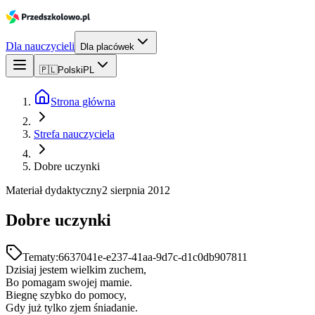
Dla nauczycieli
Dla placówek
🇵🇱
Polski
PL
Strona główna
Strefa nauczyciela
Dobre uczynki
Materiał dydaktyczny
2 sierpnia 2012
Dobre uczynki
Tematy:
6637041e-e237-41aa-9d7c-d1c0db907811
Dzisiaj jestem wielkim zuchem,
Bo pomagam swojej mamie.
Biegnę szybko do pomocy,
Gdy już tylko zjem śniadanie.