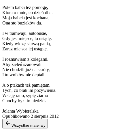
Potem babci też pomogę,
Która o mnie, co dzień dba.
Moja babcia jest kochana,
Ona sto buziaków da.
I w tramwaju, autobusie,
Gdy jest miejsce, to usiądę.
Kiedy widzę starszą panią,
Zaraz miejsca jej ustąpię.
I rozmawiam z kolegami,
Aby zieleń szanowali.
Nie chodzili już na skróty,
I trawników nie deptali.
A o ptakach też pamiętam,
Tych, co brak im pożywienia.
Wstaję rano, sypię ziarno
Choćby była to niedziela
Jolanta Wybieralska
Opublikowano 2 sierpnia 2012
Wszystkie materiały