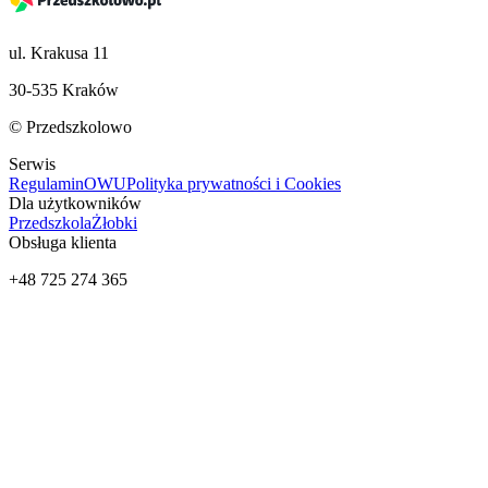
ul. Krakusa 11
30-535 Kraków
© Przedszkolowo
Serwis
Regulamin
OWU
Polityka prywatności i Cookies
Dla użytkowników
Przedszkola
Żłobki
Obsługa klienta
+48 725 274 365