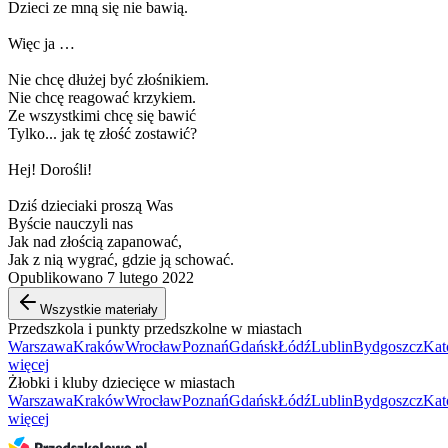
Dzieci ze mną się nie bawią.
Więc ja …
Nie chcę dłużej być złośnikiem.
Nie chcę reagować krzykiem.
Ze wszystkimi chcę się bawić
Tylko... jak tę złość zostawić?
Hej! Dorośli!
Dziś dzieciaki proszą Was
Byście nauczyli nas
Jak nad złością zapanować,
Jak z nią wygrać, gdzie ją schować.
Opublikowano 7 lutego 2022
Wszystkie materiały
Przedszkola i punkty przedszkolne w miastach
Warszawa
Kraków
Wrocław
Poznań
Gdańsk
Łódź
Lublin
Bydgoszcz
Kat
więcej
Żłobki i kluby dziecięce w miastach
Warszawa
Kraków
Wrocław
Poznań
Gdańsk
Łódź
Lublin
Bydgoszcz
Kat
więcej