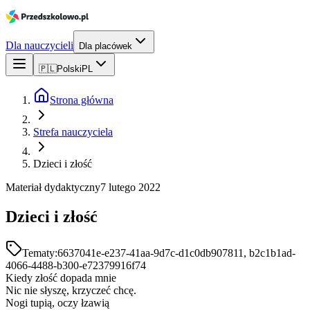
Dla nauczycieli
Dla placówek
🇵🇱
Polski
PL
Strona główna
Strefa nauczyciela
Dzieci i złość
Materiał dydaktyczny
7 lutego 2022
Dzieci i złość
Tematy:
6637041e-e237-41aa-9d7c-d1c0db907811, b2c1b1ad-
4066-4488-b300-e72379916f74
Kiedy złość dopada mnie
Nic nie słyszę, krzyczeć chcę.
Nogi tupią, oczy łzawią