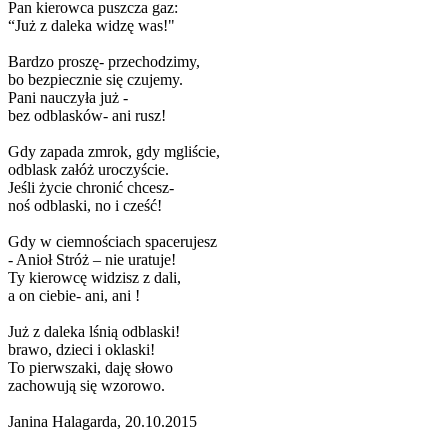
Pan kierowca puszcza gaz:
“Już z daleka widzę was!"
Bardzo proszę- przechodzimy,
bo bezpiecznie się czujemy.
Pani nauczyła już -
bez odblasków- ani rusz!
Gdy zapada zmrok, gdy mgliście,
odblask załóż uroczyście.
Jeśli życie chronić chcesz-
noś odblaski, no i cześć!
Gdy w ciemnościach spacerujesz
- Anioł Stróż – nie uratuje!
Ty kierowcę widzisz z dali,
a on ciebie- ani, ani !
Już z daleka lśnią odblaski!
brawo, dzieci i oklaski!
To pierwszaki, daję słowo
zachowują się wzorowo.
Janina Halagarda, 20.10.2015