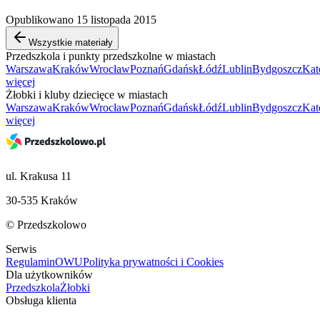
Opublikowano 15 listopada 2015
Wszystkie materiały
Przedszkola i punkty przedszkolne w miastach
Warszawa
Kraków
Wrocław
Poznań
Gdańsk
Łódź
Lublin
Bydgoszcz
Kat
więcej
Żłobki i kluby dziecięce w miastach
Warszawa
Kraków
Wrocław
Poznań
Gdańsk
Łódź
Lublin
Bydgoszcz
Kat
więcej
ul. Krakusa 11
30-535 Kraków
© Przedszkolowo
Serwis
Regulamin
OWU
Polityka prywatności i Cookies
Dla użytkowników
Przedszkola
Żłobki
Obsługa klienta