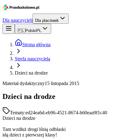
Dla nauczycieli
Dla placówek
🇵🇱
Polski
PL
Strona główna
Strefa nauczyciela
Dzieci na drodze
Materiał dydaktyczny
15 listopada 2015
Dzieci na drodze
Tematy:
ed24ea6d-eb96-4521-8674-b60eaa9f1c40
Dzieci na drodze
Tam wzdłuż drogi lśnią odblaski
idą dzieci z pierwszej klasy!