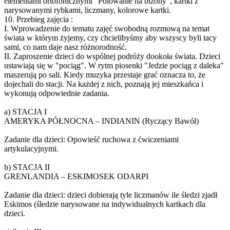
elementami ortofonicznymi "Polowanie na bizony", kartki z
narysowanymi rybkami, liczmany, kolorowe kartki.
10. Przebieg zajęcia :
I. Wprowadzenie do tematu zajęć swobodną rozmową na temat
świata w którym żyjemy, czy chcielibyśmy aby wszyscy byli tacy
sami, co nam daje nasz różnorodność.
II. Zaproszenie dzieci do wspólnej podróży dookoła świata. Dzieci
ustawiają się w "pociąg". W rytm piosenki "Jedzie pociąg z daleka"
maszerują po sali. Kiedy muzyka przestaje grać oznacza to, że
dojechali do stacji. Na każdej z nich, poznają jej mieszkańca i
wykonują odpowiednie zadania.
a) STACJA I
AMERYKA PÓŁNOCNA – INDIANIN (Ryczący Bawół)
Zadanie dla dzieci: Opowieść ruchowa z ćwiczeniami
artykulacyjnymi.
b) STACJA II
GRENLANDIA – ESKIMOSEK ODARPI
Zadanie dla dzieci: dzieci dobierają tyle liczmanów ile śledzi zjadł
Eskimos (śledzie narysowane na indywidualnych kartkach dla
dzieci.