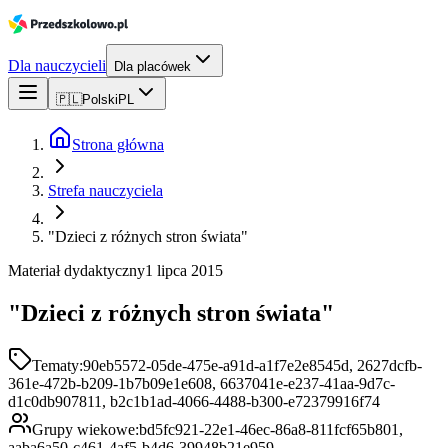
Dla nauczycieli
Dla placówek
🇵🇱
Polski
PL
Strona główna
Strefa nauczyciela
"Dzieci z różnych stron świata"
Materiał dydaktyczny
1 lipca 2015
"Dzieci z różnych stron świata"
Tematy:
90eb5572-05de-475e-a91d-a1f7e2e8545d, 2627dcfb-
361e-472b-b209-1b7b09e1e608, 6637041e-e237-41aa-9d7c-
d1c0db907811, b2c1b1ad-4066-4488-b300-e72379916f74
Grupy wiekowe:
bd5fc921-22e1-46ec-86a8-811fcf65b801,
aaba6a50-c461-4af5-b4d6-39948b21e959