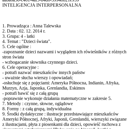
INTELIGENCJA INTERPERSONALNA
1. Prowadząca : Anna Talewska
2. Data : 02. 12. 2014 r.
3. Grupa: 4 - latki
4. Temat : "Dzieci świata".
5. Cele ogólne :
-zapoznanie dzieci nazwami i wyglądem ich rówieśników z różnych
stron świata
- wzbogacanie słownika czynnego dzieci.
6. Cele operacyjne :
- potrafi nazwać mieszkańców innych państw
- uważnie słucha wierszy i opowiadań;
-osłuchuje się z pojęciami: Ameryka Północna, Indianin, Afryka,
Murzyn, Azja, Japonka, Grenlandia, Eskimos
- potrafi bawić się z całą grupą
-poprawnie wykonuje działania matematyczne w zakresie 5.
7. Metody : czynne, słowne, oglądowe
8. Formy : z całą grupą, indywidualna
9. Środki dydaktyczne : ilustracje przedstawiające mieszkańców
Ameryki Północnej, Afryki, Japonii, Grenlandii, wierszyki związane
z ilustracjami, płyta z piosenkami dla dzieci, opowieść ruchowa z