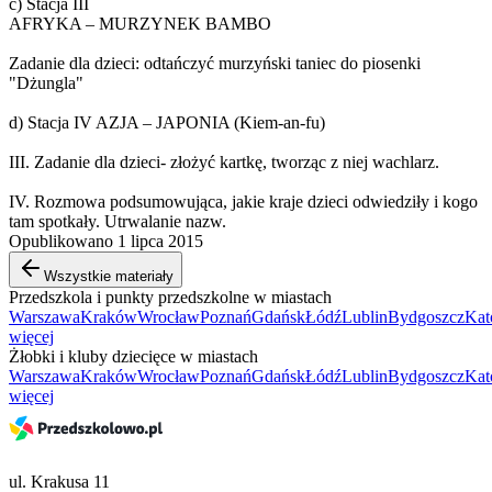
c) Stacja III
AFRYKA – MURZYNEK BAMBO
Zadanie dla dzieci: odtańczyć murzyński taniec do piosenki
"Dżungla"
d) Stacja IV AZJA – JAPONIA (Kiem-an-fu)
III. Zadanie dla dzieci- złożyć kartkę, tworząc z niej wachlarz.
IV. Rozmowa podsumowująca, jakie kraje dzieci odwiedziły i kogo
tam spotkały. Utrwalanie nazw.
Opublikowano 1 lipca 2015
Wszystkie materiały
Przedszkola i punkty przedszkolne w miastach
Warszawa
Kraków
Wrocław
Poznań
Gdańsk
Łódź
Lublin
Bydgoszcz
Kat
więcej
Żłobki i kluby dziecięce w miastach
Warszawa
Kraków
Wrocław
Poznań
Gdańsk
Łódź
Lublin
Bydgoszcz
Kat
więcej
ul. Krakusa 11