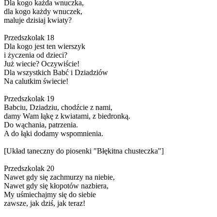
Dla kogo każda wnuczka,
dla kogo każdy wnuczek,
maluje dzisiaj kwiaty?
Przedszkolak 18
Dla kogo jest ten wierszyk
i życzenia od dzieci?
Już wiecie? Oczywiście!
Dla wszystkich Babć i Dziadziów
Na calutkim świecie!
Przedszkolak 19
Babciu, Dziadziu, chodźcie z nami,
damy Wam łąkę z kwiatami, z biedronką.
Do wąchania, patrzenia.
A do łąki dodamy wspomnienia.
[Układ taneczny do piosenki "Błękitna chusteczka"]
Przedszkolak 20
Nawet gdy się zachmurzy na niebie,
Nawet gdy się kłopotów nazbiera,
My uśmiechajmy się do siebie
zawsze, jak dziś, jak teraz!