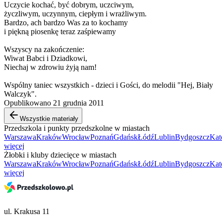
Uczycie kochać, być dobrym, uczciwym,
życzliwym, uczynnym, ciepłym i wrażliwym.
Bardzo, ach bardzo Was za to kochamy
i piękną piosenkę teraz zaśpiewamy
Wszyscy na zakończenie:
Wiwat Babci i Dziadkowi,
Niechaj w zdrowiu żyją nam!
Wspólny taniec wszystkich - dzieci i Gości, do melodii "Hej, Biały
Walczyk".
Opublikowano 21 grudnia 2011
Wszystkie materiały
Przedszkola i punkty przedszkolne w miastach
Warszawa
Kraków
Wrocław
Poznań
Gdańsk
Łódź
Lublin
Bydgoszcz
Kat
więcej
Żłobki i kluby dziecięce w miastach
Warszawa
Kraków
Wrocław
Poznań
Gdańsk
Łódź
Lublin
Bydgoszcz
Kat
więcej
ul. Krakusa 11