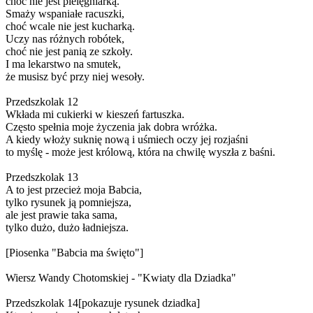
choć nie jest pielęgniarką.
Smaży wspaniałe racuszki,
choć wcale nie jest kucharką.
Uczy nas różnych robótek,
choć nie jest panią ze szkoły.
I ma lekarstwo na smutek,
że musisz być przy niej wesoły.
Przedszkolak 12
Wkłada mi cukierki w kieszeń fartuszka.
Często spełnia moje życzenia jak dobra wróżka.
A kiedy włoży suknię nową i uśmiech oczy jej rozjaśni
to myślę - może jest królową, która na chwilę wyszła z baśni.
Przedszkolak 13
A to jest przecież moja Babcia,
tylko rysunek ją pomniejsza,
ale jest prawie taka sama,
tylko dużo, dużo ładniejsza.
[Piosenka "Babcia ma święto"]
Wiersz Wandy Chotomskiej - "Kwiaty dla Dziadka"
Przedszkolak 14[pokazuje rysunek dziadka]