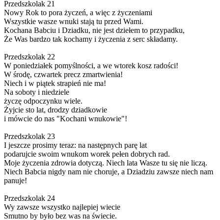
Przedszkolak 21
Nowy Rok to pora życzeń, a więc z życzeniami
Wszystkie wasze wnuki stają tu przed Wami.
Kochana Babciu i Dziadku, nie jest dziełem to przypadku,
Że Was bardzo tak kochamy i życzenia z serc składamy.
Przedszkolak 22
W poniedziałek pomyślności, a we wtorek kosz radości!
W środę, czwartek precz zmartwienia!
Niech i w piątek strapień nie ma!
Na soboty i niedziele
życzę odpoczynku wiele.
Żyjcie sto lat, drodzy dziadkowie
i mówcie do nas "Kochani wnukowie"!
Przedszkolak 23
I jeszcze prosimy teraz: na następnych parę lat
podarujcie swoim wnukom worek pełen dobrych rad.
Moje życzenia zdrowia dotyczą. Niech lata Wasze tu się nie liczą.
Niech Babcia nigdy nam nie choruje, a Dziadziu zawsze niech nam
panuje!
Przedszkolak 24
Wy zawsze wszystko najlepiej wiecie
Smutno by było bez was na świecie.