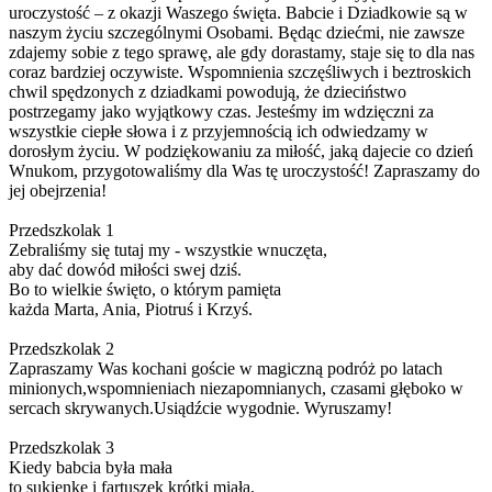
uroczystość – z okazji Waszego święta. Babcie i Dziadkowie są w
naszym życiu szczególnymi Osobami. Będąc dziećmi, nie zawsze
zdajemy sobie z tego sprawę, ale gdy dorastamy, staje się to dla nas
coraz bardziej oczywiste. Wspomnienia szczęśliwych i beztroskich
chwil spędzonych z dziadkami powodują, że dzieciństwo
postrzegamy jako wyjątkowy czas. Jesteśmy im wdzięczni za
wszystkie ciepłe słowa i z przyjemnością ich odwiedzamy w
dorosłym życiu. W podziękowaniu za miłość, jaką dajecie co dzień
Wnukom, przygotowaliśmy dla Was tę uroczystość! Zapraszamy do
jej obejrzenia!
Przedszkolak 1
Zebraliśmy się tutaj my - wszystkie wnuczęta,
aby dać dowód miłości swej dziś.
Bo to wielkie święto, o którym pamięta
każda Marta, Ania, Piotruś i Krzyś.
Przedszkolak 2
Zapraszamy Was kochani goście w magiczną podróż po latach
minionych,wspomnieniach niezapomnianych, czasami głęboko w
sercach skrywanych.Usiądźcie wygodnie. Wyruszamy!
Przedszkolak 3
Kiedy babcia była mała
to sukienkę i fartuszek krótki miała.