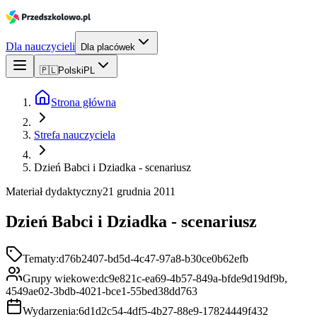
Dla nauczycieli
Dla placówek
🇵🇱
Polski
PL
Strona główna
Strefa nauczyciela
Dzień Babci i Dziadka - scenariusz
Materiał dydaktyczny
21 grudnia 2011
Dzień Babci i Dziadka - scenariusz
Tematy:
d76b2407-bd5d-4c47-97a8-b30ce0b62efb
Grupy wiekowe:
dc9e821c-ea69-4b57-849a-bfde9d19df9b,
4549ae02-3bdb-4021-bce1-55bed38dd763
Wydarzenia:
6d1d2c54-4df5-4b27-88e9-17824449f432