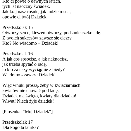
Kto ci powie o dawnych latach,
tych lat naoczny świadek.
Jak kraj nasz rośnie, jak ludzie rosną,
opowie ci twój Dziadek.
Przedszkolak 15
Otworzy serce, kieszeń otworzy, podsunie czekoladę.
Z twoich sukcesów zawsze się cieszy.
Kto? No wiadomo – Dziadek!
Przedszkolak 16
A jak coś spsocisz, a jak naknocisz,
jak trzeba spytać o radę,
to kto za uszy wyciągnie z biedy?
Wiadomo - zawsze Dziadek!
Więc wnuki proszą, żeby w kwiaciarniach
kwiatów nie chować pod ladę,
Dziadek ma święto, kwiaty dla dziadka!
Wiwat! Niech żyje dziadek!
[Piosenka: "Mój Dziadek"]
Przedszkolak 17
Dla kogo ta laurka?