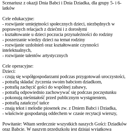
Scenariusz z okazji Dnia Babci i Dnia Dziadka, dla grupy 5- i 6-
latków
Cele edukacyjne:
- rozwijanie umiejętności społecznych dzieci, niezbędnych w
poprawnych relacjach z dziećmi i z dorosłymi
- kształtowanie u dzieci poczucia przynależności do rodziny
- poszerzanie wiedzy dzieci na temat rodziny
- rozwijanie uzdolnień oraz kształtowanie czynności
intelektualnych,
- rozwijanie talentów artystycznych
Cele operacyjne:
Dzieci:
- czują się współgospodarzami podczas przygotowań uroczystości,
- potrafią składać życzenia swoim babciom dziadkom,
- potrafią zachęcić gości do wspólnej zabawy,
- potrafią odpowiednio zachowywać się podczas poczęstunku
- pokonują nieśmiałość przed publicznym wystąpieniem,
- potrafią zatańczyć tańce
- znają tekst i melodie piosenek zw. z Dniem Babci i Dziadka,
- właściwie gospodarują oddechem w czasie recytacji wierszy,
Powitanie: Witam serdecznie wszystkich naszych Gości: Dziadków
oraz Babcie. W naszym przedszkolu jest dzisiaj wyjątkowa