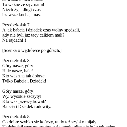
To ważne że są z nami!
Niech żyją długi czas
i zawsze kochają nas.
Przedszkolak 7
A jak babcia i dziadek czas wolny spędzali,
gdy nie byli już tacy całkiem mali?
Na rajdach!!!
[Scenka o wędrówce po górach.]
Przedszkolak 8
Góry nasze, góry!
Hale nasze, hale!
Kto was zna tak dobrze,
Tylko Babcia i Dziadek!
Góry nasze, góry!
Wy, wysokie szczyty!
Kto was przewędrował?
Babcia i Dziadek rodowity.
Przedszkolak 8
Co dobre szybko się kończy, rajdy też szybko mijały.
Nadchodził czas powrotów, a że wtedy ulice nie były tak pełne