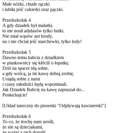
Małe nóżki, chude rączki
i lubiła jeść cukierki oraz pączki.
Przedszkolak 4
A gdy dziadek był malutki,
to nie nosił adidasów tylko butki.
Nie miał wąsów ani brody,
no i nie chciał jeść marchewki, tylko lody!
Przedszkolak 5
Dawno temu babcia z dziadkiem
w piaskownicy się kłócili o łopatkę.
Dziś na spacer idą sobie,
a gdy wrócą, ja im kawę dobrą zrobię.
Usiądą sobie z nami
i czasy młodości będą wspominali.
Jak Dziadek Babcię na kawę zapraszał do...
Posłuchajcie!
[Układ taneczny do piosenki "Odpływają kawiarenki"]
Przedszkolak 6
To co, że trochę nam urośli,
że nie są dzieciakami,
że ważni z nich dorośli.