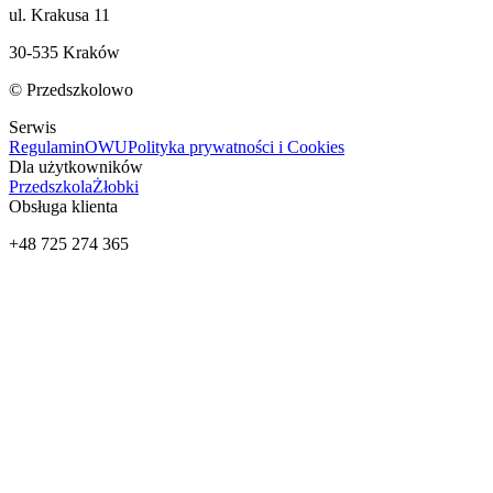
ul. Krakusa 11
30-535 Kraków
© Przedszkolowo
Serwis
Regulamin
OWU
Polityka prywatności i Cookies
Dla użytkowników
Przedszkola
Żłobki
Obsługa klienta
+48 725 274 365