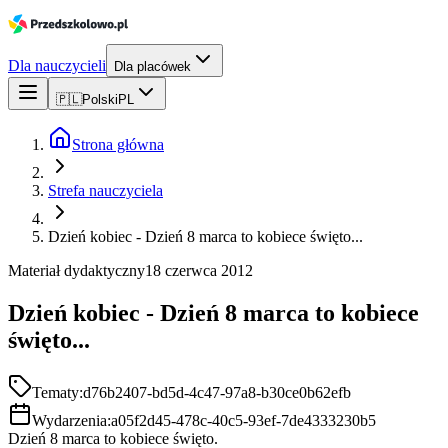
Dla nauczycieli
Dla placówek
🇵🇱
Polski
PL
Strona główna
Strefa nauczyciela
Dzień kobiec - Dzień 8 marca to kobiece święto...
Materiał dydaktyczny
18 czerwca 2012
Dzień kobiec - Dzień 8 marca to kobiece
święto...
Tematy:
d76b2407-bd5d-4c47-97a8-b30ce0b62efb
Wydarzenia:
a05f2d45-478c-40c5-93ef-7de4333230b5
Dzień 8 marca to kobiece święto.