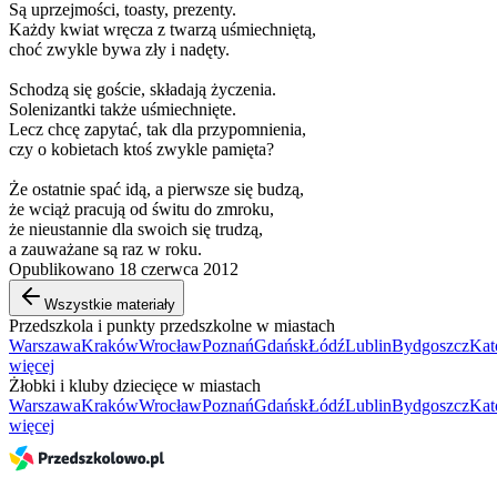
Są uprzejmości, toasty, prezenty.
Każdy kwiat wręcza z twarzą uśmiechniętą,
choć zwykle bywa zły i nadęty.
Schodzą się goście, składają życzenia.
Solenizantki także uśmiechnięte.
Lecz chcę zapytać, tak dla przypomnienia,
czy o kobietach ktoś zwykle pamięta?
Że ostatnie spać idą, a pierwsze się budzą,
że wciąż pracują od świtu do zmroku,
że nieustannie dla swoich się trudzą,
a zauważane są raz w roku.
Opublikowano 18 czerwca 2012
Wszystkie materiały
Przedszkola i punkty przedszkolne w miastach
Warszawa
Kraków
Wrocław
Poznań
Gdańsk
Łódź
Lublin
Bydgoszcz
Kat
więcej
Żłobki i kluby dziecięce w miastach
Warszawa
Kraków
Wrocław
Poznań
Gdańsk
Łódź
Lublin
Bydgoszcz
Kat
więcej