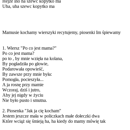
Hejże ino ha szewc kopytko ma
Uha, uha szewc kopytko ma
Mamusie kochamy wierszyki recytujemy, piosenki Im śpiewamy
1. Wiersz "Po co jest mama?"
Po co jest mama?
po to , by mnie wzięła na kolana,
By pogładziła po głowie,
Podarowała opowieść,
By zawsze przy mnie była:
Pomogła, pocieszyła...
A ja rosnę przy mamie
Wczoraj, dziś i jutro,
Aby jej nigdy w życiu
Nie było pusto i smutna.
2. Piosenka "Jak ja cię kocham"
Jestem jeszcze mała w policzkach małe dołeczki dwa
Które wciąż się śmieją ha, ha kiedy do mamy mówię tak