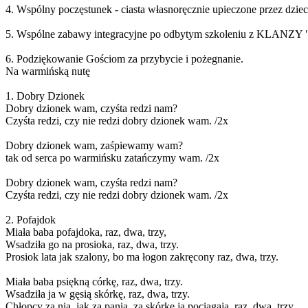
4. Wspólny poczęstunek - ciasta własnoręcznie upieczone przez dziec
5. Wspólne zabawy integracyjne po odbytym szkoleniu z KLANZY "O
6. Podziękowanie Gościom za przybycie i pożegnanie.
Na warmińską nutę
1. Dobry Dzionek
Dobry dzionek wam, czyśta redzi nam?
Czyśta redzi, czy nie redzi dobry dzionek wam. /2x
Dobry dzionek wam, zaśpiewamy wam?
tak od serca po warmińsku zatańczymy wam. /2x
Dobry dzionek wam, czyśta redzi nam?
Czyśta redzi, czy nie redzi dobry dzionek wam. /2x
2. Pofajdok
Miała baba pofajdoka, raz, dwa, trzy,
Wsadziła go na prosioka, raz, dwa, trzy.
Prosiok lata jak szalony, bo ma łogon zakręcony raz, dwa, trzy.
Miała baba psiękną córkę, raz, dwa, trzy.
Wsadziła ja w gęsią skórkę, raz, dwa, trzy.
Chłopcy za nią, jak za panią, za skórkę ją pociągają, raz, dwa, trzy.