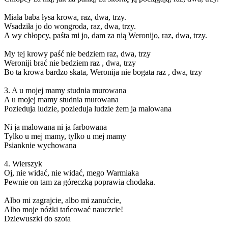
Miała baba łysa krowa, raz, dwa, trzy.
Wsadziła jo do wongroda, raz, dwa, trzy.
A wy chłopcy, paśta mi jo, dam za nią Weronijo, raz, dwa, trzy.
My tej krowy paść nie bedziem raz, dwa, trzy
Weroniji brać nie bedziem raz , dwa, trzy
Bo ta krowa bardzo skata, Weronija nie bogata raz , dwa, trzy
3. A u mojej mamy studnia murowana
A u mojej mamy studnia murowana
Pozieduja ludzie, pozieduja ludzie żem ja malowana
Ni ja malowana ni ja farbowana
Tylko u mej mamy, tylko u mej mamy
Psianknie wychowana
4. Wierszyk
Oj, nie widać, nie widać, mego Warmiaka
Pewnie on tam za góreczką poprawia chodaka.
Albo mi zagrajcie, albo mi zanućcie,
Albo moje nóżki tańcować nauczcie!
Dziewuszki do szota