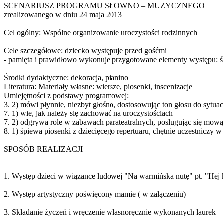
SCENARIUSZ PROGRAMU SŁOWNO – MUZYCZNEGO
zrealizowanego w dniu 24 maja 2013
Cel ogólny: Wspólne organizowanie uroczystości rodzinnych
Cele szczegółowe: dziecko występuje przed gośćmi
- pamięta i prawidłowo wykonuje przygotowane elementy występu: śp
Środki dydaktyczne: dekoracja, pianino
Literatura: Materiały własne: wiersze, piosenki, inscenizacje
Umiejętności z podstawy programowej:
3. 2) mówi płynnie, niezbyt głośno, dostosowując ton głosu do sytuacj
7. 1) wie, jak należy się zachować na uroczystościach
7. 2) odgrywa role w zabawach parateatralnych, posługując się mową
8. 1) śpiewa piosenki z dziecięcego repertuaru, chętnie uczestniczy 
SPOSÓB REALIZACJI
1. Występ dzieci w wiązance ludowej "Na warmińska nutę" pt. "Hej k
2. Występ artystyczny poświęcony mamie ( w załączeniu)
3. Składanie życzeń i wręczenie własnoręcznie wykonanych laurek