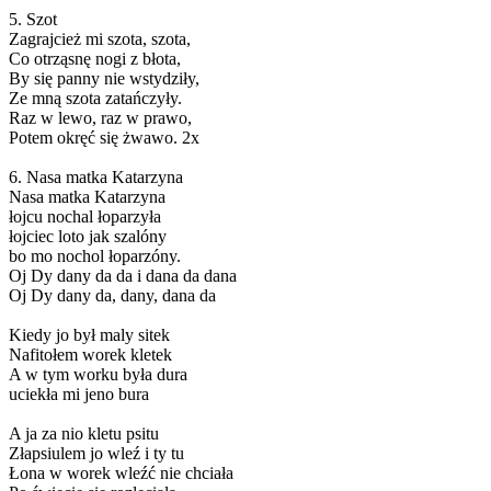
5. Szot
Zagrajcież mi szota, szota,
Co otrząsnę nogi z błota,
By się panny nie wstydziły,
Ze mną szota zatańczyły.
Raz w lewo, raz w prawo,
Potem okręć się żwawo. 2x
6. Nasa matka Katarzyna
Nasa matka Katarzyna
łojcu nochal łoparzyła
łojciec loto jak szalóny
bo mo nochol łoparzóny.
Oj Dy dany da da i dana da dana
Oj Dy dany da, dany, dana da
Kiedy jo był maly sitek
Nafitołem worek kletek
A w tym worku była dura
uciekła mi jeno bura
A ja za nio kletu psitu
Złapsiulem jo wleź i ty tu
Łona w worek wleźć nie chciała