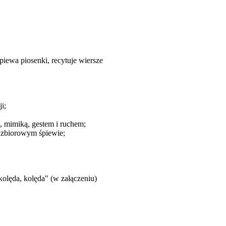
iewa piosenki, recytuje wiersze
i;
, mimiką, gestem i ruchem;
w zbiorowym śpiewie;
olęda, kolęda" (w załączeniu)