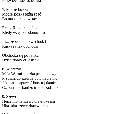
Po świecie sie rozleciała
7. Modre łoczka
Modre łoczka idźta spać
Bo musita reno wstać
Reno, Reno, renuchno
Kiedy wzejdzie słonuchno
Jeszcze słono nie wschodzi
Kaśka rynek obchodzi
Obchodzi się po rynku
Dzień dobry ci Jasieńku
8. Wierszyk
Mała Warmianeczka pełna obawy
Przyszła do szewca buty naprawić
Jak mam naprawić buty tej damie
Czeka mnie bardzo trudne zadanie
9. Szewc
Hejże ino ha szewc dratewke ma
Uha, uha szewc dratewke ma