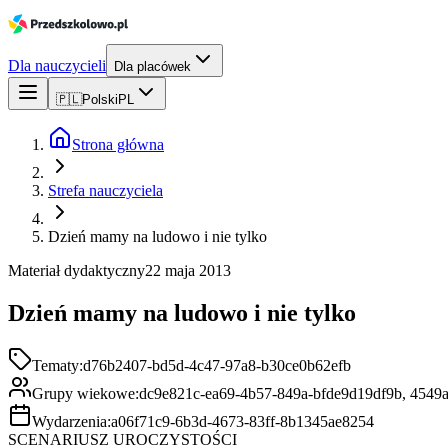
Dla nauczycieli
Dla placówek
🇵🇱
Polski
PL
Strona główna
Strefa nauczyciela
Dzień mamy na ludowo i nie tylko
Materiał dydaktyczny
22 maja 2013
Dzień mamy na ludowo i nie tylko
Tematy:
d76b2407-bd5d-4c47-97a8-b30ce0b62efb
Grupy wiekowe:
dc9e821c-ea69-4b57-849a-bfde9d19df9b, 4549
Wydarzenia:
a06f71c9-6b3d-4673-83ff-8b1345ae8254
SCENARIUSZ UROCZYSTOŚCI