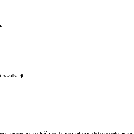
a.
 rywalizacji.
.
dzieci i zapewnia im radość z nauki przez zabawę, ale także realizuje