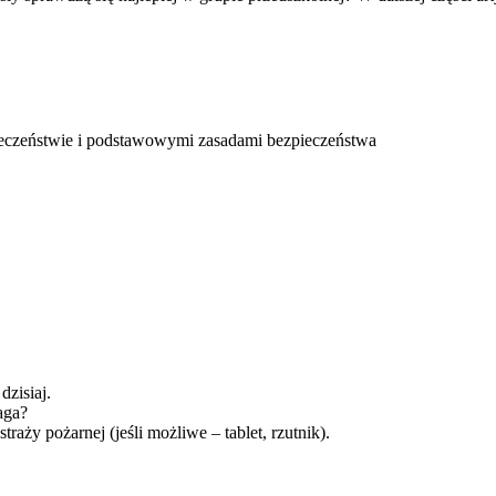
ołeczeństwie i podstawowymi zasadami bezpieczeństwa
dzisiaj.
aga?
traży pożarnej (jeśli możliwe – tablet, rzutnik).