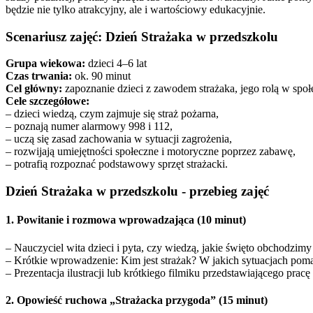
będzie nie tylko atrakcyjny, ale i wartościowy edukacyjnie.
Scenariusz zajęć: Dzień Strażaka w przedszkolu
Grupa wiekowa:
dzieci 4–6 lat
Czas trwania:
ok. 90 minut
Cel główny:
zapoznanie dzieci z zawodem strażaka, jego rolą w sp
Cele szczegółowe:
– dzieci wiedzą, czym zajmuje się straż pożarna,
– poznają numer alarmowy 998 i 112,
– uczą się zasad zachowania w sytuacji zagrożenia,
– rozwijają umiejętności społeczne i motoryczne poprzez zabawę,
– potrafią rozpoznać podstawowy sprzęt strażacki.
Dzień Strażaka w przedszkolu - przebieg zajęć
1. Powitanie i rozmowa wprowadzająca (10 minut)
– Nauczyciel wita dzieci i pyta, czy wiedzą, jakie święto obchodzimy 
– Krótkie wprowadzenie: Kim jest strażak? W jakich sytuacjach pom
– Prezentacja ilustracji lub krótkiego filmiku przedstawiającego pracę s
2. Opowieść ruchowa „Strażacka przygoda” (15 minut)