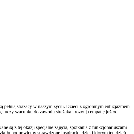
aką pełnią strażacy w naszym życiu. Dzieci z ogromnym entuzjazmem
ę, uczy szacunku do zawodu strażaka i rozwija empatię już od
 są z tej okazji specjalne zajęcia, spotkania z funkcjonariuszami
rtykułu podpowiemy sprawdzone inspiracje, dzięki którym ten dzień