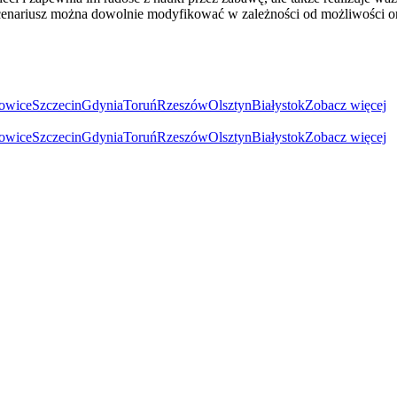
cenariusz można dowolnie modyfikować w zależności od możliwości org
owice
Szczecin
Gdynia
Toruń
Rzeszów
Olsztyn
Białystok
Zobacz więcej
owice
Szczecin
Gdynia
Toruń
Rzeszów
Olsztyn
Białystok
Zobacz więcej