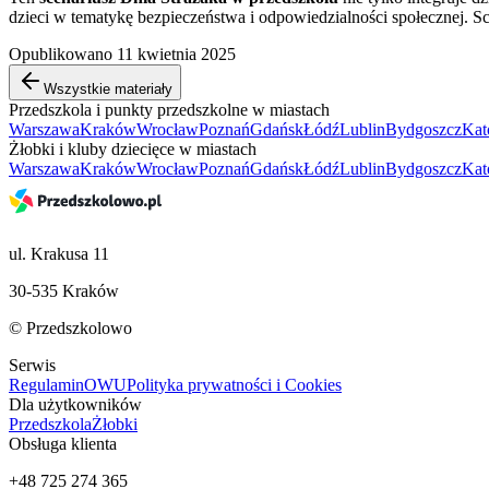
dzieci w tematykę bezpieczeństwa i odpowiedzialności społecznej. S
Opublikowano 11 kwietnia 2025
Wszystkie materiały
Przedszkola i punkty przedszkolne w miastach
Warszawa
Kraków
Wrocław
Poznań
Gdańsk
Łódź
Lublin
Bydgoszcz
Kat
Żłobki i kluby dziecięce w miastach
Warszawa
Kraków
Wrocław
Poznań
Gdańsk
Łódź
Lublin
Bydgoszcz
Kat
ul. Krakusa 11
30-535 Kraków
© Przedszkolowo
Serwis
Regulamin
OWU
Polityka prywatności i Cookies
Dla użytkowników
Przedszkola
Żłobki
Obsługa klienta
+48 725 274 365