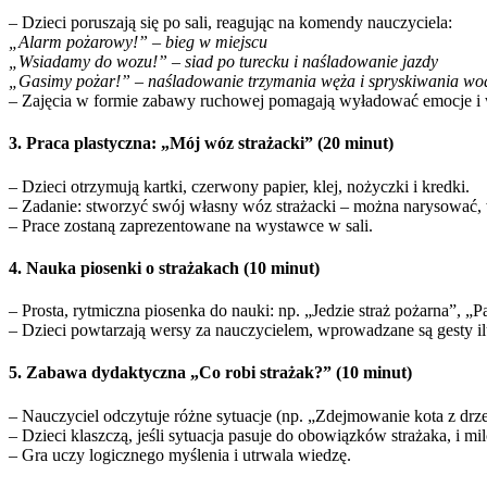
– Dzieci poruszają się po sali, reagując na komendy nauczyciela:
„Alarm pożarowy!” – bieg w miejscu
„Wsiadamy do wozu!” – siad po turecku i naśladowanie jazdy
„Gasimy pożar!” – naśladowanie trzymania węża i spryskiwania wo
– Zajęcia w formie zabawy ruchowej pomagają wyładować emocje i w
3. Praca plastyczna: „Mój wóz strażacki” (20 minut)
– Dzieci otrzymują kartki, czerwony papier, klej, nożyczki i kredki.
– Zadanie: stworzyć swój własny wóz strażacki – można narysować,
– Prace zostaną zaprezentowane na wystawce w sali.
4. Nauka piosenki o strażakach (10 minut)
– Prosta, rytmiczna piosenka do nauki: np. „Jedzie straż pożarna”, „Pal
– Dzieci powtarzają wersy za nauczycielem, wprowadzane są gesty ilu
5. Zabawa dydaktyczna „Co robi strażak?” (10 minut)
– Nauczyciel odczytuje różne sytuacje (np. „Zdejmowanie kota z drz
– Dzieci klaszczą, jeśli sytuacja pasuje do obowiązków strażaka, i mil
– Gra uczy logicznego myślenia i utrwala wiedzę.