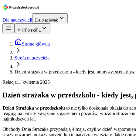
Dla nauczycieli
Dla placówek
🇵🇱
Polski
PL
Strona główna
Strefa nauczyciela
Dzień strażaka w przedszkolu - kiedy jest, pomysły, scenariusz
Relacja
11 kwietnia 2025
Dzień strażaka w przedszkolu - kiedy jest,
Dzień Strażaka w przedszkolu
to nie tylko doskonała okazja do za
reagują na tematy związane z gaszeniem pożarów, wozami strażackimi
najmłodszych lat.
Obchody Dnia Strażaka przypadają 4 maja, czyli w dzień wspomnienia 
straży pożarnej, pokazy sprzętu lub tematyczne warsztaty. Jakie pom