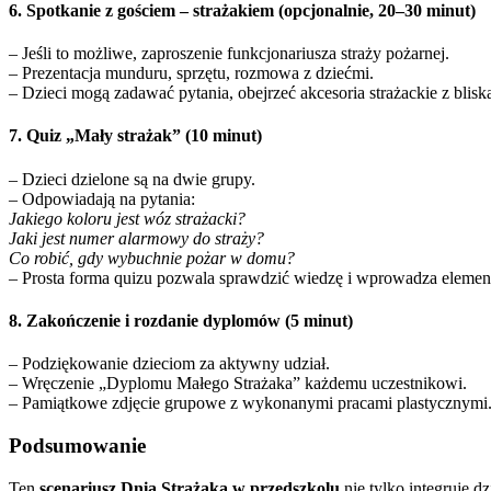
6. Spotkanie z gościem – strażakiem (opcjonalnie, 20–30 minut)
– Jeśli to możliwe, zaproszenie funkcjonariusza straży pożarnej.
– Prezentacja munduru, sprzętu, rozmowa z dziećmi.
– Dzieci mogą zadawać pytania, obejrzeć akcesoria strażackie z blisk
7. Quiz „Mały strażak” (10 minut)
– Dzieci dzielone są na dwie grupy.
– Odpowiadają na pytania:
Jakiego koloru jest wóz strażacki?
Jaki jest numer alarmowy do straży?
Co robić, gdy wybuchnie pożar w domu?
– Prosta forma quizu pozwala sprawdzić wiedzę i wprowadza element
8. Zakończenie i rozdanie dyplomów (5 minut)
– Podziękowanie dzieciom za aktywny udział.
– Wręczenie „Dyplomu Małego Strażaka” każdemu uczestnikowi.
– Pamiątkowe zdjęcie grupowe z wykonanymi pracami plastycznymi
Podsumowanie
Ten
scenariusz Dnia Strażaka w przedszkolu
nie tylko integruje 