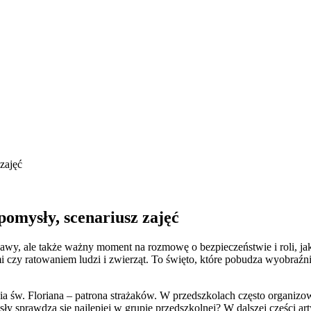
 zajęć
 pomysły, scenariusz zajęć
bawy, ale także ważny moment na rozmowę o bezpieczeństwie i roli, j
 czy ratowaniem ludzi i zwierząt. To święto, które pobudza wyobraźni
św. Floriana – patrona strażaków. W przedszkolach często organizowane
ysły sprawdzą się najlepiej w grupie przedszkolnej? W dalszej części a