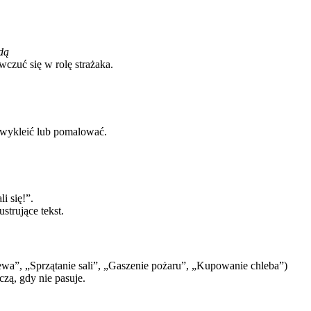
dą
czuć się w rolę strażaka.
 wykleić lub pomalować.
i się!”.
strujące tekst.
ewa”, „Sprzątanie sali”, „Gaszenie pożaru”, „Kupowanie chleba”)
czą, gdy nie pasuje.