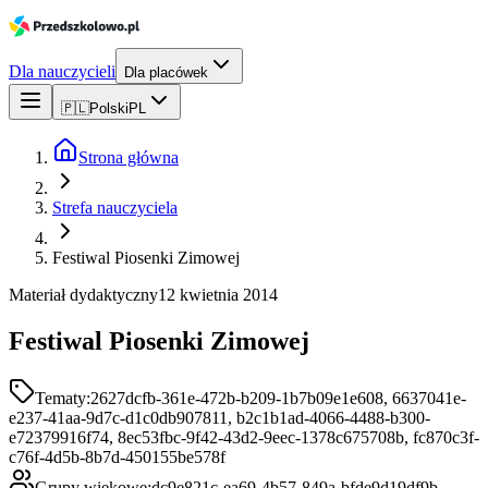
Dla nauczycieli
Dla placówek
🇵🇱
Polski
PL
Strona główna
Strefa nauczyciela
Festiwal Piosenki Zimowej
Materiał dydaktyczny
12 kwietnia 2014
Festiwal Piosenki Zimowej
Tematy:
2627dcfb-361e-472b-b209-1b7b09e1e608, 6637041e-
e237-41aa-9d7c-d1c0db907811, b2c1b1ad-4066-4488-b300-
e72379916f74, 8ec53fbc-9f42-43d2-9eec-1378c675708b, fc870c3f-
c76f-4d5b-8b7d-450155be578f
Grupy wiekowe:
dc9e821c-ea69-4b57-849a-bfde9d19df9b,