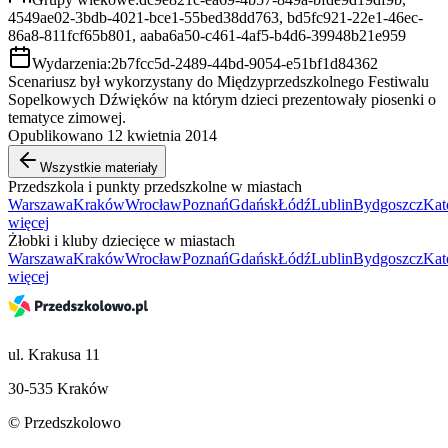
4549ae02-3bdb-4021-bce1-55bed38dd763, bd5fc921-22e1-46ec-
86a8-811fcf65b801, aaba6a50-c461-4af5-b4d6-39948b21e959
Wydarzenia:
2b7fcc5d-2489-44bd-9054-e51bf1d84362
Scenariusz był wykorzystany do Międzyprzedszkolnego Festiwalu
Sopelkowych Dźwięków na którym dzieci prezentowały piosenki o
tematyce zimowej.
Opublikowano 12 kwietnia 2014
Wszystkie materiały
Przedszkola i punkty przedszkolne w miastach
Warszawa
Kraków
Wrocław
Poznań
Gdańsk
Łódź
Lublin
Bydgoszcz
Kat
więcej
Żłobki i kluby dziecięce w miastach
Warszawa
Kraków
Wrocław
Poznań
Gdańsk
Łódź
Lublin
Bydgoszcz
Kat
więcej
ul. Krakusa 11
30-535 Kraków
© Przedszkolowo